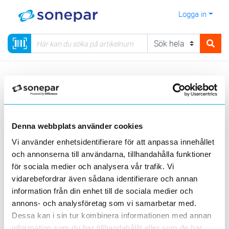
Logga in
Meny
Kategorier
Belysning
75 - Inredningsarmaturer
Tak & vägg
Infälld tak
Denna webbplats använder cookies
Visa produkter från alla underliggande kategorier
Vi använder enhetsidentifierare för att anpassa innehållet
och annonserna till användarna, tillhandahålla funktioner
för sociala medier och analysera vår trafik. Vi
vidarebefordrar även sådana identifierare och annan
information från din enhet till de sociala medier och
annons- och analysföretag som vi samarbetar med.
Led dimbar
Led ej dimbar
E27
Dessa kan i sin tur kombinera informationen med annan
information som du har tillhandahållit eller som de har