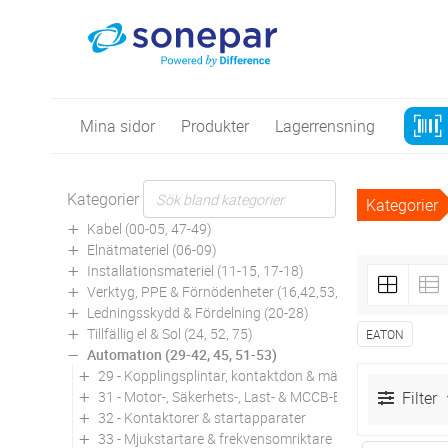
Mina sidor
Produkter
Lagerrensning
Kategorier
Kategorier
Kabel (00-05, 47-49)
Elnätmateriel (06-09)
Installationsmateriel (11-15, 17-18)
Verktyg, PPE & Förnödenheter (16,42,53,94)
Ledningsskydd & Fördelning (20-28)
Tillfällig el & Sol (24, 52, 75)
EATON
Automation (29-42, 45, 51-53)
29 - Kopplingsplintar, kontaktdon & märkning
31 - Motor-, Säkerhets-, Last- & MCCB-Brytare
Filter
32 - Kontaktorer & startapparater
33 - Mjukstartare & frekvensomriktare