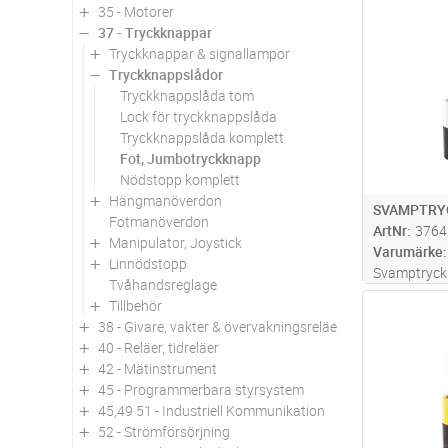
35 - Motorer
Antal
37 - Tryckknappar
Tryckknappar & signallampor
Tryckknappslådor
Tryckknappslåda tom
Lock för tryckknappslåda
Tryckknappslåda komplett
Fot, Jumbotryckknapp
Nödstopp komplett
Hängmanöverdon
SVAMPTRY
Fotmanöverdon
ArtNr
3764
Manipulator, Joystick
Varumärke
Linnödstopp
Svamptryckk
Tvåhandsreglage
tillfällig, 
Tillbehör
Antal
N/O, kontak
38 - Givare, vakter & övervakningsreläer
kontakt anm
40 - Reläer, tidreläer
genom positi
42 - Mätinstrument
45 - Programmerbara styrsystem
45,49 51 - Industriell Kommunikation
52 - Strömförsörjning