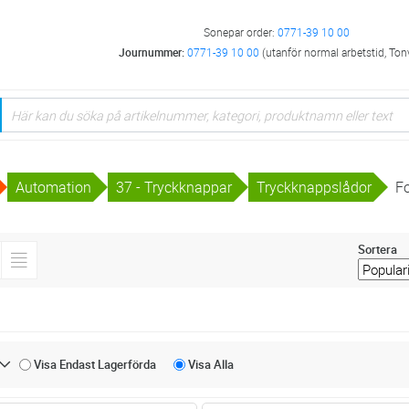
Sonepar order:
0771-39 10 00
Journummer:
0771-39 10 00
(utanför normal arbetstid, Ton
Automation
37 - Tryckknappar
Tryckknappslådor
F
Sortera
Visa Endast
Lagerförda
Visa
Alla