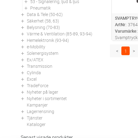
53 - Signalering, ljud & ljus
Pneumatik
Data & Tele (50-62)
SVAMPTRY
Säkerhet (58, 63)
ArtNr
3764
Belysning (70-83)
Varumärke
Värme & Ventilation (85-89, 93-94)
Svamptryckk
Hemelektronik (93-94)
underhålls, 
e-Mobility
Nödstopp tr
<
1
>
Solenergisystem
13850/EN 41
Ex/ATEX
stängt: 1 N
Transmission
Cylinda
Excel
TradeForce
Nyheter på lager
Nyheter i sortimentet
Kampanjer
Lagerrensning
Tjänster
Kataloger
Senast visade produkter