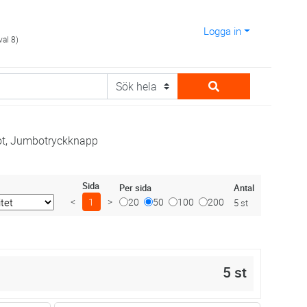
Logga in
val 8)
ot, Jumbotryckknapp
Sida
Antal
Per sida
<
1
>
20
50
100
200
5 st
5 st