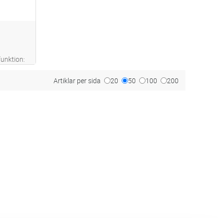
unktion:
frigöra.
gt ISO
Artiklar per sida
20
50
100
200
rmalt
alt
...läs