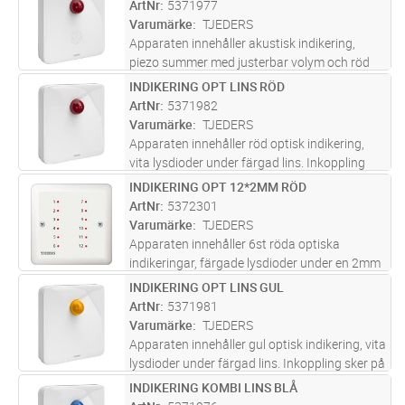
ArtNr
5371977
Varumärke
TJEDERS
Apparaten innehåller akustisk indikering,
piezo summer med justerbar volym och röd
optisk indikering, färgade lysdioder under
INDIKERING OPT LINS RÖD
Lägg i kundvagn
ST
färgad lins. Fast eller intermittent indikering
ArtNr
5371982
för summer resp. optiska
...läs mer
Varumärke
TJEDERS
Apparaten innehåller röd optisk indikering,
vita lysdioder under färgad lins. Inkoppling
sker på skruvplint med trådskydd. För infällt
INDIKERING OPT 12*2MM RÖD
Lägg i kundvagn
ST
montage i rund apparatdosa c/c 60mm eller
ArtNr
5372301
utanpåliggande i väggr
...läs mer
Varumärke
TJEDERS
Apparaten innehåller 6st röda optiska
indikeringar, färgade lysdioder under en 2mm
ljusledare i locket. Tryck på locket: Numrering
INDIKERING OPT LINS GUL
Lägg i kundvagn
ST
“1-12”. Inkoppling sker på skruvplint med
ArtNr
5371981
trådskydd. För infällt mon
...läs mer
Varumärke
TJEDERS
Apparaten innehåller gul optisk indikering, vita
lysdioder under färgad lins. Inkoppling sker på
skruvplint med trådskydd. För infällt montage
INDIKERING KOMBI LINS BLÅ
Lägg i kundvagn
ST
i rund apparatdosa c/c 60mm eller