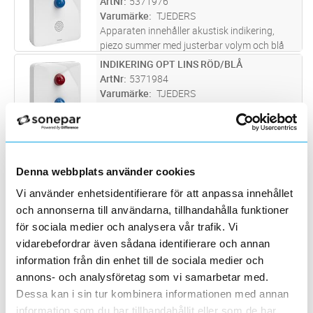
ArtNr
5371976
utanpåliggande i väggr
...läs mer
Varumärke
TJEDERS
Apparaten innehåller akustisk indikering,
piezo summer med justerbar volym och blå
optisk indikering, färgade lysdioder under
INDIKERING OPT LINS RÖD/BLÅ
Lägg i kundvagn
ST
färgad lins. Fast eller intermittent indikering
ArtNr
5371984
för summer resp. optiska
...läs mer
Varumärke
TJEDERS
Apparaten innehåller 1st röd optisk indikering,
vita lysdioder under färgad lins och 1st blå
optisk indikering, vita lysdioder under färgad
INDIKERING OPT LINS RÖD/GRÖN
Lägg i kundvagn
ST
lins. Inkoppling sker på skruvplint med
ArtNr
5371985
trådskydd. För infä
...läs mer
Varumärke
TJEDERS
Denna webbplats använder cookies
Apparaten innehåller 1st röd optisk indikering,
Vi använder enhetsidentifierare för att anpassa innehållet
vita lysdioder under färgad lins och 1stgrön
och annonserna till användarna, tillhandahålla funktioner
optisk indikering, vita lysdioder under färgad
INDIKERING OPT 6*2MM RÖD
Lägg i kundvagn
ST
för sociala medier och analysera vår trafik. Vi
lins. Inkoppling sker på skruvplint med
ArtNr
5372300
vidarebefordrar även sådana identifierare och annan
trådskydd. För infä
...läs mer
Varumärke
TJEDERS
information från din enhet till de sociala medier och
Apparaten innehåller 6st röda optiska
annons- och analysföretag som vi samarbetar med.
indikeringar, färgade lysdioder under en 2mm
Apparaten innehåller 6st röda optiska
Dessa kan i sin tur kombinera informationen med annan
INDIKERING OPT LINS BLÅ
Lägg i kundvagn
ST
indikeringar, färgade lysdioder under en 2mm
information som du har tillhandahållit eller som de har
ArtNr
5371978