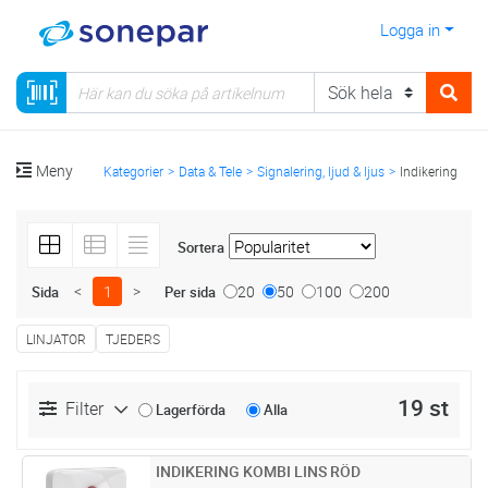
Logga in
Meny
Kategorier
Data & Tele
Signalering, ljud & ljus
Indikering
Sortera
<
1
>
20
50
100
200
Sida
Per sida
LINJATOR
TJEDERS
19 st
Filter
Lagerförda
Alla
INDIKERING KOMBI LINS RÖD
Lägg i kundvagn
ST