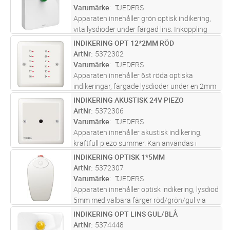
För infällt montage i ru
...läs mer
Varumärke
TJEDERS
Apparaten innehåller grön optisk indikering,
vita lysdioder under färgad lins. Inkoppling
sker på skruvplint med trådskydd. För infällt
INDIKERING OPT 12*2MM RÖD
Lägg i kundvagn
ST
montage i rund apparatdosa c/c 60mm eller
ArtNr
5372302
utanpåliggande i vägg
...läs mer
Varumärke
TJEDERS
Apparaten innehåller 6st röda optiska
indikeringar, färgade lysdioder under en 2mm
ljusledare i locket. Tryck på locket: Numrering
INDIKERING AKUSTISK 24V PIEZO
Lägg i kundvagn
ST
“13-24”. Inkoppling sker på skruvplint med
ArtNr
5372306
trådskydd. För infällt mo
...läs mer
Varumärke
TJEDERS
Apparaten innehåller akustisk indikering,
kraftfull piezo summer. Kan användas i
polvändandesystem. Inkoppling sker på
INDIKERING OPTISK 1*5MM
Lägg i kundvagn
ST
skruvplint med trådskydd. För infällt montage
ArtNr
5372307
i rund apparatdosa c/c60mm eller u
...läs mer
Varumärke
TJEDERS
Apparaten innehåller optisk indikering, lysdiod
5mm med valbara färger röd/grön/gul via
bygel.Fast eller blinkande funktion valbart via
INDIKERING OPT LINS GUL/BLÅ
Lägg i kundvagn
ST
bygel. Lysdiod kan riktas uppåt eller framåt i
ArtNr
5374448