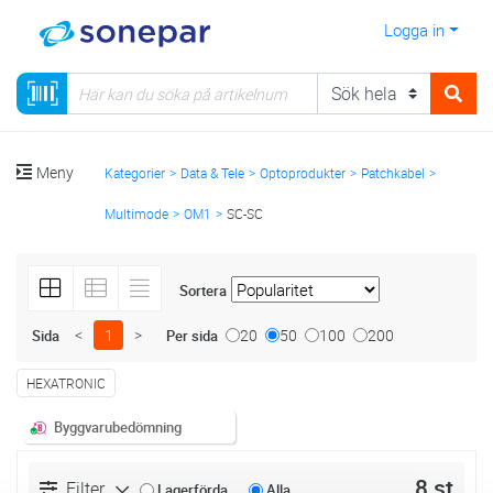
Logga in
Meny
Kategorier
Data & Tele
Optoprodukter
Patchkabel
Multimode
OM1
SC-SC
Sortera
<
1
>
20
50
100
200
Sida
Per sida
HEXATRONIC
Byggvarubedömning
8 st
Filter
Lagerförda
Alla