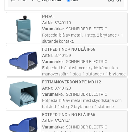
PEDAL
Lägg i kundvagn
ST
ArtNr
3740110
Varumärke
SCHNEIDER ELECTRIC
Fotpedal blå av metall. 1 steg. 2 brytande + 1
slutande kontakt.
FOTPED 1 NC + NO BLÅ IP66
Lägg i kundvagn
ST
ArtNr
3740139
Varumärke
SCHNEIDER ELECTRIC
Fotpedal i blå plast med skyddskåpa utan
manöverspärr. 1 steg. 1 slutande + 1 brytande
kontakt.
FOTMANÖVERDON XPE-M3112
Lägg i kundvagn
ST
ArtNr
3740120
Varumärke
SCHNEIDER ELECTRIC
Fotpedal blå av metall med skyddskåpa och
hälstöd. 1 steg. 2 brytande + 1 slutande
kontakt.
FOTPED 2 NC + NO BLÅ IP66
Lägg i kundvagn
ST
ArtNr
3740141
Varumärke
SCHNEIDER ELECTRIC