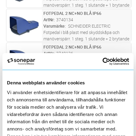
manöverspärr. 1 steg. 1 slutande + 1 brytande
kontakt.
FOTPEDAL 2 NC+NO BLÅ IP66
Lägg i kundvagn
ST
ArtNr
3740134
Varumärke
SCHNEIDER ELECTRIC
Fotpedal i blå plast med skyddskåpa och
manöverspärr. 1 steg. 1 slutande + 2 brytande
kontakter.
FOTPEDAL 2 NC+NO BLÅ IP66
Lägg i kundvagn
ST
ArtNr
3740136
Varumärke
SCHNEIDER ELECTRIC
Fotpedal i blå plast med skyddskåpa och
manöverspärr. 2 steg. 1 slutande + 2 brytande
kontakter.
FOTPED 1 NC + NO GUL IP55
Lägg i kundvagn
ST
Denna webbplats använder cookies
ArtNr
3740138
Vi använder enhetsidentifierare för att anpassa innehållet
Varumärke
SCHNEIDER ELECTRIC
och annonserna till användarna, tillhandahålla funktioner
Fotpedal i gul plast med skyddskåpa utan
manöverspärr. 1 steg. 1 slutande + 1 brytande
för sociala medier och analysera vår trafik. Vi
kontakt.
vidarebefordrar även sådana identifierare och annan
FOTPED 1 NC + NO GRÅ IP66
Lägg i kundvagn
ST
ArtNr
3740140
information från din enhet till de sociala medier och
Varumärke
SCHNEIDER ELECTRIC
annons- och analysföretag som vi samarbetar med.
Fotpedal i grå plast med skyddskåpa utan
Dessa kan i sin tur kombinera informationen med annan