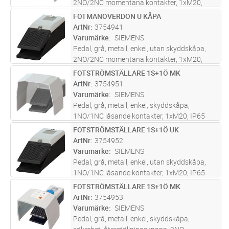
2NO/2NC momentana kontakter, 1xM20,
IP65
FOTMANÖVERDON U KÅPA
Lägg i kundvagn
ST
ArtNr
3754941
Varumärke
SIEMENS
Pedal, grå, metall, enkel, utan skyddskåpa,
2NO/2NC momentana kontakter, 1xM20,
IP65
FOTSTRÖMSTÄLLARE 1S+1Ö MK
Lägg i kundvagn
ST
ArtNr
3754951
Varumärke
SIEMENS
Pedal, grå, metall, enkel, skyddskåpa,
1NO/1NC låsande kontakter, 1xM20, IP65
FOTSTRÖMSTÄLLARE 1S+1Ö UK
Lägg i kundvagn
ST
ArtNr
3754952
Varumärke
SIEMENS
Pedal, grå, metall, enkel, utan skyddskåpa,
1NO/1NC låsande kontakter, 1xM20, IP65
FOTSTRÖMSTÄLLARE 1S+1Ö MK
Lägg i kundvagn
ST
ArtNr
3754953
Varumärke
SIEMENS
Pedal, grå, metall, enkel, skyddskåpa,