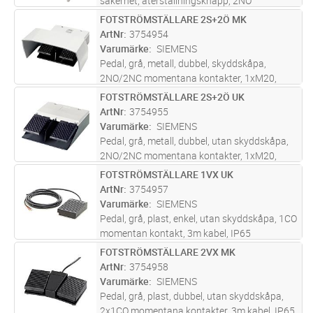
säkerhet, återställningsknapp, 2NO
momentana kont., 2NC låsande kont, 1xM20,
FOTSTRÖMSTÄLLARE 2S+2Ö MK
Lägg i kundvagn
ST
IP65
ArtNr
3754954
Varumärke
SIEMENS
Pedal, grå, metall, dubbel, skyddskåpa,
2NO/2NC momentana kontakter, 1xM20,
IP65,
FOTSTRÖMSTÄLLARE 2S+2Ö UK
Lägg i kundvagn
ST
ArtNr
3754955
Varumärke
SIEMENS
Pedal, grå, metall, dubbel, utan skyddskåpa,
2NO/2NC momentana kontakter, 1xM20,
IP65
FOTSTRÖMSTÄLLARE 1VX UK
Lägg i kundvagn
ST
ArtNr
3754957
Varumärke
SIEMENS
Pedal, grå, plast, enkel, utan skyddskåpa, 1CO
momentan kontakt, 3m kabel, IP65
FOTSTRÖMSTÄLLARE 2VX MK
Lägg i kundvagn
ST
ArtNr
3754958
Varumärke
SIEMENS
Pedal, grå, plast, dubbel, utan skyddskåpa,
2x1CO momentana kontakter, 3m kabel, IP65