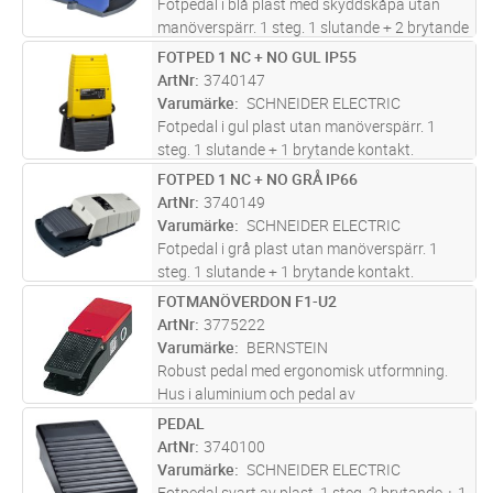
Fotpedal i blå plast med skyddskåpa utan
manöverspärr. 1 steg. 1 slutande + 2 brytande
kontakter.
FOTPED 1 NC + NO GUL IP55
Lägg i kundvagn
ST
ArtNr
3740147
Varumärke
SCHNEIDER ELECTRIC
Fotpedal i gul plast utan manöverspärr. 1
steg. 1 slutande + 1 brytande kontakt.
FOTPED 1 NC + NO GRÅ IP66
Lägg i kundvagn
ST
ArtNr
3740149
Varumärke
SCHNEIDER ELECTRIC
Fotpedal i grå plast utan manöverspärr. 1
steg. 1 slutande + 1 brytande kontakt.
FOTMANÖVERDON F1-U2
Lägg i kundvagn
ST
ArtNr
3775222
Varumärke
BERNSTEIN
Robust pedal med ergonomisk utformning.
Hus i aluminium och pedal av
glasfiberförstärkt termoplast.. Enkel pedal
PEDAL
Lägg i kundvagn
ST
utan huv, med kontakt 2x(1 NO+1 NC)
ArtNr
3740100
Varumärke
SCHNEIDER ELECTRIC
Fotpedal svart av plast. 1 steg. 2 brytande + 1