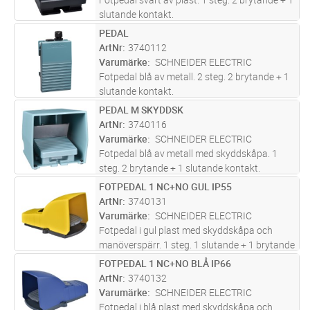
slutande kontakt.
PEDAL
Lägg i kundvagn
ST
ArtNr
3740112
Varumärke
SCHNEIDER ELECTRIC
Fotpedal blå av metall. 2 steg. 2 brytande + 1
slutande kontakt.
PEDAL M SKYDDSK
Lägg i kundvagn
ST
ArtNr
3740116
Varumärke
SCHNEIDER ELECTRIC
Fotpedal blå av metall med skyddskåpa. 1
steg. 2 brytande + 1 slutande kontakt.
FOTPEDAL 1 NC+NO GUL IP55
Lägg i kundvagn
ST
ArtNr
3740131
Varumärke
SCHNEIDER ELECTRIC
Fotpedal i gul plast med skyddskåpa och
manöverspärr. 1 steg. 1 slutande + 1 brytande
kontakt.
FOTPEDAL 1 NC+NO BLÅ IP66
Lägg i kundvagn
ST
ArtNr
3740132
Varumärke
SCHNEIDER ELECTRIC
Fotpedal i blå plast med skyddskåpa och