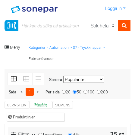
Logga in
Meny
Kategorier
Automation
37 - Tryckknappar
Fotmanöverdon
Sortera
<
1
>
20
50
100
200
Sida
Per sida
BERNSTEIN
SIEMENS
Produktlinjer
35 st
Filter
Lagerförda
Alla