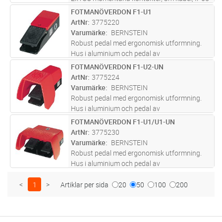
FOTMANÖVERDON F1-U1
Lägg i kundvagn
ST
ArtNr
3775220
Varumärke
BERNSTEIN
Robust pedal med ergonomisk utformning.
Hus i aluminium och pedal av
glasfiberförstärkt termoplast.. Enkel pedal
FOTMANÖVERDON F1-U2-UN
Lägg i kundvagn
ST
utan huv, med kontakt 1 NO+1 NC
ArtNr
3775224
Varumärke
BERNSTEIN
Robust pedal med ergonomisk utformning.
Hus i aluminium och pedal av
glasfiberförstärkt termoplast.. Enkel pedal
FOTMANÖVERDON F1-U1/U1-UN
Lägg i kundvagn
ST
med huv, med kontakt 1 NO+1 NC
ArtNr
3775230
Varumärke
BERNSTEIN
Robust pedal med ergonomisk utformning.
Hus i aluminium och pedal av
glasfiberförstärkt termoplast.. Dubbelpedal
med huv, med kontakt 1 NO+1 NC
<
1
>
Artiklar per sida
20
50
100
200