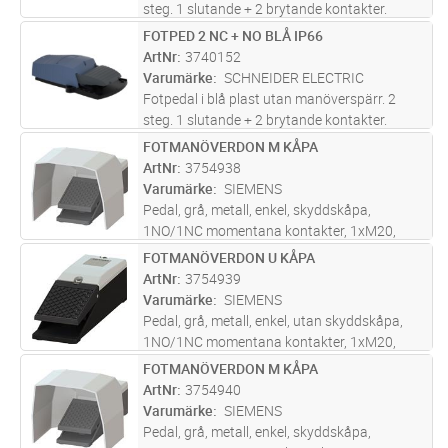
steg. 1 slutande + 2 brytande kontakter.
FOTPED 2 NC + NO BLÅ IP66
Lägg i kundvagn
ST
ArtNr
3740152
Varumärke
SCHNEIDER ELECTRIC
Fotpedal i blå plast utan manöverspärr. 2
steg. 1 slutande + 2 brytande kontakter.
FOTMANÖVERDON M KÅPA
Lägg i kundvagn
ST
ArtNr
3754938
Varumärke
SIEMENS
Pedal, grå, metall, enkel, skyddskåpa,
1NO/1NC momentana kontakter, 1xM20,
IP65
FOTMANÖVERDON U KÅPA
Lägg i kundvagn
ST
ArtNr
3754939
Varumärke
SIEMENS
Pedal, grå, metall, enkel, utan skyddskåpa,
1NO/1NC momentana kontakter, 1xM20,
IP65
FOTMANÖVERDON M KÅPA
Lägg i kundvagn
ST
ArtNr
3754940
Varumärke
SIEMENS
Pedal, grå, metall, enkel, skyddskåpa,