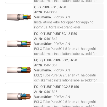
och skärmad installationskabel avsedd för
fast förläggning i både inom- och
QLO PURE 3G1,5 R50
Lägg i kundvagn
M
utomhusmiljöer. Kabeln är uppbyggd med
ArtNr
0443051
entrådiga ledare, aluminiumband och
Varumärke
PRYSMIAN
förte
...läs mer
Installationskabel för öppen förläggning
inomhus i torra icke brand- eller
explosionsfarliga lokaler. Ledarisoleringen
EQLQ TUBE PURE 5G1,5 R50
Lägg i kundvagn
M
skall skyddas mot direkt UV-ljus som kan
ArtNr
0461341
uppkomma exempelvis i
Varumärke
PRYSMIAN
belysningsarmatur
...läs mer
EQLQ Tube Pure 5G1,5 är en vit, halogenfri
och skärmad installationskabel avsedd för
fast förläggning i både inom- och
EQLQ TUBE PURE 5G2,5 R50
Lägg i kundvagn
M
utomhusmiljöer. Kabeln är uppbyggd med
ArtNr
0461351
entrådiga ledare, aluminiumband och
Varumärke
PRYSMIAN
förte
...läs mer
EQLQ Tube Pure 5G2,5 är en vit, halogenfri
och skärmad installationskabel avsedd för
fast förläggning i både inom- och
EQLQ TUBE PURE 3G2,5 B150
Lägg i kundvagn
M
utomhusmiljöer. Kabeln är uppbyggd med
ArtNr
0461313
entrådiga ledare, aluminiumband och
Varumärke
PRYSMIAN
förte
...läs mer
EQLQ Tube Pure 3G2,5 är en vit, halogenfri
och skärmad installationskabel avsedd för