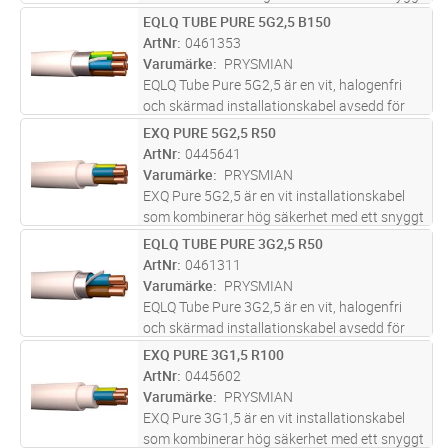
och professionellt installationsresultat. Den är
EQLQ TUBE PURE 5G2,5 B150
Lägg i kundvagn
M
halogenfri och flamskyddad, vilket innebär att
ArtNr
0461353
rökutvecklingen
...läs mer
Varumärke
PRYSMIAN
EQLQ Tube Pure 5G2,5 är en vit, halogenfri
och skärmad installationskabel avsedd för
fast förläggning i både inom- och
EXQ PURE 5G2,5 R50
Lägg i kundvagn
M
utomhusmiljöer. Kabeln är uppbyggd med
ArtNr
0445641
entrådiga ledare, aluminiumband och
Varumärke
PRYSMIAN
förte
...läs mer
EXQ Pure 5G2,5 är en vit installationskabel
som kombinerar hög säkerhet med ett snyggt
och professionellt installationsresultat. Den är
EQLQ TUBE PURE 3G2,5 R50
Lägg i kundvagn
M
halogenfri och flamskyddad, vilket innebär att
ArtNr
0461311
rökutvecklingen
...läs mer
Varumärke
PRYSMIAN
EQLQ Tube Pure 3G2,5 är en vit, halogenfri
och skärmad installationskabel avsedd för
fast förläggning i både inom- och
EXQ PURE 3G1,5 R100
Lägg i kundvagn
M
utomhusmiljöer. Kabeln är uppbyggd med
ArtNr
0445602
entrådiga ledare, aluminiumband och
Varumärke
PRYSMIAN
förte
...läs mer
EXQ Pure 3G1,5 är en vit installationskabel
som kombinerar hög säkerhet med ett snyggt