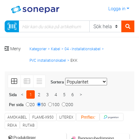
Logga in
Meny
Kategorier
Kabel
04 - Installationskabel
PVC installationskabel
EKK
Sortera
<
1
2
3
4
5
6
>
Sida
20
50
100
200
Per sida
AMOKABEL
FLAME-X950
LITEREX
REKA
RUTAB
Produktlinjer
Byggvarubedömning