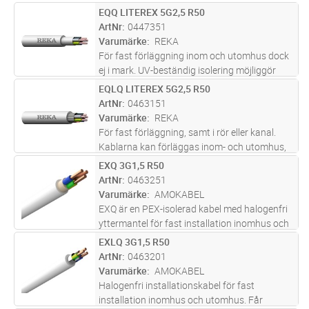
och professionellt installationsresultat. Den är
EQQ LITEREX 5G2,5 R50
Lägg i kundvagn
M
halogenfri och flamskyddad, vilket innebär att
ArtNr
0447351
rökutvecklingen
...läs mer
Varumärke
REKA
För fast förläggning inom och utomhus dock
ej i mark. UV-beständig isolering möjliggör
även installation av intresse som förekommer
EQLQ LITEREX 5G2,5 R50
Lägg i kundvagn
M
i UV-ljus.
ArtNr
0463151
Varumärke
REKA
För fast förläggning, samt i rör eller kanal.
Kablarna kan förläggas inom- och utomhus,
dock ej i vatten. Vid förläggning i mark ska
EXQ 3G1,5 R50
Lägg i kundvagn
M
kabeln förses med extra skydd mot
ArtNr
0463251
mekaniska påkänningar. Al-skärm
...läs mer
Varumärke
AMOKABEL
EXQ är en PEX-isolerad kabel med halogenfri
yttermantel för fast installation inomhus och
utomhus. (ej i mark eller vatten) För öppen
EXLQ 3G1,5 R50
Lägg i kundvagn
M
eller dold (i rör) förläggning. Partisoleringen
ArtNr
0463201
skall skyddas mot
...läs mer
Varumärke
AMOKABEL
Halogenfri installationskabel för fast
installation inomhus och utomhus. Får