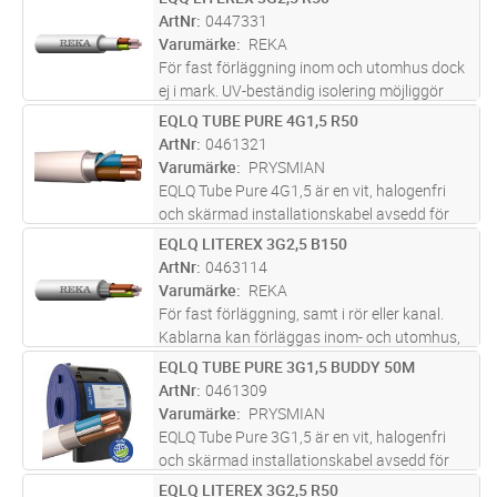
Lägg i kundvagn
M
kabeln förses med extra skydd mot
ArtNr
0447331
mekaniska påkänningar. Al-skärm
...läs mer
Varumärke
REKA
För fast förläggning inom och utomhus dock
ej i mark. UV-beständig isolering möjliggör
även installation av intresse som förekommer
EQLQ TUBE PURE 4G1,5 R50
Lägg i kundvagn
M
i UV-ljus.
ArtNr
0461321
Varumärke
PRYSMIAN
EQLQ Tube Pure 4G1,5 är en vit, halogenfri
och skärmad installationskabel avsedd för
fast förläggning i både inom- och
EQLQ LITEREX 3G2,5 B150
Lägg i kundvagn
M
utomhusmiljöer. Kabeln är uppbyggd med
ArtNr
0463114
entrådiga ledare, aluminiumband och
Varumärke
REKA
förte
...läs mer
För fast förläggning, samt i rör eller kanal.
Kablarna kan förläggas inom- och utomhus,
dock ej i vatten. Vid förläggning i mark ska
EQLQ TUBE PURE 3G1,5 BUDDY 50M
Lägg i kundvagn
M
kabeln förses med extra skydd mot
ArtNr
0461309
mekaniska påkänningar. Al-skärm
...läs mer
Varumärke
PRYSMIAN
EQLQ Tube Pure 3G1,5 är en vit, halogenfri
och skärmad installationskabel avsedd för
fast förläggning i både inom- och
EQLQ LITEREX 3G2,5 R50
Lägg i kundvagn
M