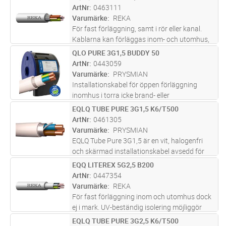
utomhusmiljöer. Kabeln är uppbyggd med
ArtNr
0463111
entrådiga ledare, aluminiumband och
Varumärke
REKA
förte
...läs mer
För fast förläggning, samt i rör eller kanal.
Kablarna kan förläggas inom- och utomhus,
dock ej i vatten. Vid förläggning i mark ska
QLO PURE 3G1,5 BUDDY 50
Lägg i kundvagn
M
kabeln förses med extra skydd mot
ArtNr
0443059
mekaniska påkänningar. Al-skärm
...läs mer
Varumärke
PRYSMIAN
Installationskabel för öppen förläggning
inomhus i torra icke brand- eller
explosionsfarliga lokaler. Ledarisoleringen
EQLQ TUBE PURE 3G1,5 K6/T500
Lägg i kundvagn
M
skall skyddas mot direkt UV-ljus som kan
ArtNr
0461305
uppkomma exempelvis i
Varumärke
PRYSMIAN
belysningsarmatur
...läs mer
EQLQ Tube Pure 3G1,5 är en vit, halogenfri
och skärmad installationskabel avsedd för
fast förläggning i både inom- och
EQQ LITEREX 5G2,5 B200
Lägg i kundvagn
M
utomhusmiljöer. Kabeln är uppbyggd med
ArtNr
0447354
entrådiga ledare, aluminiumband och
Varumärke
REKA
förte
...läs mer
För fast förläggning inom och utomhus dock
ej i mark. UV-beständig isolering möjliggör
även installation av intresse som förekommer
EQLQ TUBE PURE 3G2,5 K6/T500
Lägg i kundvagn
M