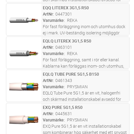
fast förläggning i både inom- och
EQQ LITEREX 3G1,5 R50
Lägg i kundvagn
M
utomhusmiljöer. Kabeln är uppbyggd med
ArtNr
0447301
entrådiga ledare, aluminiumband och
Varumärke
REKA
förte
...läs mer
För fast förläggning inom och utomhus dock
ej i mark. UV-beständig isolering möjliggör
även installation av intresse som förekommer
EQLQ LITEREX 3G1,5 R50
Lägg i kundvagn
M
i UV-ljus.
ArtNr
0463101
Varumärke
REKA
För fast förläggning, samt i rör eller kanal.
Kablarna kan förläggas inom- och utomhus,
dock ej i vatten. Vid förläggning i mark ska
EQLQ TUBE PURE 5G1,5 B150
Lägg i kundvagn
M
kabeln förses med extra skydd mot
ArtNr
0461343
mekaniska påkänningar. Al-skärm
...läs mer
Varumärke
PRYSMIAN
EQLQ Tube Pure 5G1,5 är en vit, halogenfri
och skärmad installationskabel avsedd för
fast förläggning i både inom- och
EXQ PURE 5G1,5 R50
Lägg i kundvagn
M
utomhusmiljöer. Kabeln är uppbyggd med
ArtNr
0445631
entrådiga ledare, aluminiumband och
Varumärke
PRYSMIAN
förte
...läs mer
EXQ Pure 5G1,5 är en vit installationskabel
som kombinerar hög säkerhet med ett snyggt