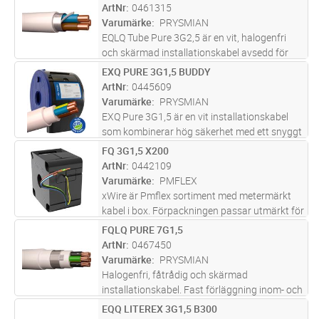
i UV-ljus.
ArtNr
0461315
Varumärke
PRYSMIAN
EQLQ Tube Pure 3G2,5 är en vit, halogenfri
och skärmad installationskabel avsedd för
fast förläggning i både inom- och
EXQ PURE 3G1,5 BUDDY
Lägg i kundvagn
M
utomhusmiljöer. Kabeln är uppbyggd med
ArtNr
0445609
entrådiga ledare, aluminiumband och
Varumärke
PRYSMIAN
förte
...läs mer
EXQ Pure 3G1,5 är en vit installationskabel
som kombinerar hög säkerhet med ett snyggt
och professionellt installationsresultat. Den är
FQ 3G1,5 X200
Lägg i kundvagn
M
halogenfri och flamskyddad, vilket innebär att
ArtNr
0442109
rökutvecklingen
...läs mer
Varumärke
PMFLEX
xWire är Pmflex sortiment med metermärkt
kabel i box. Förpackningen passar utmärkt för
servicebilar och i butiker med kapning samt
FQLQ PURE 7G1,5
Lägg i kundvagn
M
vid servicejobb och på byggen där kabel och
ArtNr
0467450
box behöver vara stryktå
...läs mer
Varumärke
PRYSMIAN
Halogenfri, fåtrådig och skärmad
installationskabel. Fast förläggning inom- och
utomhus, i rör, kanal, i eller under puts, samt
EQQ LITEREX 3G1,5 B300
Lägg i kundvagn
M