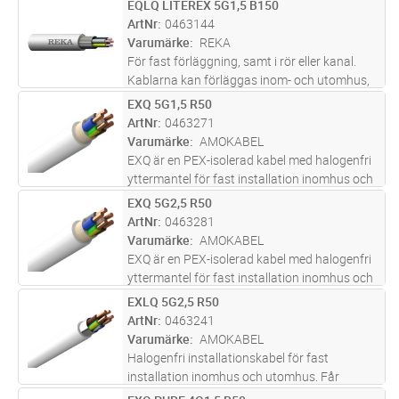
EQLQ LITEREX 5G1,5 B150
Lägg i kundvagn
M
i UV-ljus.
ArtNr
0463144
Varumärke
REKA
För fast förläggning, samt i rör eller kanal.
Kablarna kan förläggas inom- och utomhus,
dock ej i vatten. Vid förläggning i mark ska
EXQ 5G1,5 R50
Lägg i kundvagn
M
kabeln förses med extra skydd mot
ArtNr
0463271
mekaniska påkänningar. Al-skärm
...läs mer
Varumärke
AMOKABEL
EXQ är en PEX-isolerad kabel med halogenfri
yttermantel för fast installation inomhus och
utomhus. (ej i mark eller vatten) För öppen
EXQ 5G2,5 R50
Lägg i kundvagn
M
eller dold (i rör) förläggning. Partisoleringen
ArtNr
0463281
skall skyddas mot
...läs mer
Varumärke
AMOKABEL
EXQ är en PEX-isolerad kabel med halogenfri
yttermantel för fast installation inomhus och
utomhus. (ej i mark eller vatten) För öppen
EXLQ 5G2,5 R50
Lägg i kundvagn
M
eller dold (i rör) förläggning. Partisoleringen
ArtNr
0463241
skall skyddas mot
...läs mer
Varumärke
AMOKABEL
Halogenfri installationskabel för fast
installation inomhus och utomhus. Får
även installeras i mark, dock skall kabeln då