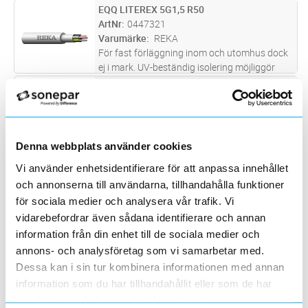
även installeras i mark, dock skall kabeln då
EQQ LITEREX 5G1,5 R50
Lägg i kundvagn
M
förses med ett extra skydd mot mekaniska
ArtNr
0447321
påfrestningar. Partisoleringen skal
...läs mer
Varumärke
REKA
För fast förläggning inom och utomhus dock
ej i mark. UV-beständig isolering möjliggör
även installation av intresse som förekommer
EXQ PURE 3G2,5 R50
Lägg i kundvagn
M
i UV-ljus.
ArtNr
0445611
Varumärke
PRYSMIAN
EXQ Pure 3G2,5 är en vit installationskabel
som kombinerar hög säkerhet med ett snyggt
Denna webbplats använder cookies
och professionellt installationsresultat. Den är
EQLQ LITEREX BK 3G1,5 R50
Lägg i kundvagn
M
Vi använder enhetsidentifierare för att anpassa innehållet
halogenfri och flamskyddad, vilket innebär att
ArtNr
0447161
och annonserna till användarna, tillhandahålla funktioner
rökutvecklingen
...läs mer
Varumärke
LITEREX
för sociala medier och analysera vår trafik. Vi
För fast förläggning, samt i rör eller kanal.
vidarebefordrar även sådana identifierare och annan
Kablarna kan förläggas inom- och utomhus,
information från din enhet till de sociala medier och
dock ej i vatten. Vid förläggning i mark ska
EQLQ LITEREX 3G1,5 B250
Lägg i kundvagn
M
kabeln förses med extra skydd mot
annons- och analysföretag som vi samarbetar med.
ArtNr
0463104
mekaniska påkänningar. Al-skärm
...läs mer
Dessa kan i sin tur kombinera informationen med annan
Varumärke
REKA
För fast förläggning, samt i rör eller kanal.
information som du har tillhandahållit eller som de har
Kablarna kan förläggas inom- och utomhus,
samlat in när du har använt deras tjänster.