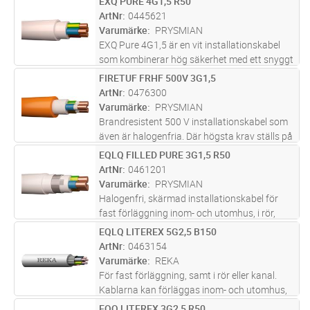
EXQ PURE 4G1,5 R50
Lägg i kundvagn
M
förses med ett extra skydd mot mekaniska
ArtNr
0445621
påfrestningar. Partisoleringen skal
...läs mer
Varumärke
PRYSMIAN
EXQ Pure 4G1,5 är en vit installationskabel
som kombinerar hög säkerhet med ett snyggt
och professionellt installationsresultat. Den är
FIRETUF FRHF 500V 3G1,5
Lägg i kundvagn
M
halogenfri och flamskyddad, vilket innebär att
ArtNr
0476300
rökutvecklingen
...läs mer
Varumärke
PRYSMIAN
Brandresistent 500 V installationskabel som
även är halogenfria. Där högsta krav ställs på
driftsäkerhet under som efter brand (testade
EQLQ FILLED PURE 3G1,5 R50
Lägg i kundvagn
M
mot de högsta kraven för brandresistens,
ArtNr
0461201
klarar 90 min under 83
...läs mer
Varumärke
PRYSMIAN
Halogenfri, skärmad installationskabel för
fast förläggning inom- och utomhus, i rör,
kanal, i eller under puts, samt upphängd i
EQLQ LITEREX 5G2,5 B150
Lägg i kundvagn
M
bärlina. UV-skyddad för utomhusbruk i
ArtNr
0463154
Norden. Ledarisoleringen ska sky
...läs mer
Varumärke
REKA
För fast förläggning, samt i rör eller kanal.
Kablarna kan förläggas inom- och utomhus,
dock ej i vatten. Vid förläggning i mark ska
EQQ LITEREX 3G2,5 R50