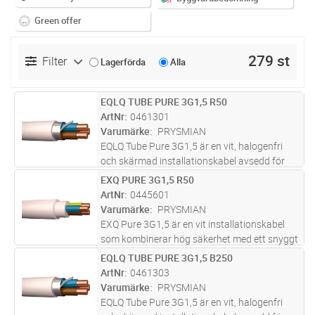
Green offer
279 st
Filter
Lagerförda
Alla
EQLQ TUBE PURE 3G1,5 R50
Lägg i kundvagn
M
ArtNr
0461301
Varumärke
PRYSMIAN
EQLQ Tube Pure 3G1,5 är en vit, halogenfri
och skärmad installationskabel avsedd för
fast förläggning i både inom- och
EXQ PURE 3G1,5 R50
Lägg i kundvagn
M
utomhusmiljöer. Kabeln är uppbyggd med
ArtNr
0445601
entrådiga ledare, aluminiumband och
Varumärke
PRYSMIAN
förte
...läs mer
EXQ Pure 3G1,5 är en vit installationskabel
som kombinerar hög säkerhet med ett snyggt
och professionellt installationsresultat. Den är
EQLQ TUBE PURE 3G1,5 B250
Lägg i kundvagn
M
halogenfri och flamskyddad, vilket innebär att
ArtNr
0461303
rökutvecklingen
...läs mer
Varumärke
PRYSMIAN
EQLQ Tube Pure 3G1,5 är en vit, halogenfri