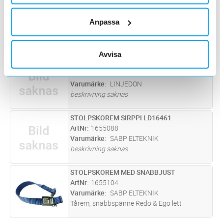
STOLPSKOREM AUS
Lägg i kundvagn
ST
ArtNr
1655044
Anpassa
Varumärke
LINJEDON
Reservremmar hålad och öljetterad till
stolpskor. Säljes per styck.
Avvisa
STOLPSKOREM BAKREM AUS
Lägg i kundvagn
ST
ArtNr
1655046
Varumärke
LINJEDON
beskrivning saknas
STOLPSKOREM SIRPPI LD16461
Lägg i kundvagn
ST
ArtNr
1655088
Varumärke
SABP ELTEKNIK
beskrivning saknas
STOLPSKOREM MED SNABBJUST
Lägg i kundvagn
ST
ArtNr
1655104
Varumärke
SABP ELTEKNIK
Tårem, snabbspänne Redo & Ego lett