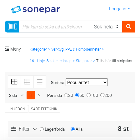
Logga in
Meny
Kategorier
Verktyg, PPE & Förnödenheter
16 - Linje- & kabelredskap
Stolpskor
Tillbehör till stolpskor
Sortera
<
1
>
20
50
100
200
Sida
Per sida
LINJEDON
SABP ELTEKNIK
8 st
Filter
Lagerförda
Alla