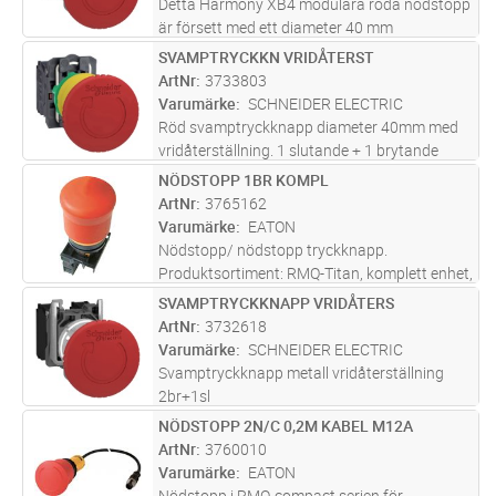
Detta Harmony XB4 modulära röda nödstopp
är försett med ett diameter 40 mm
svamptrycke som har vridåterställning, en
SVAMPTRYCKKN VRIDÅTERST
Lägg i kundvagn
ST
slutande kontakt och en brytande kontakt.
ArtNr
3733803
Det har en frontring i metall. Det insta
...läs
Varumärke
SCHNEIDER ELECTRIC
mer
Röd svamptryckknapp diameter 40mm med
vridåterställning. 1 slutande + 1 brytande
kontakt.
NÖDSTOPP 1BR KOMPL
Lägg i kundvagn
ST
ArtNr
3765162
Varumärke
EATON
Nödstopp/ nödstopp tryckknapp.
Produktsortiment: RMQ-Titan, komplett enhet,
design: svampformad, diameter: 38mm,
SVAMPTRYCKKNAPP VRIDÅTERS
Lägg i kundvagn
ST
belysning: ej upplyst, drag-för-frigöring
ArtNr
3732618
funktion, anslutningtyp: skruvanslutning,
Varumärke
SCHNEIDER ELECTRIC
be
...läs mer
Svamptryckknapp metall vridåterställning
2br+1sl
NÖDSTOPP 2N/C 0,2M KABEL M12A
Lägg i kundvagn
ST
ArtNr
3760010
Varumärke
EATON
Nödstopp i RMQ-compact serien för