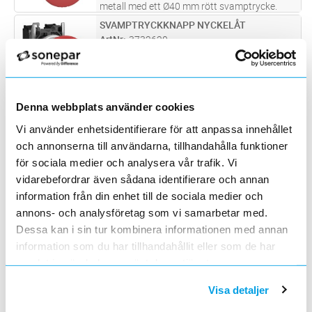
metall med ett Ø40 mm rött svamptrycke.
Nödstoppet aktiveras med ett tryck och
SVAMPTRYCKKNAPP NYCKELÅT
Lägg i kundvagn
ST
återställs genom att vrida svamptrycket
ArtNr
3732620
medurs. Manöverhuvudet har en mekanisk
Varumärke
SCHNEIDER ELECTRIC
fjäd
...läs mer
Svamptryckknapp metall nyckelåterställning
NÖDSTOPP VRIDÅTERSTÄLLN
Lägg i kundvagn
ST
Denna webbplats använder cookies
ArtNr
3736500
Vi använder enhetsidentifierare för att anpassa innehållet
Varumärke
SCHNEIDER ELECTRIC
och annonserna till användarna, tillhandahålla funktioner
Detta Harmony XB6 röda, modulära,
kompletta nödstopp med diameter 30 mm
för sociala medier och analysera vår trafik. Vi
svamptrycke i plast, är en del av sortimentet
vidarebefordrar även sådana identifierare och annan
NÖDST 45MM DRAG 2NC 0,2M M12
Lägg i kundvagn
ST
för diameter 16 mm håltagning. Det har en
ArtNr
3760471
information från din enhet till de sociala medier och
cirkulär huvudform och vridåterställnin
...läs
Varumärke
EATON
annons- och analysföretag som vi samarbetar med.
mer
RMQ Titan, nödstopp 45mm dragåterställning
Dessa kan i sin tur kombinera informationen med annan
2NC 0,2m M12
information som du har tillhandahållit eller som de har
Nödstopp INCA 1 Tina v2
Lägg i kundvagn
ST
samlat in när du har använt deras tjänster.
ArtNr
3705916
Varumärke
ABB
Visa detaljer
Nödstopp för panelmontage i 22,5 mm hål