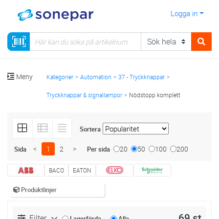
Logga in
Meny
Kategorier
Automation
37 - Tryckknappar
Tryckknappar & signallampor
Nödstopp komplett
Sortera
<
1
2
>
20
50
100
200
Sida
Per sida
BACO
EATON
Produktlinjer
69 st
Filter
Lagerförda
Alla