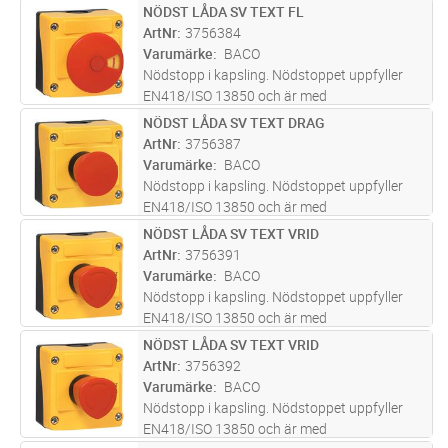
kontakter.
NÖDST LÅDA SV TEXT FL
Lägg i kundvagn
ST
ArtNr
3756384
Varumärke
BACO
Nödstopp i kapsling. Nödstoppet uppfyller
EN418/ISO 13850 och är med
dragåterställning. 2st. NC (brytande)
NÖDST LÅDA SV TEXT DRAG
Lägg i kundvagn
ST
kontakter är bottenmonterad i kapslingen.
ArtNr
3756387
Kapslingen har svart botten och gult lock med
Varumärke
BACO
sven
...läs mer
Nödstopp i kapsling. Nödstoppet uppfyller
EN418/ISO 13850 och är med
dragåterställning. 1st. NC (brytande) kontakt
NÖDST LÅDA SV TEXT VRID
Lägg i kundvagn
ST
är bottenmonterad i kapslingen. Kapslingen
ArtNr
3756391
har svart botten och gult lock med
Varumärke
BACO
svensk
...läs mer
Nödstopp i kapsling. Nödstoppet uppfyller
EN418/ISO 13850 och är med
vridåterställning. 1st. NC (brytande) kontakt
NÖDST LÅDA SV TEXT VRID
Lägg i kundvagn
ST
är bottenmonterad i kapslingen. Kapslingen
ArtNr
3756392
har svart botten och gult lock med
Varumärke
BACO
svensk
...läs mer
Nödstopp i kapsling. Nödstoppet uppfyller
EN418/ISO 13850 och är med