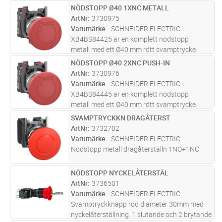
Nödstoppet aktiveras med ett tryck och
NÖDSTOPP Ø40 1XNC METALL
Lägg i kundvagn
ST
återställs genom att vrida svamptrycket
ArtNr
3730975
medurs. Manöverhuvudet har en mekanisk
Varumärke
SCHNEIDER ELECTRIC
fjä
...läs mer
XB4BS84425 är en komplett nödstopp i
metall med ett Ø40 mm rött svamptrycke.
Nödstoppet aktiveras med ett tryck och
NÖDSTOPP Ø40 2XNC PUSH-IN
Lägg i kundvagn
ST
återställs genom att vrida svamptrycket
ArtNr
3730976
medurs. Manöverhuvudet har en mekanisk
Varumärke
SCHNEIDER ELECTRIC
fjäd
...läs mer
XB4BS84445 är en komplett nödstopp i
metall med ett Ø40 mm rött svamptrycke.
Nödstoppet aktiveras med ett tryck och
SVAMPTRYCKKN DRAGÅTERST
Lägg i kundvagn
ST
återställs genom att vrida svamptrycket
ArtNr
3732702
medurs. Manöverhuvudet har en mekanisk
Varumärke
SCHNEIDER ELECTRIC
fjäd
...läs mer
Nödstopp metall dragåterställn 1NO+1NC
NÖDSTOPP NYCKELÅTERSTÄL
Lägg i kundvagn
ST
ArtNr
3736501
Varumärke
SCHNEIDER ELECTRIC
Svamptryckknapp röd diameter 30mm med
nyckelåterställning. 1 slutande och 2 brytande