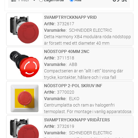
SVAMPTRYCKKNAPP VRID
Lägg i kundvagn
ST
ArtNr
3732617
Varumärke
SCHNEIDER ELECTRIC
Detta Harmony XB4 modulära röda nödstopp
är försett med ett diameter 40 mm
svamptrycke som har vridåterställning, två
NÖDSTOPP 40MM 2NC
Lägg i kundvagn
ST
brytande kontakter. Det har en frontring i
ArtNr
3711518
metall. Det installeras enkelt i kasli
...läs mer
Varumärke
ABB
Compactserien är en “allt I ett” lösning där
trycke, kontakter, hållare och I visa fall
ljuskälla är inkluderade I en enhet.
NÖDSTOPP 2-POL SKRUV INF
Lägg i kundvagn
ST
Compactserein finns i en mängd olika
ArtNr
3770020
produkttyper såsom: tryckknappar, si
...läs
Varumärke
ELKO
mer
Centrumplatta och ram av halogenfri
termoplast. För montage i vanlig apparatdosa
med 60mm fästskruvavstånd eller för
SVAMPTRYCKKNAPP VRIDÅTERS
Lägg i kundvagn
ST
utanpåliggande montage i förhöjningsram.
ArtNr
3732619
För kapslingsklass IP44(infälld) komplet
...läs
Varumärke
SCHNEIDER ELECTRIC
mer