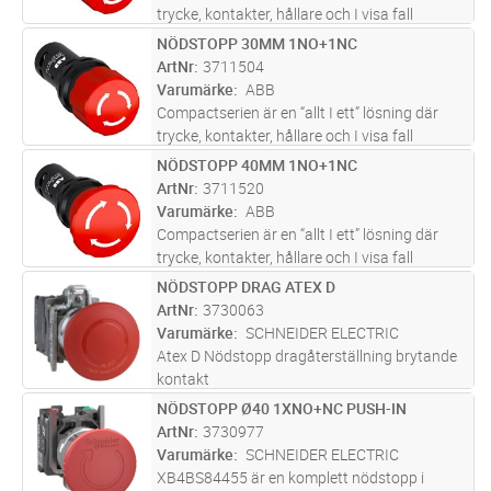
trycke, kontakter, hållare och I visa fall
ljuskälla är inkluderade I en enhet.
NÖDSTOPP 30MM 1NO+1NC
Lägg i kundvagn
ST
Compactserein finns i en mängd olika
ArtNr
3711504
produkttyper såsom: tryckknappar, si
...läs
Varumärke
ABB
mer
Compactserien är en “allt I ett” lösning där
trycke, kontakter, hållare och I visa fall
ljuskälla är inkluderade I en enhet.
NÖDSTOPP 40MM 1NO+1NC
Lägg i kundvagn
ST
Compactserein finns i en mängd olika
ArtNr
3711520
produkttyper såsom: tryckknappar, si
...läs
Varumärke
ABB
mer
Compactserien är en “allt I ett” lösning där
trycke, kontakter, hållare och I visa fall
ljuskälla är inkluderade I en enhet.
NÖDSTOPP DRAG ATEX D
Lägg i kundvagn
ST
Compactserein finns i en mängd olika
ArtNr
3730063
produkttyper såsom: tryckknappar, si
...läs
Varumärke
SCHNEIDER ELECTRIC
mer
Atex D Nödstopp dragåterställning brytande
kontakt
NÖDSTOPP Ø40 1XNO+NC PUSH-IN
Lägg i kundvagn
ST
ArtNr
3730977
Varumärke
SCHNEIDER ELECTRIC
XB4BS84455 är en komplett nödstopp i