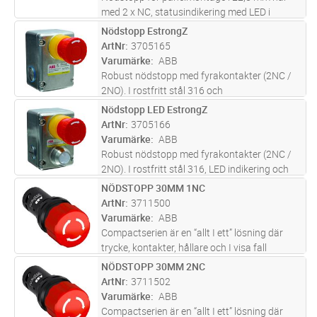
med 2 x NC, statusindikering med LED i
tryckknapp och löstagbar plintanslutning.
Nödstopp EstrongZ
Lägg i kundvagn
ST
ArtNr
3705165
Varumärke
ABB
Robust nödstopp med fyrakontakter (2NC /
2NO). I rostfritt stål 316 och
kabelgenomföring 3 x M20.
Nödstopp LED EstrongZ
Lägg i kundvagn
ST
ArtNr
3705166
Varumärke
ABB
Robust nödstopp med fyrakontakter (2NC /
2NO). I rostfritt stål 316, LED indikering och
kabelgenomföring 3 x M20.
NÖDSTOPP 30MM 1NC
Lägg i kundvagn
ST
ArtNr
3711500
Varumärke
ABB
Compactserien är en “allt I ett” lösning där
trycke, kontakter, hållare och I visa fall
ljuskälla är inkluderade I en enhet.
NÖDSTOPP 30MM 2NC
Lägg i kundvagn
ST
Compactserein finns i en mängd olika
ArtNr
3711502
produkttyper såsom: tryckknappar, si
...läs
Varumärke
ABB
mer
Compactserien är en “allt I ett” lösning där