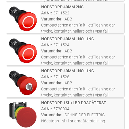
ljuskälla är inkluderade I en enhet.
NÖDSTOPP 40MM 2NC
Lägg i kundvagn
ST
Compactserein finns i en mängd olika
ArtNr
3711522
produkttyper såsom: tryckknappar, si
...läs
Varumärke
ABB
mer
Compactserien är en “allt I ett” lösning där
trycke, kontakter, hållare och I visa fall
ljuskälla är inkluderade I en enhet.
NÖDSTOPP 40MM 1NO+1NC
Lägg i kundvagn
ST
Compactserein finns i en mängd olika
ArtNr
3711524
produkttyper såsom: tryckknappar, si
...läs
Varumärke
ABB
mer
Compactserien är en “allt I ett” lösning där
trycke, kontakter, hållare och I visa fall
ljuskälla är inkluderade I en enhet.
NÖDSTOPP 40MM 1NO+1NC
Lägg i kundvagn
ST
Compactserein finns i en mängd olika
ArtNr
3711528
produkttyper såsom: tryckknappar, si
...läs
Varumärke
ABB
mer
Compactserien är en “allt I ett” lösning där
trycke, kontakter, hållare och I visa fall
ljuskälla är inkluderade I en enhet.
NÖDSTOPP 1SL+1BR DRAGÅTERST
Lägg i kundvagn
ST
Compactserein finns i en mängd olika
ArtNr
3730094
produkttyper såsom: tryckknappar, si
...läs
Varumärke
SCHNEIDER ELECTRIC
mer
Nödstopp 1sl+1br dragåterställning