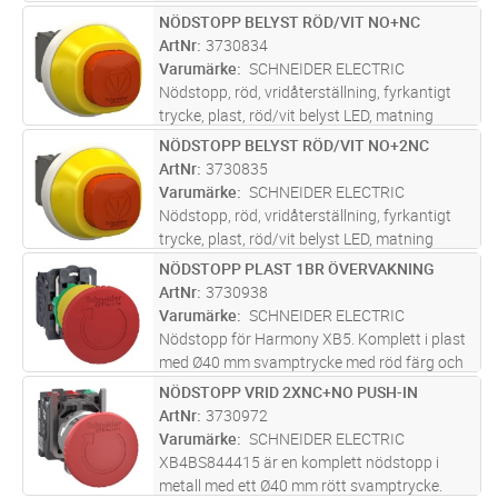
NÖDSTOPP BELYST RÖD/VIT NO+NC
Lägg i kundvagn
ST
ArtNr
3730834
Varumärke
SCHNEIDER ELECTRIC
Nödstopp, röd, vridåterställning, fyrkantigt
trycke, plast, röd/vit belyst LED, matning
24VACDC 1NO+1NC
NÖDSTOPP BELYST RÖD/VIT NO+2NC
Lägg i kundvagn
ST
ArtNr
3730835
Varumärke
SCHNEIDER ELECTRIC
Nödstopp, röd, vridåterställning, fyrkantigt
trycke, plast, röd/vit belyst LED, matning
24VACDC 1NO+1NC
NÖDSTOPP PLAST 1BR ÖVERVAKNING
Lägg i kundvagn
ST
ArtNr
3730938
Varumärke
SCHNEIDER ELECTRIC
Nödstopp för Harmony XB5. Komplett i plast
med Ø40 mm svamptrycke med röd färg och
tryck/vrid funktion. 1xNC+1xNC kontakter
NÖDSTOPP VRID 2XNC+NO PUSH-IN
Lägg i kundvagn
ST
med övervakning.
ArtNr
3730972
Varumärke
SCHNEIDER ELECTRIC
XB4BS844415 är en komplett nödstopp i
metall med ett Ø40 mm rött svamptrycke.