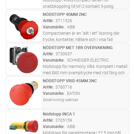
snabbkoppling till M12 kontakt 5-polig.
Vridåterställning. IP66, IP67, IP69K (fram),
NÖDSTOPP 40MM 2NC
Lägg i kundvagn
ST
IP65 (på baksidan)
ArtNr
3711526
Varumärke
ABB
Compactserien är en “allt I ett” lösning där
trycke, kontakter, hållare och I visa fall
ljuskälla är inkluderade I en enhet.
NÖDSTOPP MET 1BR ÖVERVAKNING
Lägg i kundvagn
ST
Compactserein finns i en mängd olika
ArtNr
3730937
produkttyper såsom: tryckknappar, si
...läs
Varumärke
SCHNEIDER ELECTRIC
mer
Nödstopp för Harmony XB4. Komplett i metall
med Ø40 mm svamptrycke med röd färg och
tryck/vrid funktion. 1xNC+1xNC kontakter
NÖDSTOPP VRID 45MM 2NC
Lägg i kundvagn
ST
med övervakning.
ArtNr
3760716
Varumärke
EATON
beskrivning saknas
Nödstopp INCA 1
Lägg i kundvagn
ST
ArtNr
3705159
Varumärke
ABB
Nödstopp för panelmontage i 22,5 mm hål