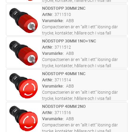
trycke, kontakter, hållare och I visa fall
ljuskälla är inkluderade I en enhet.
NÖDSTOPP 30MM 2NC
Lägg i kundvagn
ST
Compactserein finns i en mängd olika
ArtNr
3711510
produkttyper såsom: tryckknappar, si
...läs
Varumärke
ABB
mer
Compactserien är en “allt I ett” lösning där
trycke, kontakter, hållare och I visa fall
ljuskälla är inkluderade I en enhet.
NÖDSTOPP 30MM 1NO+1NC
Lägg i kundvagn
ST
Compactserein finns i en mängd olika
ArtNr
3711512
produkttyper såsom: tryckknappar, si
...läs
Varumärke
ABB
mer
Compactserien är en “allt I ett” lösning där
trycke, kontakter, hållare och I visa fall
ljuskälla är inkluderade I en enhet.
NÖDSTOPP 40MM 1NC
Lägg i kundvagn
ST
Compactserein finns i en mängd olika
ArtNr
3711514
produkttyper såsom: tryckknappar, si
...läs
Varumärke
ABB
mer
Compactserien är en “allt I ett” lösning där
trycke, kontakter, hållare och I visa fall
ljuskälla är inkluderade I en enhet.
NÖDSTOPP 40MM 2NO
Lägg i kundvagn
ST
Compactserein finns i en mängd olika
ArtNr
3711516
produkttyper såsom: tryckknappar, si
...läs
Varumärke
ABB
mer
Compactserien är en “allt I ett” lösning där
trycke, kontakter, hållare och I visa fall