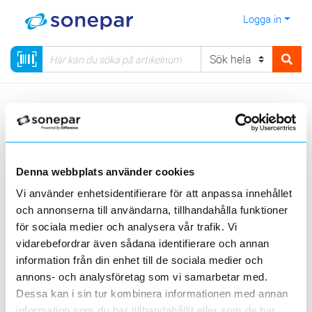
Logga in
Meny
Kategorier
Installationsmateriel
17 - Fastighetsautomation
Bus-system
Free@home
Brygga
Denna webbplats använder cookies
Vi använder enhetsidentifierare för att anpassa innehållet
Sortera
och annonserna till användarna, tillhandahålla funktioner
för sociala medier och analysera vår trafik. Vi
<
1
>
20
50
100
200
Sida
Per sida
vidarebefordrar även sådana identifierare och annan
information från din enhet till de sociala medier och
annons- och analysföretag som vi samarbetar med.
Dessa kan i sin tur kombinera informationen med annan
information som du har tillhandahållit eller som de har