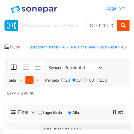
Logga in
Meny
Kategorier
Kabel
48 - Tele-/signalkabel
Buss-kabel
ASI
Sortera
<
1
>
20
50
100
200
Sida
Per sida
LAPP MILTRONIC
8 st
Filter
Lagerförda
Alla
ASI EPDM 2X1,5 GUL
Lägg i kundvagn
M