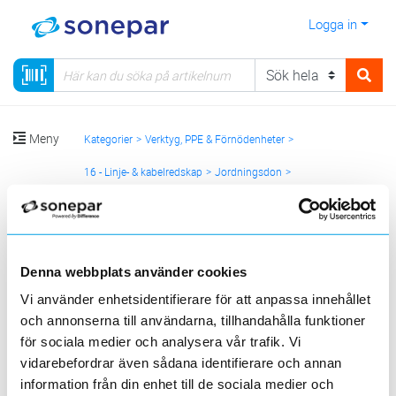
Logga in
Meny
Kategorier
Verktyg, PPE & Förnödenheter
16 - Linje- & kabelredskap
Jordningsdon
Jordningsdon för friledning
Jordskruv
Sortera
Denna webbplats använder cookies
Vi använder enhetsidentifierare för att anpassa innehållet
<
1
>
20
50
100
200
Sida
Per sida
och annonserna till användarna, tillhandahålla funktioner
ELECTRO TRADING ET AB
RAGNAR STÅLSKOG
för sociala medier och analysera vår trafik. Vi
vidarebefordrar även sådana identifierare och annan
Produktlinjer
information från din enhet till de sociala medier och