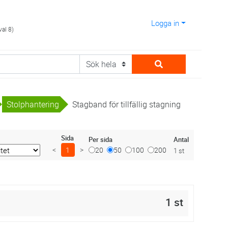
Logga in
val 8)
Stolphantering
Stagband för tillfällig stagning
Sida
Antal
Per sida
<
1
>
20
50
100
200
1 st
1 st