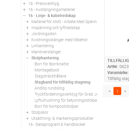
16 - Pressverktyg
Antal
16 - Avstängningsmateriel
16 - Linje- & kabelredskap
Materiel för AMS - Arbete Med Spänning
Inspänning och lyftredskap
Jordningsdon
Kvistningsstänger med tillbehör
Linhantering
Manöverstänger
Stolphantering
TILLFÄLLIG
Borr för Borrknatte
ArtNr
0623
Montagebock
Varumärke
Stagsträckhållare
Tillfällig s
Stagband för tillfällig stagning
spännare, s
Ändlös rundsling
uppmonterin
<
1
>
Tryckfördelningsverktyg för Grab John
med upplind
Lyftutrustning för belysningsstolpar
transport-/
Borr för kompositstolpar
Sker sna
...
Stolpskor
Utsättning- & markeringsprodukter
16 - Dataprogram & handböcker