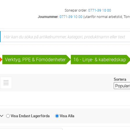
Sonepar order:
0771-39 10 00
Journummer:
0771-39 10 00
(utanför normal arbetstid, Ton
Verktyg, PPE & Förnödenheter
16 - Linje- & kabelredskap
Sortera
Visa Endast
Lagerförda
Visa
Alla