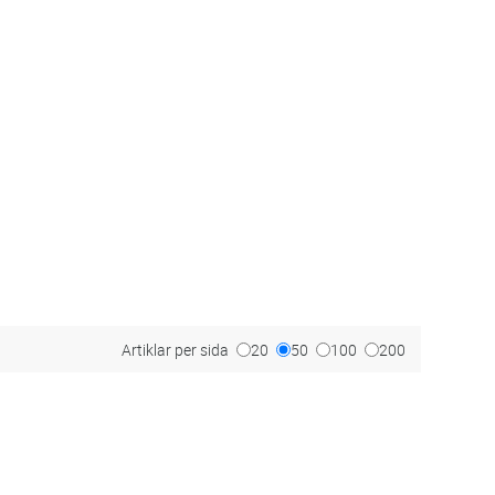
Artiklar per sida
20
50
100
200