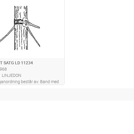
Lägg i kundvagn
ST
T SATG LD 11234
968
LINJEDON
taganordning består av: Band med
tång för
g/nedtagning, 3 avhållslinor
ningsvinda, 3 förankringsjärn,
förvaringspåse. Uppmontering:
läs mer