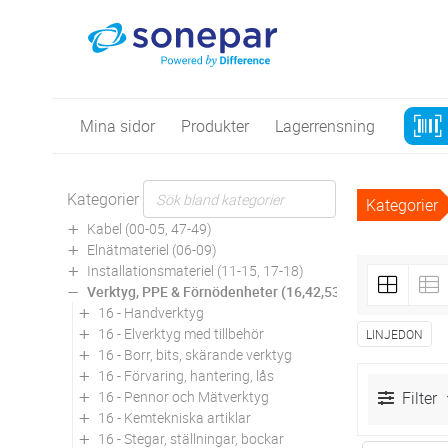
Mina sidor
Produkter
Lagerrensning
Kategorier
Kategorier
Kabel (00-05, 47-49)
Elnätmateriel (06-09)
Installationsmateriel (11-15, 17-18)
Verktyg, PPE & Förnödenheter (16,42,53,94)
16 - Handverktyg
16 - Elverktyg med tillbehör
LINJEDON
16 - Borr, bits, skärande verktyg
16 - Förvaring, hantering, lås
16 - Pennor och Mätverktyg
Filter
16 - Kemtekniska artiklar
16 - Stegar, ställningar, bockar