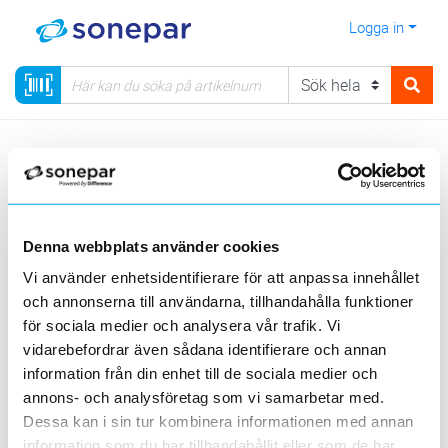
Logga in
Meny
Kategorier
Hemelektronik
Köksprodukter
Köksapparater
Fritös
Denna webbplats använder cookies
Sortera
Vi använder enhetsidentifierare för att anpassa innehållet
och annonserna till användarna, tillhandahålla funktioner
<
1
>
20
50
100
200
Sida
Per sida
för sociala medier och analysera vår trafik. Vi
EMERIO
vidarebefordrar även sådana identifierare och annan
information från din enhet till de sociala medier och
annons- och analysföretag som vi samarbetar med.
1 st
Filter
Lagerförda
Alla
Dessa kan i sin tur kombinera informationen med annan
information som du har tillhandahållit eller som de har