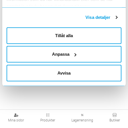
samlat in när du har använt deras tjänster.
E-post för fakturor
Visa detaljer
Till denna e-postadress skickas fakturor med ovanstående kundnummer.
Tillåt alla
Verifiera e-post för fakturor
Anpassa
Acceptera villkor
(Klicka för att läsa villkor.)
Avvisa
Mina sidor
Produkter
Lagerrensning
Butiker