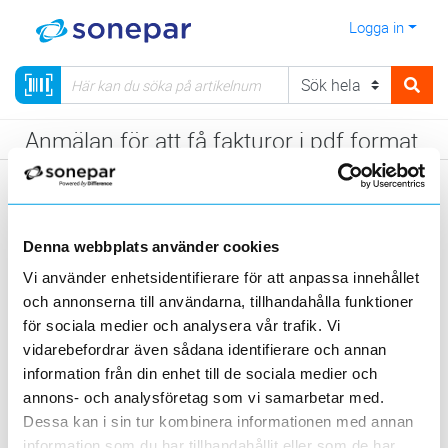
Logga in
Anmälan för att få fakturor i pdf format.
Kundnummer
Denna webbplats använder cookies
Vi använder enhetsidentifierare för att anpassa innehållet
Namn
och annonserna till användarna, tillhandahålla funktioner
för sociala medier och analysera vår trafik. Vi
vidarebefordrar även sådana identifierare och annan
Namn på sökande
information från din enhet till de sociala medier och
E-post till sökande
annons- och analysföretag som vi samarbetar med.
Dessa kan i sin tur kombinera informationen med annan
information som du har tillhandahållit eller som de har