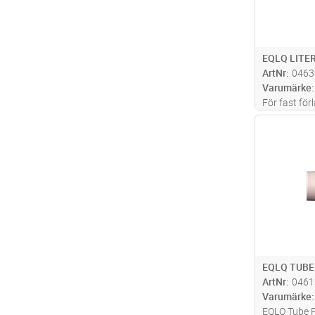
EQLQ LITER
ArtNr
0463
Varumärke
För fast förl
Kablarna ka
Antal
dock ej i va
kabeln förs
mekaniska 
EQLQ TUBE
ArtNr
0461
Varumärke
EQLQ Tube Pu