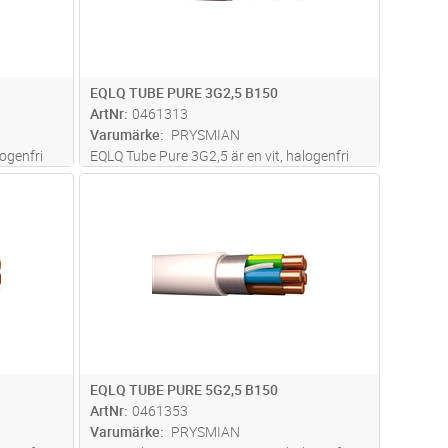
EQLQ TUBE PURE 3G2,5 B150
ArtNr
0461313
Varumärke
PRYSMIAN
ogenfri
EQLQ Tube Pure 3G2,5 är en vit, halogenfri
sedd för
och skärmad installationskabel avsedd för
dvagn
Lägg i kundvagn
Antal
M
fast förläggning i både inom- och
ggd med
utomhusmiljöer. Kabeln är uppbyggd med
och
entrådiga ledare, aluminiumband och
förte
...läs mer
EQLQ TUBE PURE 5G2,5 B150
ArtNr
0461353
Varumärke
PRYSMIAN