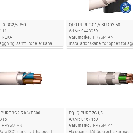
EX 3G2,5 R50
QLO PURE 3G1,5 BUDDY 50
111
ArtNr
0443059
REKA
Varumärke
PRYSMIAN
äggning, samt i rör eller kanal.
Installationskabel för öppen förlä
n förläggas inom- och utomhus,
inomhus i torra icke brand- eller
Lägg i kundvagn
Lägg i kun
M
Antal
M
tten. Vid förläggning i mark ska
explosionsfarliga lokaler. Ledarisol
es med extra skydd mot
skall skyddas mot direkt UV-ljus s
påkänningar. Al-skärm
...läs mer
uppkomma exempelvis i
belysningsarmatur
...läs mer
 PURE 3G2,5 K6/T500
FQLQ PURE 7G1,5
315
ArtNr
0467450
PRYSMIAN
Varumärke
PRYSMIAN
re 3G2,5 är en vit, halogenfri
Halogenfri, fåtrådig och skärmad