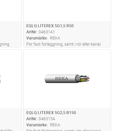
EQLQ LITEREX 5G1,5 R50
ArtNr
0463141
Varumärke
REKA
ggning
För fast förläggning, samt i rör eller kanal.
Kablarna kan förläggas inom- och utomhus,
dvagn
Lägg i kundvagn
Antal
M
eringen
dock ej i vatten. Vid förläggning i mark ska
om kan
kabeln förses med extra skydd mot
mekaniska påkänningar. Al-skärm
...läs mer
EQLQ LITEREX 5G2,5 B150
ArtNr
0463154
Varumärke
REKA
bel för
För fast förläggning, samt i rör eller kanal.