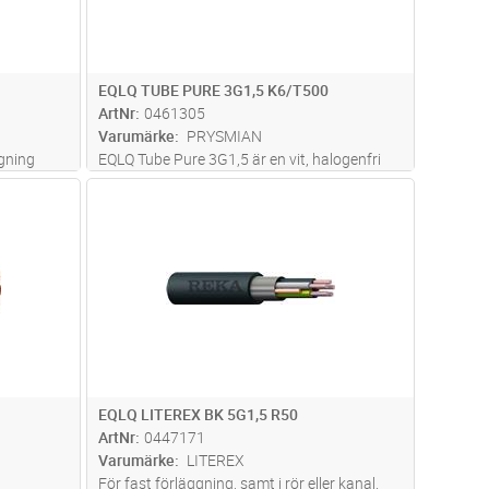
EQLQ TUBE PURE 3G1,5 K6/T500
ArtNr
0461305
Varumärke
PRYSMIAN
ggning
EQLQ Tube Pure 3G1,5 är en vit, halogenfri
och skärmad installationskabel avsedd för
dvagn
Lägg i kundvagn
Antal
M
eringen
fast förläggning i både inom- och
om kan
utomhusmiljöer. Kabeln är uppbyggd med
entrådiga ledare, aluminiumband och
förte
...läs mer
EQLQ LITEREX BK 5G1,5 R50
ArtNr
0447171
Varumärke
LITEREX
För fast förläggning, samt i rör eller kanal.