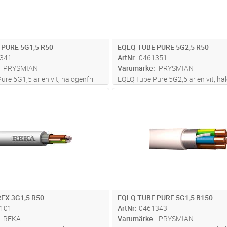
 PURE 5G1,5 R50
EQLQ TUBE PURE 5G2,5 R50
341
ArtNr
0461351
PRYSMIAN
Varumärke
PRYSMIAN
re 5G1,5 är en vit, halogenfri
EQLQ Tube Pure 5G2,5 är en vit, hal
 installationskabel avsedd för
och skärmad installationskabel av
Lägg i kundvagn
Lägg i kun
M
Antal
M
ning i både inom- och
fast förläggning i både inom- och
öer. Kabeln är uppbyggd med
utomhusmiljöer. Kabeln är uppby
edare, aluminiumband och
entrådiga ledare, aluminiumband 
mer
förte
...läs mer
EX 3G1,5 R50
EQLQ TUBE PURE 5G1,5 B150
101
ArtNr
0461343
REKA
Varumärke
PRYSMIAN