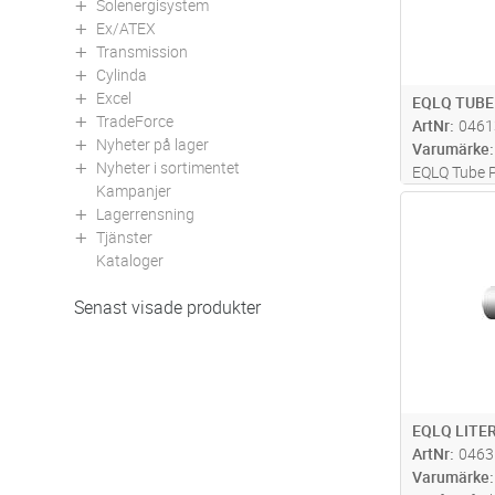
Solenergisystem
Ex/ATEX
Transmission
Cylinda
Excel
EQLQ TUBE
TradeForce
ArtNr
0461
Nyheter på lager
Varumärke
Nyheter i sortimentet
EQLQ Tube Pu
Kampanjer
och skärmad
Antal
Lagerrensning
fast förlägg
Tjänster
utomhusmilj
Kataloger
entrådiga l
förte
...läs 
Senast visade produkter
EQLQ LITER
ArtNr
0463
Varumärke