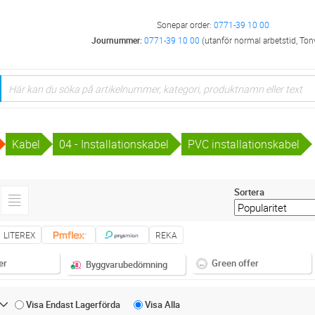
Sonepar order:
0771-39 10 00
Journummer:
0771-39 10 00
(utanför normal arbetstid, Ton
Kabel
04 - Installationskabel
PVC installationskabel
Sortera
LITEREX
REKA
er
Green offer
Byggvarubedömning
Visa Endast
Lagerförda
Visa
Alla