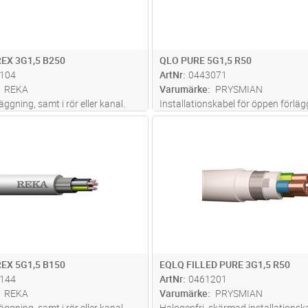
EX 3G1,5 B250
QLO PURE 5G1,5 R50
104
ArtNr
0443071
REKA
Varumärke
PRYSMIAN
äggning, samt i rör eller kanal.
Installationskabel för öppen förlä
n förläggas inom- och utomhus,
inomhus i torra icke brand- eller
Lägg i kundvagn
Lägg i kun
M
Antal
M
tten. Vid förläggning i mark ska
explosionsfarliga lokaler. Ledarisol
es med extra skydd mot
skall skyddas mot direkt UV-ljus s
påkänningar. Al-skärm
...läs mer
uppkomma exempelvis i
belysningsarmatur
...läs mer
EX 5G1,5 B150
EQLQ FILLED PURE 3G1,5 R50
144
ArtNr
0461201
REKA
Varumärke
PRYSMIAN
äggning, samt i rör eller kanal.
Halogenfri, skärmad installationska