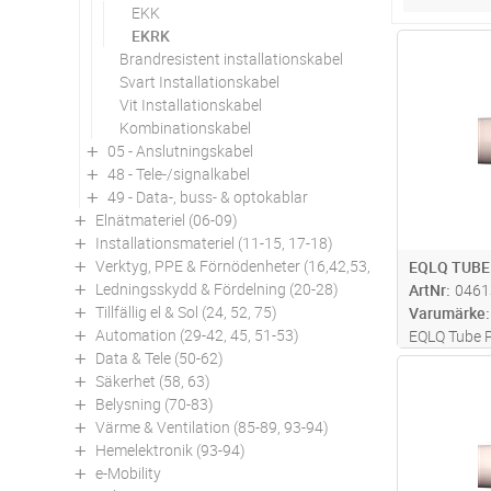
EKK
EKRK
Antal
Brandresistent installationskabel
Svart Installationskabel
Vit Installationskabel
Kombinationskabel
05 - Anslutningskabel
48 - Tele-/signalkabel
49 - Data-, buss- & optokablar
Elnätmateriel (06-09)
Installationsmateriel (11-15, 17-18)
Verktyg, PPE & Förnödenheter (16,42,53,94)
EQLQ TUBE
Ledningsskydd & Fördelning (20-28)
ArtNr
0461
Tillfällig el & Sol (24, 52, 75)
Varumärke
Automation (29-42, 45, 51-53)
EQLQ Tube Pu
Data & Tele (50-62)
och skärmad
Antal
Säkerhet (58, 63)
fast förlägg
Belysning (70-83)
utomhusmilj
Värme & Ventilation (85-89, 93-94)
entrådiga l
Hemelektronik (93-94)
förte
...läs 
e-Mobility