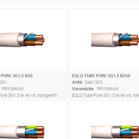
Lägg i kundvagn
Lägg i kun
M
Antal
M
 PURE 3G1,5 R50
EQLQ TUBE PURE 3G1,5 B250
301
ArtNr
0461303
PRYSMIAN
Varumärke
PRYSMIAN
re 3G1,5 är en vit, halogenfri
EQLQ Tube Pure 3G1,5 är en vit, hal
 installationskabel avsedd för
och skärmad installationskabel av
Lägg i kundvagn
Lägg i kun
M
Antal
M
ning i både inom- och
fast förläggning i både inom- och
öer. Kabeln är uppbyggd med
utomhusmiljöer. Kabeln är uppby
edare, aluminiumband och
entrådiga ledare, aluminiumband 
mer
förte
...läs mer