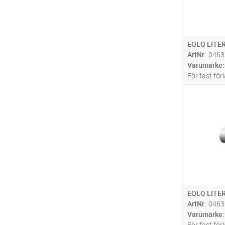
EQLQ LITER
ArtNr
0463
Varumärke
För fast förl
Kablarna ka
Antal
dock ej i va
kabeln förs
mekaniska 
EQLQ LITER
ArtNr
0463
Varumärke
För fast förl