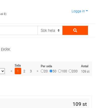
Logga in
val 8)
EKRK
Sida
Antal
Per sida
<
1
2
3
>
20
50
100
200
109 st
109 st