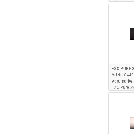
och skärmad
Antal
fast förlägg
utomhusmilj
entrådiga l
förte
...läs 
EXQ PURE S
ArtNr
0449
Varumärke
EXQ Pure Sv
installatio
Antal
säkerhet me
installation
flamskyddad,
mer