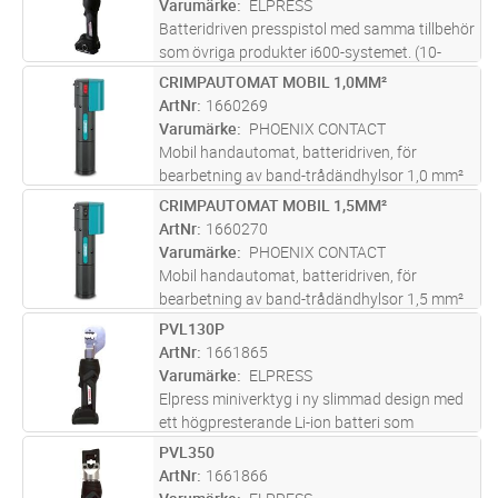
Varumärke
ELPRESS
Batteridriven presspistol med samma tillbehör
som övriga produkter i600-systemet. (10-
150mm2 KRF/KSF) Presskraft 55 kN. 2st Li-
CRIMPAUTOMAT MOBIL 1,0MM²
Lägg i kundvagn
ST
ion batterier och batteriladdare medföljer.
ArtNr
1660269
Varumärke
PHOENIX CONTACT
Mobil handautomat, batteridriven, för
bearbetning av band-trådändhylsor 1,0 mm²
med funktionsända, avsedd för PVC-isolerade
CRIMPAUTOMAT MOBIL 1,5MM²
Lägg i kundvagn
ST
kablar (H07V-K), inkl. batteri, laddare, en
ArtNr
1660270
trådändhylsremsa på 1,0 mm² och
...läs mer
Varumärke
PHOENIX CONTACT
Mobil handautomat, batteridriven, för
bearbetning av band-trådändhylsor 1,5 mm²
med funktionsända, avsedd för PVC-isolerade
PVL130P
Lägg i kundvagn
ST
kablar (H07V-K), inkl. batteri, laddare, en
ArtNr
1661865
trådändhylsremsa på 1,5 mm² och
...läs mer
Varumärke
ELPRESS
Elpress miniverktyg i ny slimmad design med
ett högpresterande Li-ion batteri som
effektiviserar arbetet genom förbättrad
PVL350
Lägg i kundvagn
ST
batterikapacitet.Presskraft max 13 kN. 1st Li-
ArtNr
1661866
ion batteri och laddare medfölj
...läs mer