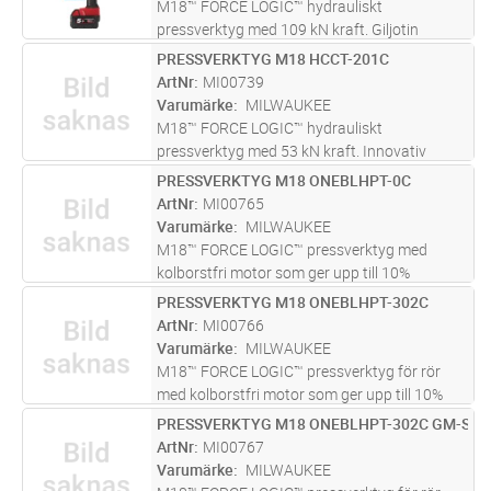
M18™ FORCE LOGIC™ hydrauliskt
pressverktyg med 109 kN kraft. Giljotin
pressmekanism. Universal anfästning till
PRESSVERKTYG M18 HCCT-201C
Lägg i kundvagn
ST
pressbackar, passar de flesta 120 kN C-
ArtNr
MI00739
formade pressbackar på marknaden.
Varumärke
MILWAUKEE
Pressbackar ka
...läs mer
M18™ FORCE LOGIC™ hydrauliskt
pressverktyg med 53 kN kraft. Innovativ
design på presshuvudet för snabb och enkel
PRESSVERKTYG M18 ONEBLHPT-0C
Lägg i kundvagn
ST
åtkomst. Universal anfästning till
ArtNr
MI00765
pressbackar, passar de flesta 60 kN C-
Varumärke
MILWAUKEE
formade press
...läs mer
M18™ FORCE LOGIC™ pressverktyg med
kolborstfri motor som ger upp till 10%
snabbare pressningar och 20% längre drifttid.
PRESSVERKTYG M18 ONEBLHPT-302C
Lägg i kundvagn
ST
Mest kompakt in-line design. Opereras med en
ArtNr
MI00766
hand. Marknadsledande 40 000 press
...läs
Varumärke
MILWAUKEE
mer
M18™ FORCE LOGIC™ pressverktyg för rör
med kolborstfri motor som ger upp till 10%
snabbare pressningar och 20% längre drifttid.
PRESSVERKTYG M18 ONEBLHPT-302C GM-SET
Lägg i kundvagn
ST
Mest kompakt in-line design. Opereras med en
ArtNr
MI00767
hand. Marknadsledande 40 0
...läs mer
Varumärke
MILWAUKEE