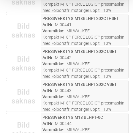
mer
Kompakt M18™ FORCE LOGIC™ pressmaskin
med kolborstfri motor ger upp till 10%
snabbare kapning och 20% längre drifttid.
PRESSVERKTYG M18BLHPT202CTHSET
Lägg i kundvagn
ST
Smal design för smidig användning i trånga
ArtNr
MI00441
utrymmen. REDLINK™ elektronik med öve
...läs
Varumärke
MILWAUKEE
mer
Kompakt M18™ FORCE LOGIC™ pressmaskin
med kolborstfri motor ger upp till 10%
snabbare kapning och 20% längre drifttid.
PRESSVERKTYG M18BLHPT202C USET
Lägg i kundvagn
ST
Smal design för smidig användning i trånga
ArtNr
MI00442
utrymmen. REDLINK™ elektronik med öve
...läs
Varumärke
MILWAUKEE
mer
Kompakt M18™ FORCE LOGIC™ pressmaskin
med kolborstfri motor ger upp till 10%
snabbare kapning och 20% längre drifttid.
PRESSVERKTYG M18BLHPT202C VSET
Lägg i kundvagn
ST
Smal design för smidig användning i trånga
ArtNr
MI00443
utrymmen. REDLINK™ elektronik med öve
...läs
Varumärke
MILWAUKEE
mer
Kompakt M18™ FORCE LOGIC™ pressmaskin
med kolborstfri motor ger upp till 10%
snabbare kapning och 20% längre drifttid.
PRESSVERKTYG M18 BLHPT-0C
Lägg i kundvagn
ST
Smal design för smidig användning i trånga
ArtNr
MI00444
utrymmen. REDLINK™ elektronik med öve
...läs
Varumärke
MILWAUKEE