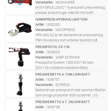
konkurrenters 60 kN U-backar.
...läs mer
Varumärke
MILWAUKEE
M18 FORCE LOGIC™ hydrauliskt pressverktyg,
pressar anslutningar med 60 KN kraft.
Giljotinpressmekanism. Universalfästet är
HANDPRESS HYDRAULLBATTERI
Lägg i kundvagn
ST
kompatibelt med 22-serie backar och de flesta
ArtNr
1630200
konkurrenters 60 kN U-backar.
...läs mer
Varumärke
NOVOPRESS
HPA 400 G2 är ett batteridrivet pressverktyg
från Novopress som arbetar backlöst på
koppar och aluminiumkabelskor. Kabelskor
PRESSPISTOL EV-130
Lägg i kundvagn
ST
och skarvhylsor pressas med samma backar
ArtNr
1630625
från 16-400 mm² Cu & 50-400 mm² A
...läs
Varumärke
SABP ELTEKNIK
mer
Presspistol System 1300 ESV130 sats
(ESV130+2xbatteri+laddare+låda)
PRESSVERKTYG 6 TON LION BATT.
Lägg i kundvagn
ST
ArtNr
1639737
Varumärke
ELPRESS
Batteridriven presspistol med samma tillbehör
som övriga produkter i600-systemet. (10-
150mm2 KRF/KSF) Presskraft 55 kN. 1st Li-
PRESSVERKTYG 6 T. 2XLION BATT.
Lägg i kundvagn
ST
ion batterier och batteriladdare medföljer.
ArtNr
1639738