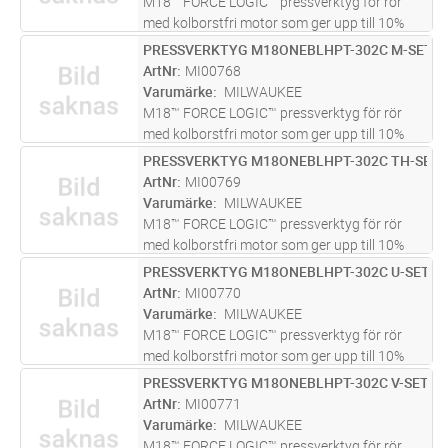
M18™ FORCE LOGIC™ pressverktyg för rör
med kolborstfri motor som ger upp till 10%
snabbare pressningar och 20% längre drifttid.
PRESSVERKTYG M18ONEBLHPT-302C M-SET
Lägg i kundvagn
ST
Mest kompakt in-line design. Opereras med en
ArtNr
MI00768
hand. Marknadsledande 40 0
...läs mer
Varumärke
MILWAUKEE
M18™ FORCE LOGIC™ pressverktyg för rör
med kolborstfri motor som ger upp till 10%
snabbare pressningar och 20% längre drifttid.
PRESSVERKTYG M18ONEBLHPT-302C TH-SET
Lägg i kundvagn
ST
Mest kompakt in-line design. Opereras med en
ArtNr
MI00769
hand. Marknadsledande 40 0
...läs mer
Varumärke
MILWAUKEE
M18™ FORCE LOGIC™ pressverktyg för rör
med kolborstfri motor som ger upp till 10%
snabbare pressningar och 20% längre drifttid.
PRESSVERKTYG M18ONEBLHPT-302C U-SET
Lägg i kundvagn
ST
Mest kompakt in-line design. Opereras med en
ArtNr
MI00770
hand. Marknadsledande 40 0
...läs mer
Varumärke
MILWAUKEE
M18™ FORCE LOGIC™ pressverktyg för rör
med kolborstfri motor som ger upp till 10%
snabbare pressningar och 20% längre drifttid.
PRESSVERKTYG M18ONEBLHPT-302C V-SET
Lägg i kundvagn
ST
Mest kompakt in-line design. Opereras med en
ArtNr
MI00771
hand. Marknadsledande 40 0
...läs mer
Varumärke
MILWAUKEE
M18™ FORCE LOGIC™ pressverktyg för rör