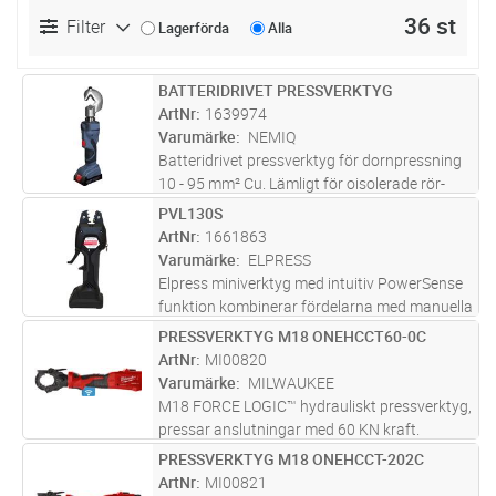
36 st
Filter
Lagerförda
Alla
BATTERIDRIVET PRESSVERKTYG
Lägg i kundvagn
ST
ArtNr
1639974
Varumärke
NEMIQ
Batteridrivet pressverktyg för dornpressning
10 - 95 mm² Cu. Lämligt för oisolerade rör-
och plåtkabelskor. Arbetar backlöst på
PVL130S
Lägg i kundvagn
ST
kopparkabelskor. Kabelskor och skarvhylsor
ArtNr
1661863
pressas i samma uttag. Verkt
...läs mer
Varumärke
ELPRESS
Elpress miniverktyg med intuitiv PowerSense
funktion kombinerar fördelarna med manuella
pressverktyg och fördelarna med
PRESSVERKTYG M18 ONEHCCT60-0C
Lägg i kundvagn
ST
batteridrivna hydrauliska pressverktyg.
ArtNr
MI00820
Presskraft max 15 kN. 1st Li-ion batter
...läs
Varumärke
MILWAUKEE
mer
M18 FORCE LOGIC™ hydrauliskt pressverktyg,
pressar anslutningar med 60 KN kraft.
Giljotinpressmekanism. Universalfästet är
PRESSVERKTYG M18 ONEHCCT-202C
Lägg i kundvagn
ST
kompatibelt med 22-serie backar och de flesta
ArtNr
MI00821