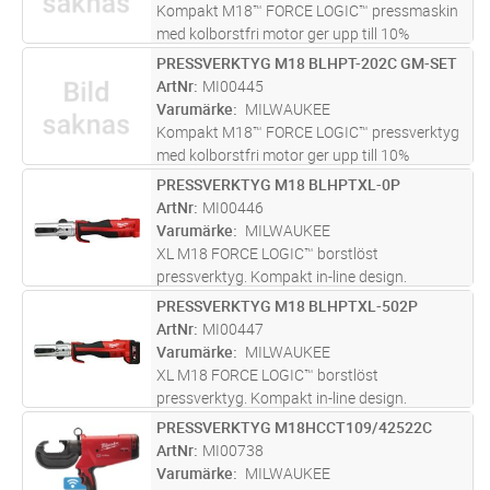
mer
Kompakt M18™ FORCE LOGIC™ pressmaskin
med kolborstfri motor ger upp till 10%
snabbare kapning och 20% längre drifttid.
PRESSVERKTYG M18 BLHPT-202C GM-SET
Lägg i kundvagn
ST
Smal design för smidig användning i trånga
ArtNr
MI00445
utrymmen. REDLINK™ elektronik med öve
...läs
Varumärke
MILWAUKEE
mer
Kompakt M18™ FORCE LOGIC™ pressverktyg
med kolborstfri motor ger upp till 10%
snabbare pressning och 20% längre drifttid.
PRESSVERKTYG M18 BLHPTXL-0P
Lägg i kundvagn
ST
Smal design för smidig användning i trånga
ArtNr
MI00446
utrymmen. REDLINK™-elektronik med
...läs
Varumärke
MILWAUKEE
mer
XL M18 FORCE LOGIC™ borstlöst
pressverktyg. Kompakt in-line design.
Enhandsavändning. Branchledande 40,000
PRESSVERKTYG M18 BLHPTXL-502P
Lägg i kundvagn
ST
cykler mellan kalibreringar. Förkontroll av
ArtNr
MI00447
batterier säkerställer att det finns
Varumärke
MILWAUKEE
tillräcklig
...läs mer
XL M18 FORCE LOGIC™ borstlöst
pressverktyg. Kompakt in-line design.
Enhandsavändning. Branchledande 40,000
PRESSVERKTYG M18HCCT109/42522C
Lägg i kundvagn
ST
cykler mellan kalibreringar. Förkontroll av
ArtNr
MI00738
batterier säkerställer att det finns
Varumärke
MILWAUKEE
tillräcklig
...läs mer