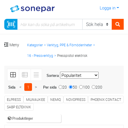
Logga in
Meny
Kategorier
Verktyg, PPE & Förnödenheter
16 - Pressverktyg
Presspistol elektrisk
Sortera
<
1
>
20
50
100
200
Sida
Per sida
ELPRESS
MILWAUKEE
NEMIQ
NOVOPRESS
PHOENIX CONTACT
SABP ELTEKNIK
Produktlinjer