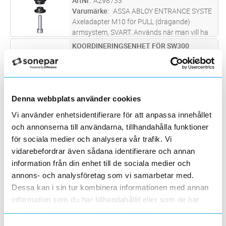
ArtNr
A298733
Varumärke
ASSA ABLOY ENTRANCE SYSTE
Axeladapter M10 för PULL (dragande)
armsystem, SVART. Används när man vill ha
20 mm lägre installation. SW300 - SW200.
KOORDINERINGSENHET FÖR SW300
Lägg i kundvagn
ST
ArtNr
A298739
Varumärke
ASSA ABLOY ENTRANCE SYSTE
Koordineringsenhet för SW300 för korrekt
stängningsordning av pardörrar, även vid
strömbortfall. OBS! Länkstång art.1013050 (
Denna webbplats använder cookies
UPS FÖR VÄGGMON 480W 5AH PLINT
Lägg i kundvagn
ST
A2 987 40) ingår ej i denna artikel, utan måste
ArtNr
5257823
Vi använder enhetsidentifierare för att anpassa innehållet
beställas separat.
Varumärke
SWANSONS
och annonserna till användarna, tillhandahålla funktioner
UPS23 är en 1-fas standby /offline UPS med
för sociala medier och analysera vår trafik. Vi
inbyggt underhållsfritt blybatteri. UPS23 har
vidarebefordrar även sådana identifierare och annan
plintanslutning för fast installation och är
STANDARDARM EMD-F
Lägg i kundvagn
ST
information från din enhet till de sociala medier och
försedd med nätavbrottslarm.Snabb
ArtNr
5867153
annons- och analysföretag som vi samarbetar med.
omkopplingstid, 2-8mS till UPS
...läs mer
Varumärke
GEZE
Dessa kan i sin tur kombinera informationen med annan
Standardarm EMD-F 0-100 mm, silver
information som du har tillhandahållit eller som de har
samlat in när du har använt deras tjänster.
KOMM KABEL ED100/250 230MM
Lägg i kundvagn
ST
ArtNr
A296559