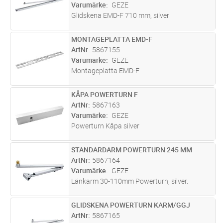
Varumärke
GEZE
Glidskena EMD-F 710 mm, silver
MONTAGEPLATTA EMD-F
Lägg i kundvagn
ST
ArtNr
5867155
Varumärke
GEZE
Montageplatta EMD-F
KÅPA POWERTURN F
Lägg i kundvagn
ST
ArtNr
5867163
Varumärke
GEZE
Powerturn Kåpa silver
STANDARDARM POWERTURN 245 MM
Lägg i kundvagn
ST
ArtNr
5867164
Varumärke
GEZE
Länkarm 30-110mm Powerturn, silver.
GLIDSKENA POWERTURN KARM/GGJ
Lägg i kundvagn
ST
ArtNr
5867165