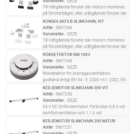
Varumärke
GEZE
p
...läs mer
Till inåtgående fönster där motorn monteras
på fönsterbågen, eller utåtgående fönster där
motorn monteras på karm. Kräver ett
KONSOLSATS B SLIMCHAIN, VIT
Lägg i kundvagn
ST
minimum av 16 mm plats på karm och 34 mm
ArtNr
5867246
på fönsterbåge i förstnämnda fal
...läs mer
Varumärke
GEZE
Till inåtgående fönster där motorn monteras
på fönsterbågen, eller utåtgående fönster där
motorn monteras på karm. Kräver ett
RÖKDETEKTOR RM 1003
Lägg i kundvagn
ST
minimum av 16 mm plats på karm och 34 mm
ArtNr
5867249
på fönsterbåge i förstnämnda fal
...läs mer
Varumärke
GEZE
Rökdetektor för brandgasventilation,
godkänd enligt EN 54 - 5: 2000 +A1: 2002, EN
54 - 7: 2000 + A1:2002, Vds. Ansluts till GEZE
KEDJEMOTOR SLIMCHAIN 300 VIT
Lägg i kundvagn
ST
styrcentral, t ex THZ eller MBZ 300.
ArtNr
5867250
Varumärke
GEZE
24 V DC IQ-fönstermotor. Förbrukar 0,9 A vid
komfortventilation och 1,1 A vid
brandgasventilation. Kabellängd 2 m. Kan
KEDJEMOTOR SLIMCHAIN 300 NATUR
Lägg i kundvagn
ST
styras på KNX-bussen med GEZE
ArtNr
5867251
fönsteraktor IQ Box KNX. Max tryckkraft 200
Varumärke
GEZE