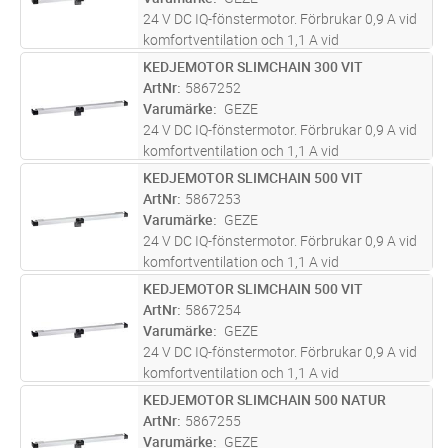
N. Fle
...läs mer
24 V DC IQ-fönstermotor. Förbrukar 0,9 A vid
komfortventilation och 1,1 A vid
brandgasventilation. Kabellängd 2 m. Kan
KEDJEMOTOR SLIMCHAIN 300 VIT
Lägg i kundvagn
ST
styras på KNX-bussen med GEZE
ArtNr
5867252
fönsteraktor IQ Box KNX. Max tryckkraft 200
Varumärke
GEZE
N. Fle
...läs mer
24 V DC IQ-fönstermotor. Förbrukar 0,9 A vid
komfortventilation och 1,1 A vid
brandgasventilation. Kabellängd 2 m. Kan
KEDJEMOTOR SLIMCHAIN 500 VIT
Lägg i kundvagn
ST
styras på KNX-bussen med GEZE
ArtNr
5867253
fönsteraktor IQ Box KNX. Max tryckkraft 200
Varumärke
GEZE
N. Fle
...läs mer
24 V DC IQ-fönstermotor. Förbrukar 0,9 A vid
komfortventilation och 1,1 A vid
brandgasventilation. Kabellängd 2 m. Kan
KEDJEMOTOR SLIMCHAIN 500 VIT
Lägg i kundvagn
ST
styras på KNX-bussen med GEZE
ArtNr
5867254
fönsteraktor IQ Box KNX. Max tryckkraft 200
Varumärke
GEZE
N. Fle
...läs mer
24 V DC IQ-fönstermotor. Förbrukar 0,9 A vid
komfortventilation och 1,1 A vid
brandgasventilation. Kabellängd 2 m. Kan
KEDJEMOTOR SLIMCHAIN 500 NATUR
Lägg i kundvagn
ST
styras på KNX-bussen med GEZE
ArtNr
5867255
fönsteraktor IQ Box KNX. Max tryckkraft 200
Varumärke
GEZE