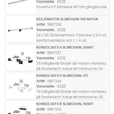
Varumärke
GEZE
Powerturn F Glidskena 687mm gångjärnsida
KEDJEMOTOR SLIMCHAIN 300 NATUR
Lägg i kundvagn
ST
ArtNr
5867236
Varumärke
GEZE
24 V DC IQ-fönstermotor. Förbrukar 0,9 A vid
komfortventilation och 1,1 A vid
brandgasventilation. Kabellängd 2 m. Kan
KONSOLSATS A SLIMCHAIN, SVART
Lägg i kundvagn
ST
styras på KNX-bussen med GEZE
ArtNr
5867237
fönsteraktor IQ Box KNX. Max tryckkraft 200
Varumärke
GEZE
N. Fle
...läs mer
Till inåtgående fönster där motorn monteras
på fönsterkarm. Kräver ett minimum av 30
mm plats på karm (upp till 40 mm är
KONSOLSATS A SLIMCHAIN, VIT
Lägg i kundvagn
ST
nödvändigt för vridutrymme när man
ArtNr
5867244
använder slaglängd 800), samt 40 mm plats
Varumärke
GEZE
p
...läs mer
Till inåtgående fönster där motorn monteras
på fönsterkarm. Kräver ett minimum av 30
mm plats på karm (upp till 40 mm är
KONSOLSATS B SLIMCHAIN, SVART
Lägg i kundvagn
ST
nödvändigt för vridutrymme när man
ArtNr
5867245
använder slaglängd 800), samt 40 mm plats