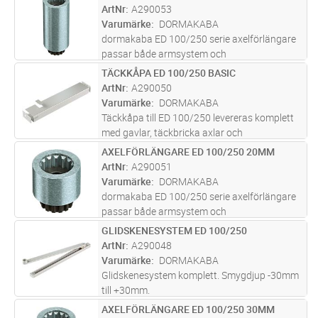
ArtNr
A290053
Varumärke
DORMAKABA
dormakaba ED 100/250 serie axelförlängare
passar både armsystem och
glidskenesystem. Finns i följande längder:
TÄCKKÅPA ED 100/250 BASIC
Lägg i kundvagn
ST
20mm. 30mm. 60mm. 90mm. OBS! 90mm
ArtNr
A290050
axelförlängare får ej användas tillsammans
Varumärke
DORMAKABA
med ED 100
...läs mer
Täckkåpa till ED 100/250 levereras komplett
med gavlar, täckbricka axlar och
dormakabalogotyp.
AXELFÖRLÄNGARE ED 100/250 20MM
Lägg i kundvagn
ST
ArtNr
A290051
Varumärke
DORMAKABA
dormakaba ED 100/250 serie axelförlängare
passar både armsystem och
glidskenesystem. Finns i följande längder:
GLIDSKENESYSTEM ED 100/250
Lägg i kundvagn
ST
20mm. 30mm. 60mm. 90mm. OBS! 90mm
ArtNr
A290048
axelförlängare får ej användas tillsammans
Varumärke
DORMAKABA
med ED 100
...läs mer
Glidskenesystem komplett. Smygdjup -30mm
till +30mm.
AXELFÖRLÄNGARE ED 100/250 30MM
Lägg i kundvagn
ST