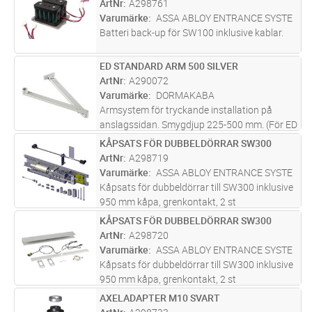
ArtNr
A298761
axelförlängare får ej användas tillsammans
Varumärke
ASSA ABLOY ENTRANCE SYSTE
med ED 100
...läs mer
Batteri back-up för SW100 inklusive kablar.
ED STANDARD ARM 500 SILVER
Lägg i kundvagn
ST
ArtNr
A290072
Varumärke
DORMAKABA
Armsystem för tryckande installation på
anslagssidan. Smygdjup 225-500 mm. (För ED
100 max 300 mm)
KÅPSATS FÖR DUBBELDÖRRAR SW300
Lägg i kundvagn
ST
ArtNr
A298719
Varumärke
ASSA ABLOY ENTRANCE SYSTE
Kåpsats för dubbeldörrar till SW300 inklusive
950 mm kåpa, grenkontakt, 2 st
väggkonsoler, 3 m synkroniseringskabel samt
KÅPSATS FÖR DUBBELDÖRRAR SW300
Lägg i kundvagn
ST
skarvbricka i svart utförande.
ArtNr
A298720
Varumärke
ASSA ABLOY ENTRANCE SYSTE
Kåpsats för dubbeldörrar till SW300 inklusive
950 mm kåpa, grenkontakt, 2 st
väggkonsoler, 3 m synkroniseringskabel samt
AXELADAPTER M10 SVART
Lägg i kundvagn
ST
skarvbricka i grått utförande.