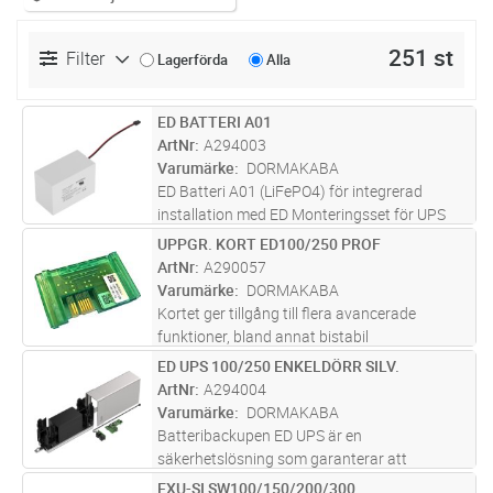
251 st
Filter
Lagerförda
Alla
ED BATTERI A01
Lägg i kundvagn
ST
ArtNr
A294003
Varumärke
DORMAKABA
ED Batteri A01 (LiFePO4) för integrerad
installation med ED Monteringsset för UPS
singel eller dubbel.
UPPGR. KORT ED100/250 PROF
Lägg i kundvagn
ST
ArtNr
A290057
Varumärke
DORMAKABA
Kortet ger tillgång till flera avancerade
funktioner, bland annat bistabil
impulsstyrning samt möjlighet att förlänga
ED UPS 100/250 ENKELDÖRR SILV.
Lägg i kundvagn
ST
öppethållandet upp till 180 sekunder. Det
ArtNr
A294004
stödjer även samordnad öppning av
Varumärke
DORMAKABA
pardö
...läs mer
Batteribackupen ED UPS är en
säkerhetslösning som garanterar att
dörrautomatiken inte slås ut vid ett eventuellt
EXU-SI SW100/150/200/300