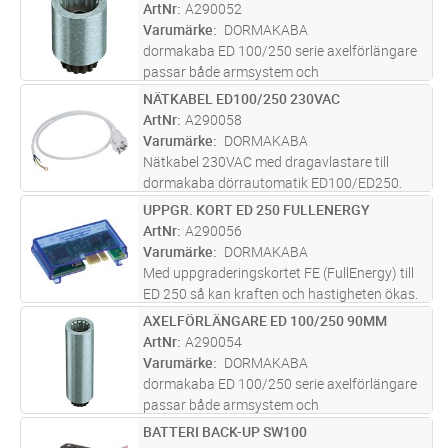
ArtNr
A290052
Varumärke
DORMAKABA
dormakaba ED 100/250 serie axelförlängare
passar både armsystem och
glidskenesystem. Finns i följande längder:
NÄTKABEL ED100/250 230VAC
Lägg i kundvagn
ST
20mm. 30mm. 60mm. 90mm. OBS! 90mm
ArtNr
A290058
axelförlängare får ej användas tillsammans
Varumärke
DORMAKABA
med ED 100
...läs mer
Nätkabel 230VAC med dragavlastare till
dormakaba dörrautomatik ED100/ED250.
UPPGR. KORT ED 250 FULLENERGY
Lägg i kundvagn
ST
ArtNr
A290056
Varumärke
DORMAKABA
Med uppgraderingskortet FE (FullEnergy) till
ED 250 så kan kraften och hastigheten ökas.
Säkerhetssensorer bör monteras på både
AXELFÖRLÄNGARE ED 100/250 90MM
Lägg i kundvagn
ST
gångjärnssida och anslagssida för att behålla
ArtNr
A290054
säkerheten i dörrmiljön.
...läs mer
Varumärke
DORMAKABA
dormakaba ED 100/250 serie axelförlängare
passar både armsystem och
glidskenesystem. Finns i följande längder:
BATTERI BACK-UP SW100
Lägg i kundvagn
ST
20mm. 30mm. 60mm. 90mm. OBS! 90mm