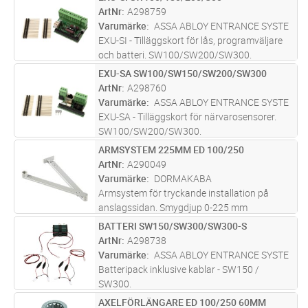
Lägg i kundvagn
ST
strömavbrott. Det är de välkända
ArtNr
A298759
slagdörrsautomatikerna ED100/250 som nu
Varumärke
ASSA ABLOY ENTRANCE SYSTE
kompletteras
...läs mer
EXU-SI - Tilläggskort för lås, programväljare
och batteri. SW100/SW200/SW300.
EXU-SA SW100/SW150/SW200/SW300
Lägg i kundvagn
ST
ArtNr
A298760
Varumärke
ASSA ABLOY ENTRANCE SYSTE
EXU-SA - Tilläggskort för närvarosensorer.
SW100/SW200/SW300.
ARMSYSTEM 225MM ED 100/250
Lägg i kundvagn
ST
ArtNr
A290049
Varumärke
DORMAKABA
Armsystem för tryckande installation på
anslagssidan. Smygdjup 0-225 mm
BATTERI SW150/SW300/SW300-S
Lägg i kundvagn
ST
ArtNr
A298738
Varumärke
ASSA ABLOY ENTRANCE SYSTE
Batteripack inklusive kablar - SW150 /
SW300.
AXELFÖRLÄNGARE ED 100/250 60MM
Lägg i kundvagn
ST