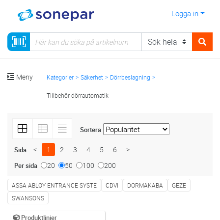
Logga in
Meny
Kategorier
Säkerhet
Dörrbeslagning
Tillbehör dörrautomatik
Sortera
<
1
2
3
4
5
6
>
Sida
20
50
100
200
Per sida
ASSA ABLOY ENTRANCE SYSTE
CDVI
DORMAKABA
GEZE
SWANSONS
Produktlinjer