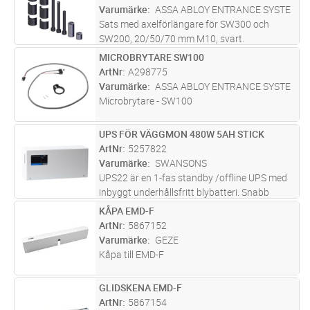
tryckande installationer med glidskena.
Varumärke
ASSA ABLOY ENTRANCE SYSTE
Sats med axelförlängare för SW300 och
SW200, 20/50/70 mm M10, svart.
MICROBRYTARE SW100
Lägg i kundvagn
ST
ArtNr
A298775
Varumärke
ASSA ABLOY ENTRANCE SYSTE
Microbrytare - SW100
UPS FÖR VÄGGMON 480W 5AH STICK
Lägg i kundvagn
ST
ArtNr
5257822
Varumärke
SWANSONS
UPS22 är en 1-fas standby /offline UPS med
inbyggt underhållsfritt blybatteri. Snabb
omkopplingstid, 2-8mS till UPS läge och
KÅPA EMD-F
Lägg i kundvagn
ST
snabb uppladdningstid (7 tim) av batteriet.
ArtNr
5867152
Off-line UPS med trapetsformad
...läs mer
Varumärke
GEZE
Kåpa till EMD-F
GLIDSKENA EMD-F
Lägg i kundvagn
ST
ArtNr
5867154