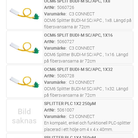
OCM6 SPLIT BUDI-M SC/APC, 1X8
Lägg i kundvagn
ST
ArtNr
5060726
Varumärke
C3 CONNECT
OCM6 Splitter BUDI-M SC/APC , 1x8. Längd på
fibersvansarna är 72cm
OCM6 SPLIT BUDI-M SC/APC, 1X16
Lägg i kundvagn
ST
ArtNr
5060727
Varumärke
C3 CONNECT
OCM6 Splitter BUDI-M SC/APC , 1x16. Längd
på fibersvansarna är 72cm
OCM6 SPLIT BUDI-M SC/APC, 1X32
Lägg i kundvagn
ST
ArtNr
5060728
Varumärke
C3 CONNECT
OCM6 Splitter BUDI-M SC/APC , 1x32. Längd
på fibersvansarna är 72cm
SPLITTER PLC 1X2 250µM
Lägg i kundvagn
ST
ArtNr
5061007
Varumärke
C3 CONNECT
En kompakt, enkel och funktionell PLC-splitter
placerad i ett hölje om 4 x 4 x 40mm.
Kapacitet 1x2 (en fiber in, två fiber ut) med
SPLITTER PLC 1X4 250µM