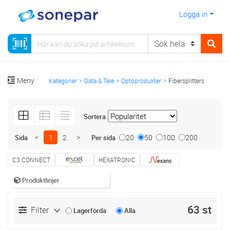
Logga in
Meny
Kategorier
Data & Tele
Optoprodukter
Fibersplitters
Sortera
<
1
2
>
20
50
100
200
Sida
Per sida
C3 CONNECT
HEXATRONIC
Produktlinjer
63 st
Filter
Lagerförda
Alla