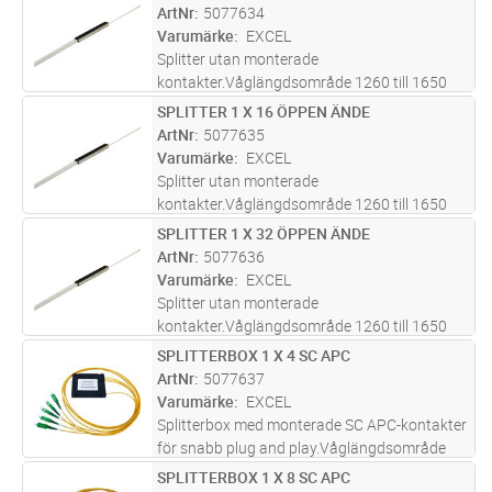
CORE. Ingår i Excels 25-åriga systemgaranti,
ArtNr
5077634
se separata villkor.
Varumärke
EXCEL
Splitter utan monterade
kontakter.Våglängdsområde 1260 till 1650
nm. Uppfyller GR-1209-CORC och GR-1221-
SPLITTER 1 X 16 ÖPPEN ÄNDE
Lägg i kundvagn
ST
CORE. Ingår i Excels 25-åriga systemgaranti,
ArtNr
5077635
se separata villkor.
Varumärke
EXCEL
Splitter utan monterade
kontakter.Våglängdsområde 1260 till 1650
nm. Uppfyller GR-1209-CORC och GR-1221-
SPLITTER 1 X 32 ÖPPEN ÄNDE
Lägg i kundvagn
ST
CORE. Ingår i Excels 25-åriga systemgaranti,
ArtNr
5077636
se separata villkor.
Varumärke
EXCEL
Splitter utan monterade
kontakter.Våglängdsområde 1260 till 1650
nm. Uppfyller GR-1209-CORC och GR-1221-
SPLITTERBOX 1 X 4 SC APC
Lägg i kundvagn
ST
CORE. Ingår i Excels 25-åriga systemgaranti,
ArtNr
5077637
se separata villkor.
Varumärke
EXCEL
Splitterbox med monterade SC APC-kontakter
för snabb plug and play.Våglängdsområde
1260 till 1650 nm. Uppfyller GR-1209-CORC
SPLITTERBOX 1 X 8 SC APC
Lägg i kundvagn
ST