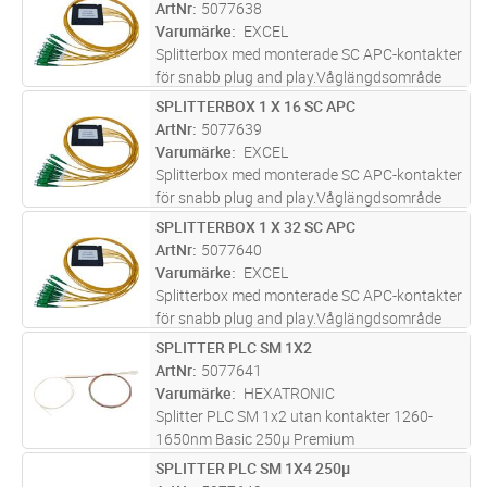
och GR-1221-CORE Ingår i Excels 25-åriga
ArtNr
5077638
systemgaranti, se separata villko
...läs mer
Varumärke
EXCEL
Splitterbox med monterade SC APC-kontakter
för snabb plug and play.Våglängdsområde
1260 till 1650 nm. Uppfyller GR-1209-CORC
SPLITTERBOX 1 X 16 SC APC
Lägg i kundvagn
ST
och GR-1221-CORE Ingår i Excels 25-åriga
ArtNr
5077639
systemgaranti, se separata villko
...läs mer
Varumärke
EXCEL
Splitterbox med monterade SC APC-kontakter
för snabb plug and play.Våglängdsområde
1260 till 1650 nm. Uppfyller GR-1209-CORC
SPLITTERBOX 1 X 32 SC APC
Lägg i kundvagn
ST
och GR-1221-CORE Ingår i Excels 25-åriga
ArtNr
5077640
systemgaranti, se separata villko
...läs mer
Varumärke
EXCEL
Splitterbox med monterade SC APC-kontakter
för snabb plug and play.Våglängdsområde
1260 till 1650 nm. Uppfyller GR-1209-CORC
SPLITTER PLC SM 1X2
Lägg i kundvagn
ST
och GR-1221-CORE Ingår i Excels 25-åriga
ArtNr
5077641
systemgaranti, se separata villko
...läs mer
Varumärke
HEXATRONIC
Splitter PLC SM 1x2 utan kontakter 1260-
1650nm Basic 250µ Premium
SPLITTER PLC SM 1X4 250µ
Lägg i kundvagn
ST