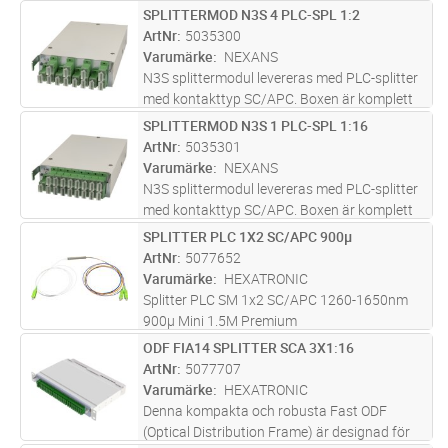
stativ eller skåp. ODF tillverkad i pulverlackad
SPLITTERMOD N3S 4 PLC-SPL 1:2
Lägg i kundvagn
ST
plåt med rostfri front. PLC-splitters av
ArtNr
5035300
Premium klass och kontakter med
...läs mer
Varumärke
NEXANS
N3S splittermodul levereras med PLC-splitter
med kontakttyp SC/APC. Boxen är komplett
med mellanstycken.
SPLITTERMOD N3S 1 PLC-SPL 1:16
Lägg i kundvagn
ST
ArtNr
5035301
Varumärke
NEXANS
N3S splittermodul levereras med PLC-splitter
med kontakttyp SC/APC. Boxen är komplett
med mellanstycken.
SPLITTER PLC 1X2 SC/APC 900µ
Lägg i kundvagn
ST
ArtNr
5077652
Varumärke
HEXATRONIC
Splitter PLC SM 1x2 SC/APC 1260-1650nm
900µ Mini 1.5M Premium
ODF FIA14 SPLITTER SCA 3X1:16
Lägg i kundvagn
ST
ArtNr
5077707
Varumärke
HEXATRONIC
Denna kompakta och robusta Fast ODF
(Optical Distribution Frame) är designad för