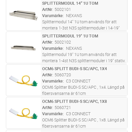
effektiv och flexibel fiberhantering i 14" stativ.
SPLITTERMODUL 14” 1U TOM
Lägg i kundvagn
ST
Enheten levereras förmonterad med tre
ArtNr
5002101
stycken SC/APC 1:16 splitters
...läs mer
Varumärke
NEXANS
Splittermodul 14" 1U tom används för att
montera 1-3st N3S splittermoduler i 14-19"
stativ.
SPLITTERMODUL 19" 1U TOM
Lägg i kundvagn
ST
ArtNr
5002102
Varumärke
NEXANS
Splittermodul 19" 1U tom används för att
montera 1-4st N3S splittermoduler i 19" stativ.
OCM6 SPLITT BUDI-S SC/APC, 1X4
Lägg i kundvagn
ST
ArtNr
5060720
Varumärke
C3 CONNECT
OCM6 Splitter BUDI-S SC/APC , 1x4. Längd på
fibersvansarna är 61cm
OCM6 SPLITT BUDI-S SC/APC, 1X8
Lägg i kundvagn
ST
ArtNr
5060721
Varumärke
C3 CONNECT
OCM6 Splitter BUDI-S SC/APC , 1x8. Längd på
fibersvansarna är 61cm