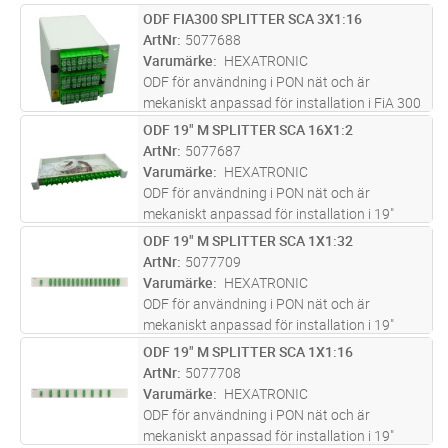
ODF FIA300 SPLITTER SCA 3X1:16
Lägg i kundvagn
ST
ArtNr
5077688
Varumärke
HEXATRONIC
ODF för användning i PON nät och är
mekaniskt anpassad för installation i FiA 300
stativ eller N3S systemet. ODF tillverkad i
ODF 19" M SPLITTER SCA 16X1:2
Lägg i kundvagn
ST
pulverlackad plåt med rostfri front. PLC-
ArtNr
5077687
splitters av Premium klass och k
...läs mer
Varumärke
HEXATRONIC
ODF för användning i PON nät och är
mekaniskt anpassad för installation i 19"
stativ eller skåp. ODF tillverkad i pulverlackad
ODF 19" M SPLITTER SCA 1X1:32
Lägg i kundvagn
ST
plåt med rostfri front. PLC-splitters av
ArtNr
5077709
Premium klass och kontakter med
...läs mer
Varumärke
HEXATRONIC
ODF för användning i PON nät och är
mekaniskt anpassad för installation i 19"
stativ eller skåp. ODF tillverkad i pulverlackad
ODF 19" M SPLITTER SCA 1X1:16
Lägg i kundvagn
ST
plåt med rostfri front. PLC-splitters av
ArtNr
5077708
Premium klass och kontakter med
...läs mer
Varumärke
HEXATRONIC
ODF för användning i PON nät och är
mekaniskt anpassad för installation i 19"