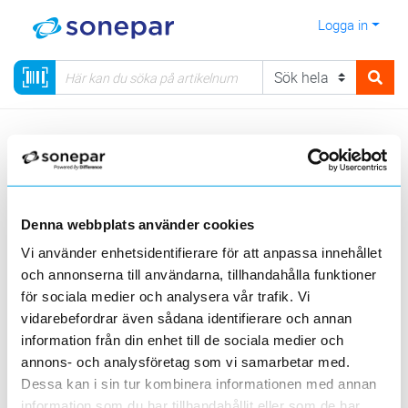
Logga in
Meny
Kategorier
Verktyg, PPE & Förnödenheter
16 - Pennor och Mätverktyg
Riktsnöre
Denna webbplats använder cookies
Sortera
Vi använder enhetsidentifierare för att anpassa innehållet
och annonserna till användarna, tillhandahålla funktioner
<
1
>
20
50
100
200
Sida
Per sida
för sociala medier och analysera vår trafik. Vi
SMC
vidarebefordrar även sådana identifierare och annan
information från din enhet till de sociala medier och
annons- och analysföretag som vi samarbetar med.
1 st
Filter
Lagerförda
Alla
Dessa kan i sin tur kombinera informationen med annan
information som du har tillhandahållit eller som de har