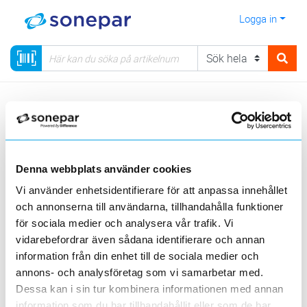
Logga in
Meny
Kategorier
Data & Tele
Optoprodukter
Patchkabel
Multimode
Denna webbplats använder cookies
Visa produkter från alla underliggande kategorier
Vi använder enhetsidentifierare för att anpassa innehållet
och annonserna till användarna, tillhandahålla funktioner
för sociala medier och analysera vår trafik. Vi
vidarebefordrar även sådana identifierare och annan
information från din enhet till de sociala medier och
annons- och analysföretag som vi samarbetar med.
OM1
OM3
OM4
Dessa kan i sin tur kombinera informationen med annan
information som du har tillhandahållit eller som de har