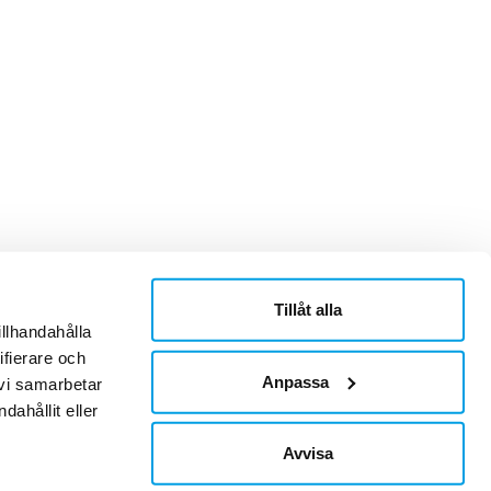
Tillåt alla
ner
Om Sonepar
illhandahålla
or
Historik
ifierare och
Kontaktblad
Ledningsgrupp
Anpassa
 vi samarbetar
Hållbarhet
ahållit eller
Jobb & Karriär
Leverantör
Avvisa