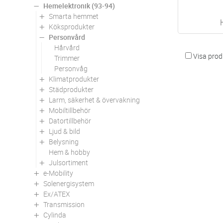
Hemelektronik (93-94)
Smarta hemmet
Köksprodukter
Personvård
Hårvård
Visa produ
Trimmer
Personvåg
Klimatprodukter
Städprodukter
Larm, säkerhet & övervakning
Mobiltillbehör
Datortillbehör
Ljud & bild
Belysning
Hem & hobby
Julsortiment
e-Mobility
Solenergisystem
Ex/ATEX
Transmission
Cylinda