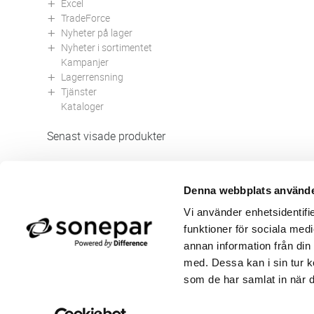
Excel
TradeForce
Nyheter på lager
Nyheter i sortimentet
Kampanjer
Lagerrensning
Tjänster
Kataloger
Senast visade produkter
Denna webbplats använde
Butik/Kontakt
Om 
Vi använder enhetsidentifie
Felanmälan
Använ
funktioner för sociala medi
Returer
Integ
Beställa PDF fakturor
Öppe
annan information från din
Medgivande kontokort/direktbetalning
Ny k
med. Dessa kan i sin tur k
Frågor & Svar
Våra
som de har samlat in när d