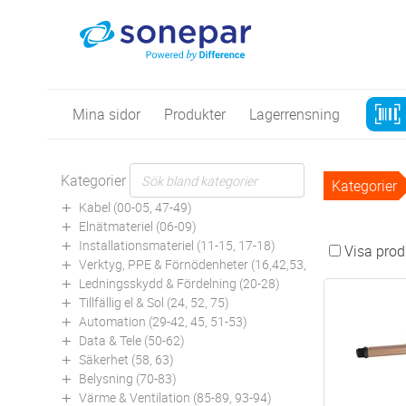
Mina sidor
Produkter
Lagerrensning
Kategorier
Kategorier
Kabel (00-05, 47-49)
Elnätmateriel (06-09)
Installationsmateriel (11-15, 17-18)
Visa produ
Verktyg, PPE & Förnödenheter (16,42,53,94)
Ledningsskydd & Fördelning (20-28)
Tillfällig el & Sol (24, 52, 75)
Automation (29-42, 45, 51-53)
Data & Tele (50-62)
Säkerhet (58, 63)
Belysning (70-83)
Värme & Ventilation (85-89, 93-94)