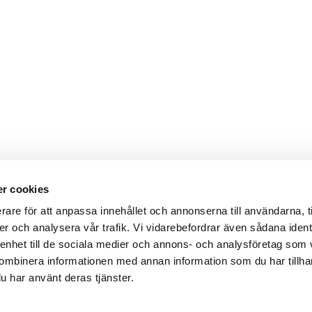
r cookies
Webbshop
Digitala kataloger/ publikatio
rare för att anpassa innehållet och annonserna till användarna, t
darvillkor
Leverans- och betalningsvillk
er och analysera vår trafik. Vi vidarebefordrar även sådana ident
ritetspolicy
Elektronisk kommunikation
ttider
Produktväljare
 enhet till de sociala medier och annons- och analysföretag som
und/användare
ombinera informationen med annan information som du har tillhand
 varumärken
u har använt deras tjänster.