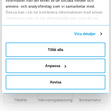
information från din enhet till de sociala medier och
annons- och analysföretag som vi samarbetar med.
Dessa kan i sin tur kombinera informationen med annan
information som du har tillhandahållit eller som de har
Pendelarmatur
Tak & vägg
Ledstrip
samlat in när du har använt deras tjänster.
Visa detaljer
Tillåt alla
Badrum & Bastu
Underskåpsbelysning
Kontorsbelysning
Anpassa
Avvisa
Tillbehör
Hänvisningsbelysning
Bordsarmatur