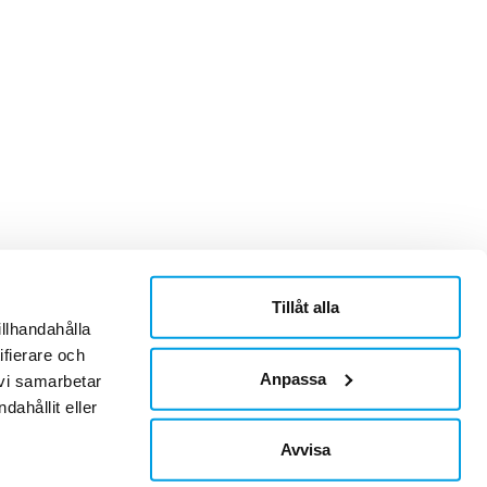
Tillåt alla
ner
Om Sonepar
illhandahålla
or
Historik
ifierare och
Kontaktblad
Ledningsgrupp
Anpassa
 vi samarbetar
Hållbarhet
ahållit eller
Jobb & Karriär
Leverantör
Avvisa