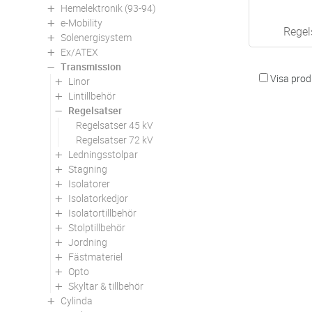
Hemelektronik (93-94)
e-Mobility
Regel
Solenergisystem
Ex/ATEX
Transmission
Visa produ
Linor
Lintillbehör
Regelsatser
Regelsatser 45 kV
Regelsatser 72 kV
Ledningsstolpar
Stagning
Isolatorer
Isolatorkedjor
Isolatortillbehör
Stolptillbehör
Jordning
Fästmateriel
Opto
Skyltar & tillbehör
Cylinda