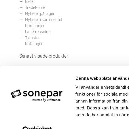
Excel
TradeForce
Nyheter på lager
Nyheter i sortimentet
Kampanjer
Lagerrensning
Tjänster
Kataloger
Senast visade produkter
Denna webbplats använde
Butik/Kontakt
Om 
Vi använder enhetsidentifie
Felanmälan
Använ
funktioner för sociala medi
Returer
Integ
Beställa PDF fakturor
Öppe
annan information från din
Medgivande kontokort/direktbetalning
Ny k
med. Dessa kan i sin tur k
Frågor & Svar
Våra
som de har samlat in när d