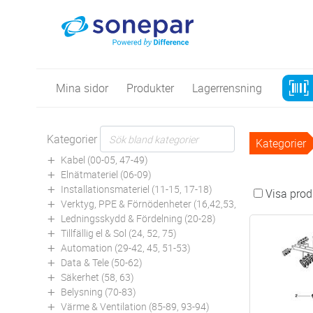
Mina sidor
Produkter
Lagerrensning
Kategorier
Kategorier
Kabel (00-05, 47-49)
Elnätmateriel (06-09)
Installationsmateriel (11-15, 17-18)
Visa produ
Verktyg, PPE & Förnödenheter (16,42,53,94)
Ledningsskydd & Fördelning (20-28)
Tillfällig el & Sol (24, 52, 75)
Automation (29-42, 45, 51-53)
Data & Tele (50-62)
Säkerhet (58, 63)
Belysning (70-83)
Värme & Ventilation (85-89, 93-94)