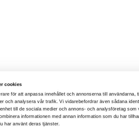
r cookies
Webbshop
Digitala kataloger/ publikatio
rare för att anpassa innehållet och annonserna till användarna, t
darvillkor
Leverans- och betalningsvillk
er och analysera vår trafik. Vi vidarebefordrar även sådana ident
ritetspolicy
Elektronisk kommunikation
ttider
Produktväljare
 enhet till de sociala medier och annons- och analysföretag som
und/användare
ombinera informationen med annan information som du har tillhand
 varumärken
u har använt deras tjänster.