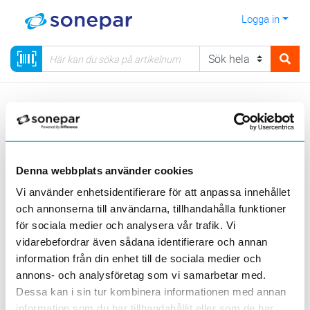
Logga in
Meny
Kategorier
Data & Tele
Strömförsörjning
Hushållsbatterier
Visa produkter från alla underliggande kategorier
Denna webbplats använder cookies
Vi använder enhetsidentifierare för att anpassa innehållet
och annonserna till användarna, tillhandahålla funktioner
för sociala medier och analysera vår trafik. Vi
vidarebefordrar även sådana identifierare och annan
Icke laddbara
Laddbara
information från din enhet till de sociala medier och
batterier
batterier
annons- och analysföretag som vi samarbetar med.
Dessa kan i sin tur kombinera informationen med annan
Visa produkter från alla underliggande kategorier
information som du har tillhandahållit eller som de har