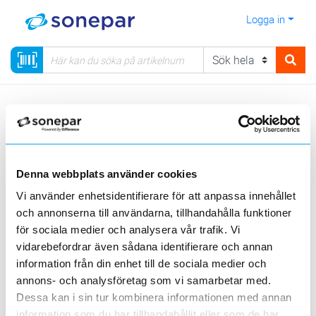
Logga in
Meny
Kategorier
Automation
37 - Tryckknappar
Linnödstopp
Visa produkter från alla underliggande kategorier
Denna webbplats använder cookies
Vi använder enhetsidentifierare för att anpassa innehållet
och annonserna till användarna, tillhandahålla funktioner
för sociala medier och analysera vår trafik. Vi
vidarebefordrar även sådana identifierare och annan
Tillbehör
information från din enhet till de sociala medier och
Linnödstopp
linnödstopp
annons- och analysföretag som vi samarbetar med.
Dessa kan i sin tur kombinera informationen med annan
Visa produkter från alla underliggande kategorier
information som du har tillhandahållit eller som de har