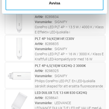
Avvisa
E LED-kompaktlysrör för uppgradering av
befintliga armaturer inom allmänbelysning.
PLT 4P 13.5(32)W HF/230V
Lägg i kundvagn
ST
Med en effektförbrukning på 13.5 W och
ArtNr
8289834
färgtemperatur på 3000 K uppfyl
...läs mer
Varumärke
SIGNIFY
CorePro LED PLT 4P – 13.5 W / 4000 K / Klass
E Effektiv LED-ljuskälla i
kompaktlysrörsdesign, idealisk för
PLT 4P 16(42)W HF/230V
Lägg i kundvagn
ST
allmänbelysning. Med 13.5 W
ArtNr
8289835
effektförbrukning och 4000 K färgtemperatur
Varumärke
SIGNIFY
erbjuder den energi
...läs mer
CorePro LED PLT 4P – 16 W / 3000 K / Klass E
Kraftfull LED-kompaktlysrör med 16 W
effektförbrukning och varmvit färgtemperatur
PLT 4P 6,5(18)W GX24Q-2 3000K
Lägg i kundvagn
ST
på 3000 K. Uppfyller belysningskrav inom
ArtNr
8298325
allmänbelysning, är enkel att
...läs mer
Varumärke
SIGNIFY
Philips CorePro LED PLT. En LED-ljuskälla
särskilt skapad för att ersätta fluorescerande
belysning i downlights samt andra armaturer
LED DULUX T/E 13 6W 830 GX24Q
Lägg i kundvagn
ST
dikt vägg och -tak, och följer RoHS-direktivet.
ArtNr
8298641
Passar i existeran
...läs mer
Varumärke
LEDVANCE
LEDVANCE DULUX T/E LED HF VALUE med 4-