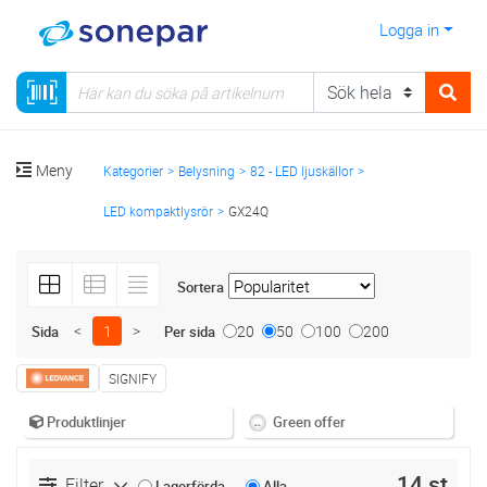
Logga in
Meny
Kategorier
Belysning
82 - LED ljuskällor
LED kompaktlysrör
GX24Q
Sortera
<
1
>
20
50
100
200
Sida
Per sida
SIGNIFY
Produktlinjer
Green offer
14 st
Filter
Lagerförda
Alla