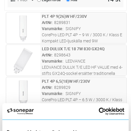
PLT 4P 9(26)W HF/230V
Lägg i kundvagn
ST
ArtNr
8289831
Varumärke
SIGNIFY
CorePro LED PLT 4P – 9 W / 3000 K / Klass E
Kompakt LED-ljuskälla med 9W
effektförbrukning och neutralvit
LED DULUX T/E 18 7W 830 GX24Q
Lägg i kundvagn
ST
färgtemperatur (3000 K). Med ett ljusflöde på
ArtNr
8298643
110 lm/W uppfyller den belysningskrav
Varumärke
LEDVANCE
samtidig
...läs mer
LEDVANCE DULUX T/E LED HF VALUE med 4-
stifts GX24Q-sockel ersätter traditionella
kompaktlysrör för drift med elektroniska
PLT 4P 6,5(18)W HF/230V
Lägg i kundvagn
ST
drivdon eller nätspänning. För drift med
ArtNr
8289829
elektroniskt drivdon se kompatibilit
...läs mer
Varumärke
SIGNIFY
CorePro LED PLT 4P – 6.5 W / 3000 K / Klass
E Effektivt LED-kompaktlysrör för
uppgradering av befintliga armaturer inom
LED DULUX T/E 42 20W 830 GX24Q
Lägg i kundvagn
ST
allmänbelysning. Med 6.5 W
ArtNr
8298649
effektförbrukning, varmvit färgtemperatur
Varumärke
LEDVANCE
(3000 K)
...läs mer