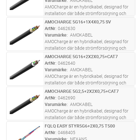
Varumärke
AMOKABEL
AMOCharge är en hybridkabel, designad för
installation där både strömförsörjning och
kontroll behövs. Kabeln uppfyller kraven för
AMOCHARGE 5G16+1X4X0,75 SV
Lägg i kundvagn
M
flera typer av kommunikation som används i
ArtNr
0462630
EV-laddningsstationer, ink
...läs mer
Varumärke
AMOKABEL
AMOCharge är en hybridkabel, designad för
installation där både strömförsörjning och
kontroll behövs. Kabeln uppfyller kraven för
AMOCHARGE 5G16+2X2X0,75+CAT7
Lägg i kundvagn
M
flera typer av kommunikation som används i
ArtNr
0462640
EV-laddningsstationer, ink
...läs mer
Varumärke
AMOKABEL
AMOCharge är en hybridkabel, designad för
installation där både strömförsörjning och
kontroll behövs. Kabeln uppfyller kraven för
AMOCHARGE 5G2,5+2X2X0,75+CAT7
Lägg i kundvagn
M
flera typer av kommunikation som används i
ArtNr
0462690
EV-laddningsstationer, ink
...läs mer
Varumärke
AMOKABEL
AMOCharge är en hybridkabel, designad för
installation där både strömförsörjning och
kontroll behövs. Kabeln uppfyller kraven för
FQLQ EASY STYR5G6+2X0,75 T500
Lägg i kundvagn
M
flera typer av kommunikation som används i
ArtNr
0468405
EV-laddningsstationer, ink
...läs mer
Varumärke
NEXANS