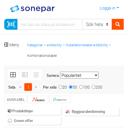
Logga in
Meny
Kategorier
e-Mobility
Installationskabel e-Mobility
Kombinationskabel
Sortera
<
1
>
20
50
100
200
Sida
Per sida
AMOKABEL
Produktlinjer
Byggvarubedömning
Green offer