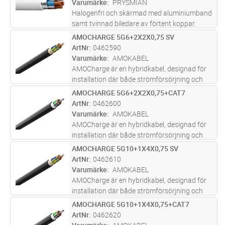
Varumärke
PRYSMIAN
Halogenfri och skärmad med aluminiumband
samt tvinnad biledare av förtent koppar.
Styrparet är tvinnat individuellt skärmat med
AMOCHARGE 5G6+2X2X0,75 SV
Lägg i kundvagn
M
aluminumband samt biledare. För fast
ArtNr
0462590
förläggning inom- och utomhus, i r
...läs mer
Varumärke
AMOKABEL
AMOCharge är en hybridkabel, designad för
installation där både strömförsörjning och
kontroll behövs. Kabeln uppfyller kraven för
AMOCHARGE 5G6+2X2X0,75+CAT7
Lägg i kundvagn
M
flera typer av kommunikation som används i
ArtNr
0462600
EV-laddningsstationer, ink
...läs mer
Varumärke
AMOKABEL
AMOCharge är en hybridkabel, designad för
installation där både strömförsörjning och
kontroll behövs. Kabeln uppfyller kraven för
AMOCHARGE 5G10+1X4X0,75 SV
Lägg i kundvagn
M
flera typer av kommunikation som används i
ArtNr
0462610
EV-laddningsstationer, ink
...läs mer
Varumärke
AMOKABEL
AMOCharge är en hybridkabel, designad för
installation där både strömförsörjning och
kontroll behövs. Kabeln uppfyller kraven för
AMOCHARGE 5G10+1X4X0,75+CAT7
Lägg i kundvagn
M
flera typer av kommunikation som används i
ArtNr
0462620
EV-laddningsstationer, ink
...läs mer