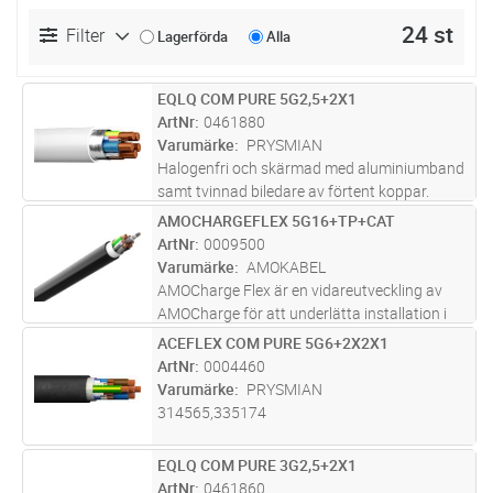
24 st
Filter
Lagerförda
Alla
EQLQ COM PURE 5G2,5+2X1
Lägg i kundvagn
M
ArtNr
0461880
Varumärke
PRYSMIAN
Halogenfri och skärmad med aluminiumband
samt tvinnad biledare av förtent koppar.
Styrparet är tvinnat individuellt skärmat med
AMOCHARGEFLEX 5G16+TP+CAT
Lägg i kundvagn
M
aluminumband samt biledare. För fast
ArtNr
0009500
förläggning inom- och utomhus, i r
...läs mer
Varumärke
AMOKABEL
AMOCharge Flex är en vidareutveckling av
AMOCharge för att underlätta installation i
trånga utrymmen. Med mångtrådig klass 5
ACEFLEX COM PURE 5G6+2X2X1
Lägg i kundvagn
M
kopparledare är AMOCharge Flex en flexibel
ArtNr
0004460
hybridkabel, designad för insta
...läs mer
Varumärke
PRYSMIAN
314565,335174
EQLQ COM PURE 3G2,5+2X1
Lägg i kundvagn
M
ArtNr
0461860