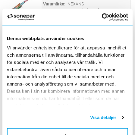
förläggning inom- och utomhus, i r
...läs mer
Varumärke
NEXANS
FQLQ Easy styr är en halogenfri, HFFR-
isolerad, aluminiumbandad, HFFR-mantlad
installationskabel med runda fåtrådiga ledare
ACEFLEX COM PURE 5G6+2X2X1
Lägg i kundvagn
M
av koppar. Kabeln har dessutom ett styrpar
ArtNr
0004465
av koppar.
Varumärke
PRYSMIAN
Denna webbplats använder cookies
314565,335174
Vi använder enhetsidentifierare för att anpassa innehållet
och annonserna till användarna, tillhandahålla funktioner
ACEFLEX COM PURE 5G16+2X2X1
Lägg i kundvagn
M
för sociala medier och analysera vår trafik. Vi
ArtNr
0004480
vidarebefordrar även sådana identifierare och annan
Varumärke
PRYSMIAN
information från din enhet till de sociala medier och
Halogenfri, flexibel hybridkabel för både
kraftmatning och styrfunktion. Lämplig för
annons- och analysföretag som vi samarbetar med.
elbilsladd. Styrparet är individuellt tvinnat och
Dessa kan i sin tur kombinera informationen med annan
ACEFLEX COM PURE 5G16+2X2X1
Lägg i kundvagn
M
skärmat med aluminiumband samt tvinnad
ArtNr
0004485
information som du har tillhandahållit eller som de har
biledare av förtent koppa
...läs mer
Varumärke
PRYSMIAN
samlat in när du har använt deras tjänster.
314565,335174
Visa detaljer
MXQ EASY 5G10+4X0,75 1KV
Lägg i kundvagn
M
ArtNr
0006580