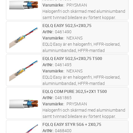
Varumärke
PRYSMIAN
Halogenfri och skärmad med aluminiumband
samt tvinnad biledare av förtent koppar.
Styrparet är tvinnat individuellt skärmat med
EQLQ EASY 5G2,5+2X0,75
Lägg i kundvagn
M
aluminumband samt biledare. För fast
ArtNr
0461490
förläggning inom- och utomhus, i r
...läs mer
Varumärke
NEXANS
EQLQ Easy är en halogenfri, HFFR-isolerad,
aluminiumbandad, HFFR-mantlad
installationskabel med runda, solida ledare av
EQLQ EASY 5G2,5+2X0,75 T500
Lägg i kundvagn
M
koppar. Ingen talk används i kabeln. Kabeln
ArtNr
0461495
har biledare av tvinnade förtenta k
...läs mer
Varumärke
NEXANS
EQLQ Easy är en halogenfri, HFFR-isolerad,
aluminiumbandad, HFFR-mantlad
installationskabel med runda, solida ledare av
EQLQ COM PURE 3G2,5+2X1 T500
Lägg i kundvagn
M
koppar. Ingen talk används i kabeln. Kabeln
ArtNr
0461865
har biledare av tvinnade förtenta k
...läs mer
Varumärke
PRYSMIAN
Halogenfri och skärmad med aluminiumband
samt tvinnad biledare av förtent koppar.
Styrparet är tvinnat individuellt skärmat med
FQLQ EASY STYR 5G6 + 2X0,75
Lägg i kundvagn
M
aluminumband samt biledare. För fast
ArtNr
0468400