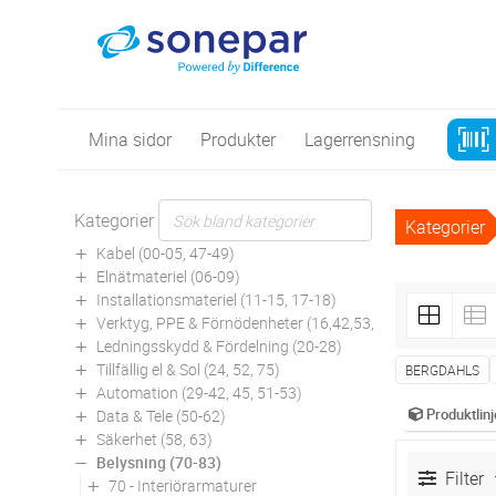
Mina sidor
Produkter
Lagerrensning
Kategorier
Kategorier
Kabel (00-05, 47-49)
Elnätmateriel (06-09)
Installationsmateriel (11-15, 17-18)
Verktyg, PPE & Förnödenheter (16,42,53,94)
Ledningsskydd & Fördelning (20-28)
Tillfällig el & Sol (24, 52, 75)
BERGDAHLS
Automation (29-42, 45, 51-53)
Produktlinj
Data & Tele (50-62)
Säkerhet (58, 63)
Belysning (70-83)
Filter
70 - Interiörarmaturer