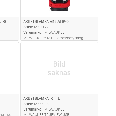
L-0
ARBETSLAMPA M12 ALIP-0
ArtNr
MI07172
Varumärke
MILWAUKEE
MILWAUKEE® M12™ arbetsbelysning.
-teknik.
TRUEVIEW™ högupplöst belysning med upp
dvagn
Lägg i kundvagn
Antal
ST
till 1200 lumen. Utrustad med tre ljuslägen
lumen i
för anpassning av ljusstyrka och drifttid.
IP54. Lampan har 300° horisontell och
roende
18
...läs mer
ARBETSLAMPA IR FFL
ArtNr
MI99998
Varumärke
MILWAUKEE
ng med
MILWAUKEE TRUEVIEW USB-