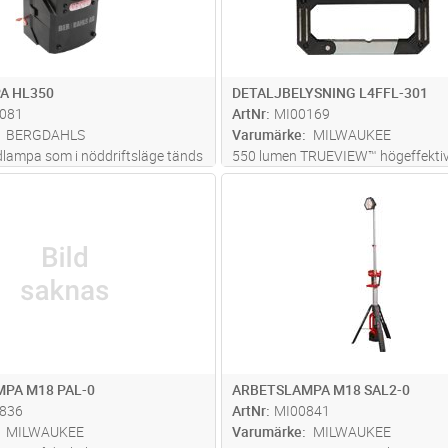
A HL350
DETALJBELYSNING L4FFL-301
081
ArtNr
MI00169
BERGDAHLS
Varumärke
MILWAUKEE
lampa som i nöddriftsläge tänds
550 lumen TRUEVIEW™ högeffekti
gsbortfall och visar vägen. Kan
belysning med jämnt ljus, optimera
Lägg i kundvagn
Lägg i kun
ST
Antal
ST
as för att påvisa
färgåtergivning. Dubbla magneter 
rtfall exempelvis med
integrerad karbinkrok. Kompakt st
n för en maskin eller kyl. Orange
får plats i fickan. IP54-klassad med
mer
skydd
...läs mer
PA M18 PAL-0
ARBETSLAMPA M18 SAL2-0
836
ArtNr
MI00841
MILWAUKEE
Varumärke
MILWAUKEE