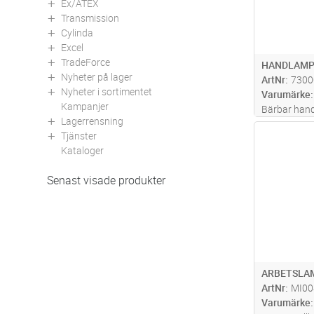
Ex/ATEX
Transmission
Cylinda
Excel
TradeForce
HANDLAMP
Nyheter på lager
ArtNr
7300
Nyheter i sortimentet
Varumärke
Kampanjer
Bärbar hand
Lagerrensning
vid spännin
Antal
Tjänster
även använd
Kataloger
spänningsbo
blinkfunktio
Senast visade produkter
färgf
...läs 
ARBETSLAM
ArtNr
MI00
Varumärke