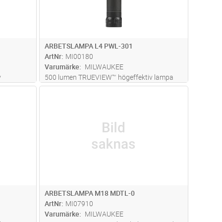
ARBETSLAMPA L4 PWL-301
ArtNr
MI00180
Varumärke
MILWAUKEE
v
500 lumen TRUEVIEW™ högeffektiv lampa
d för god
med jämt ljus optimerad för god
dvagn
Lägg i kundvagn
Antal
ST
och
färgåtergivning. Välj mellan strålkastare och
orlek som
detaljbelysning, upp till 10 timmars drifttid.
Huvudet kan vinklas i upp till 45°.
...läs mer
ARBETSLAMPA M18 MDTL-0
ArtNr
MI07910
Varumärke
MILWAUKEE