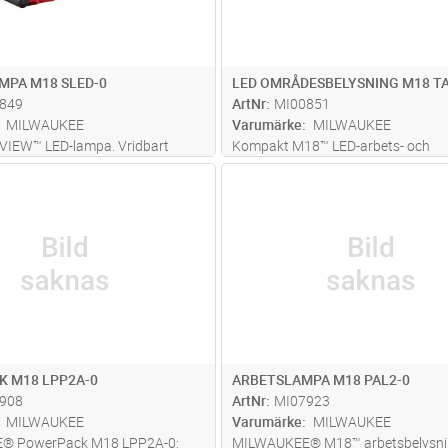
MPA M18 SLED-0
LED OMRÅDESBELYSNING M18 TA
849
ArtNr
MI00851
MILWAUKEE
Varumärke
MILWAUKEE
IEW™ LED-lampa. Vridbart
Kompakt M18™ LED-arbets- och
 250 lumen med upp till 650 m
områdesbelysning med TRUEVIEW™
Lägg i kundvagn
Lägg i kun
ST
Antal
ST
4 ljusnivåer: Punktbelysning,
Levererar 2 200 lumen i
unkt/strålkastar, strobe som ger
områdesbelysningsläge och 1 000 
ligheter belysa arbetspl
...läs mer
strålkastarläge. Ger 360° av
områdeesbelysning, medan en obe
...läs mer
 M18 LPP2A-0
ARBETSLAMPA M18 PAL2-0
908
ArtNr
MI07923
MILWAUKEE
Varumärke
MILWAUKEE
® PowerPack M18 LPP2A-0:
MILWAUKEE® M18™ arbetsbelysni