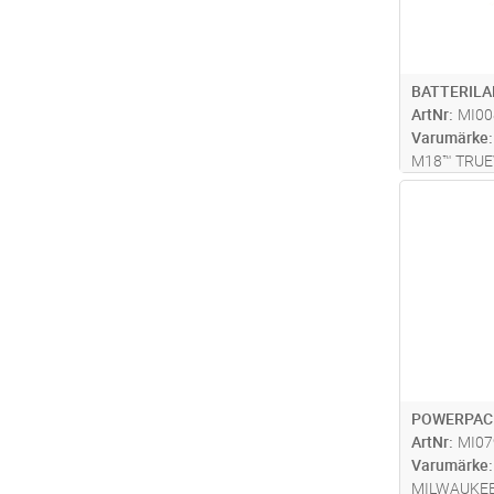
BATTERILA
ArtNr
MI00
Varumärke
M18™ TRUEV
huvud ger 1
Antal
ljusstråle. 
stålkasta, p
flera valmöj
POWERPACK
ArtNr
MI07
Varumärke
MILWAUKEE