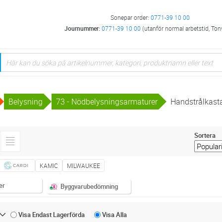
Sonepar order:
0771-39 10 00
Journummer:
0771-39 10 00
(utanför normal arbetstid, Ton
Belysning
73 - Nödbelysningsarmaturer
Handstrålkast
Sortera
KAMIC
MILWAUKEE
er
Byggvarubedömning
Visa Endast
Lagerförda
Visa
Alla