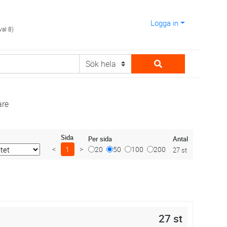
Logga in
val 8)
are
Sida
Antal
Per sida
<
1
>
20
50
100
200
27 st
27 st