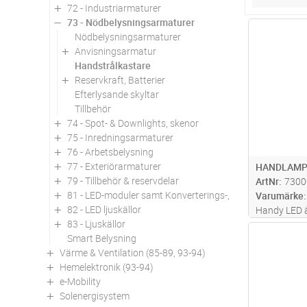
72 - Industriarmaturer
73 - Nödbelysningsarmaturer
Antal
Nödbelysningsarmaturer
Anvisningsarmatur
Handstrålkastare
Reservkraft, Batterier
Efterlysande skyltar
Tillbehör
74 - Spot- & Downlights, skenor
75 - Inredningsarmaturer
76 - Arbetsbelysning
77 - Exteriörarmaturer
HANDLAMPA
79 - Tillbehör & reservdelar
ArtNr
7300
81 - LED-moduler samt Konverterings-, utbytes- och om
Varumärke
82 - LED ljuskällor
Handy LED ä
83 - Ljuskällor
med högeffe
Antal
Smart Belysning
funktionsläg
Värme & Ventilation (85-89, 93-94)
blinkläge, 1
Hemelektronik (93-94)
ljusflöde s
e-Mobility
Solenergisystem