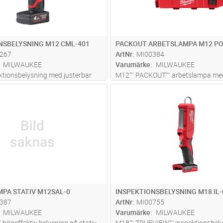
NSBELYSNING M12 CML-401
PACKOUT ARBETSLAMPA M12 PO
267
ArtNr
MI00384
MILWAUKEE
Varumärke
MILWAUKEE
tionsbelysning med justerbar
M12™ PACKOUT™ arbetslampa me
tur med upp till 1000 lumen. 98+
lumen TRUEVIEW™ högkvalitativt lj
Lägg i kundvagn
Lägg i kun
ST
Antal
ST
ingstal för att precist och
lägen för att hantera styrka och dri
ntifiera färgsättning. 3 lägen för
horisontell- och 180° vertikal juster
 ljusstyrka och
...läs mer
Förvaring för småprylar. Kompatib
mer
PA STATIV M12SAL-0
INSPEKTIONSBELYSNING M18 IL-
387
ArtNr
MI00755
MILWAUKEE
Varumärke
MILWAUKEE
ögeffektiv belysning på stativ.
M18™ TRUEVIEW™ inspektionsbely