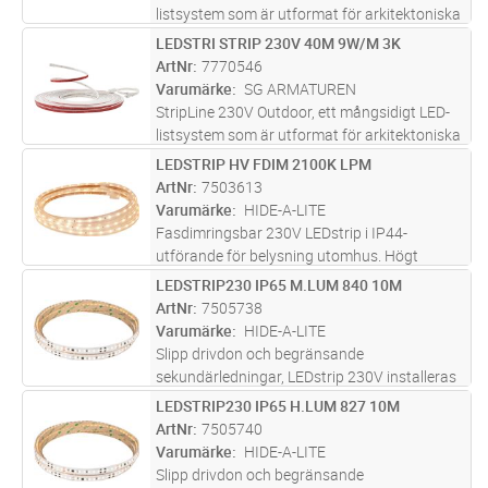
listsystem som är utformat för arkitektoniska
ljuseffekter på tak och fasader, funktionell
LEDSTRI STRIP 230V 40M 9W/M 3K
Lägg i kundvagn
ST
belysning i parkeringsgarage, under
ArtNr
7770546
trappräcken eller dekorativ t
...läs mer
Varumärke
SG ARMATUREN
StripLine 230V Outdoor, ett mångsidigt LED-
listsystem som är utformat för arkitektoniska
ljuseffekter på tak och fasader, funktionell
LEDSTRIP HV FDIM 2100K LPM
Lägg i kundvagn
M
belysning i parkeringsgarage, under
ArtNr
7503613
trappräcken eller dekorativ t
...läs mer
Varumärke
HIDE-A-LITE
Fasdimringsbar 230V LEDstrip i IP44-
utförande för belysning utomhus. Högt
ljusflöde och mycket god färgåtergivning,
LEDSTRIP230 IP65 M.LUM 840 10M
Lägg i kundvagn
ST
RA>90, två färgtemperaturer, 2100K och
ArtNr
7505738
3000K. För effektfull och dold belysning
Varumärke
HIDE-A-LITE
t.e
...läs mer
Slipp drivdon och begränsande
sekundärledningar, LEDstrip 230V installeras
och ansluts direkt till 230V, med
LEDSTRIP230 IP65 H.LUM 827 10M
Lägg i kundvagn
ST
kapningsintervall på endast 10 cm. LEDstrip
ArtNr
7505740
230V skapar en jämn ljuslinje utan avbrott
Varumärke
HIDE-A-LITE
och
...läs mer
Slipp drivdon och begränsande