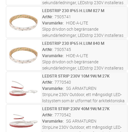
sekundärledningar, LEDstrip 230V installeras
och ansluts direkt till 230V, med
LEDSTRIP 230 IP65 H.LUM 827 M
Lägg i kundvagn
M
kapningsintervall på endast 10 cm. LEDstrip
ArtNr
7505741
230V skapar en jämn ljuslinje utan avbrott
Varumärke
HIDE-A-LITE
och
...läs mer
Slipp drivdon och begränsande
sekundärledningar, LEDstrip 230V installeras
och ansluts direkt till 230V, med
LEDSTRIP 230 IP65 H.LUM 840 M
Lägg i kundvagn
M
kapningsintervall på endast 10 cm. LEDstrip
ArtNr
7505745
230V skapar en jämn ljuslinje utan avbrott
Varumärke
HIDE-A-LITE
och
...läs mer
Slipp drivdon och begränsande
sekundärledningar, LEDstrip 230V installeras
och ansluts direkt till 230V, med
LEDSTR STRIP 230V 10M 9W/M 27K
Lägg i kundvagn
ST
kapningsintervall på endast 10 cm. LEDstrip
ArtNr
7770540
230V skapar en jämn ljuslinje utan avbrott
Varumärke
SG ARMATUREN
och
...läs mer
StripLine 230V Outdoor, ett mångsidigt LED-
listsystem som är utformat för arkitektoniska
ljuseffekter på tak och fasader, funktionell
LEDSTR STRIP 230V 40M 9W/M 27K
Lägg i kundvagn
ST
belysning i parkeringsgarage, under
ArtNr
7770542
trappräcken eller dekorativ t
...läs mer
Varumärke
SG ARMATUREN
StripLine 230V Outdoor, ett mångsidigt LED-