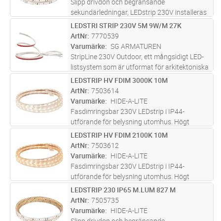
Slipp drivdon och begränsande
sekundärledningar, LEDstrip 230V installeras
och ansluts direkt till 230V, med
LEDSTRI STRIP 230V 5M 9W/M 27K
Lägg i kundvagn
ST
kapningsintervall på endast 10 cm. LEDstrip
ArtNr
7770539
230V skapar en jämn ljuslinje utan avbrott
Varumärke
SG ARMATUREN
och
...läs mer
StripLine 230V Outdoor, ett mångsidigt LED-
listsystem som är utformat för arkitektoniska
ljuseffekter på tak och fasader, funktionell
LEDSTRIP HV FDIM 3000K 10M
Lägg i kundvagn
ST
belysning i parkeringsgarage, under
ArtNr
7503614
trappräcken eller dekorativ t
...läs mer
Varumärke
HIDE-A-LITE
Fasdimringsbar 230V LEDstrip i IP44-
utförande för belysning utomhus. Högt
ljusflöde och mycket god färgåtergivning,
LEDSTRIP HV FDIM 2100K 10M
Lägg i kundvagn
ST
RA>90, två färgtemperaturer, 2100K och
ArtNr
7503612
3000K. För effektfull och dold belysning
Varumärke
HIDE-A-LITE
t.e
...läs mer
Fasdimringsbar 230V LEDstrip i IP44-
utförande för belysning utomhus. Högt
ljusflöde och mycket god färgåtergivning,
LEDSTRIP 230 IP65 M.LUM 827 M
Lägg i kundvagn
M
RA>90, två färgtemperaturer, 2100K och
ArtNr
7505735
3000K. För effektfull och dold belysning
Varumärke
HIDE-A-LITE
t.e
...läs mer
Slipp drivdon och begränsande