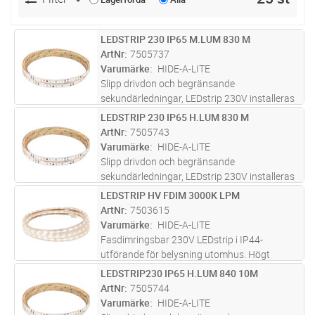
LEDSTRIP 230 IP65 M.LUM 830 M
Lägg i kundvagn
M
ArtNr
7505737
Varumärke
HIDE-A-LITE
Slipp drivdon och begränsande
sekundärledningar, LEDstrip 230V installeras
och ansluts direkt till 230V, med
LEDSTRIP 230 IP65 H.LUM 830 M
Lägg i kundvagn
M
kapningsintervall på endast 10 cm. LEDstrip
ArtNr
7505743
230V skapar en jämn ljuslinje utan avbrott
Varumärke
HIDE-A-LITE
och
...läs mer
Slipp drivdon och begränsande
sekundärledningar, LEDstrip 230V installeras
och ansluts direkt till 230V, med
LEDSTRIP HV FDIM 3000K LPM
Lägg i kundvagn
M
kapningsintervall på endast 10 cm. LEDstrip
ArtNr
7503615
230V skapar en jämn ljuslinje utan avbrott
Varumärke
HIDE-A-LITE
och
...läs mer
Fasdimringsbar 230V LEDstrip i IP44-
utförande för belysning utomhus. Högt
ljusflöde och mycket god färgåtergivning,
LEDSTRIP230 IP65 H.LUM 840 10M
Lägg i kundvagn
ST
RA>90, två färgtemperaturer, 2100K och
ArtNr
7505744
3000K. För effektfull och dold belysning
Varumärke
HIDE-A-LITE
t.e
...läs mer