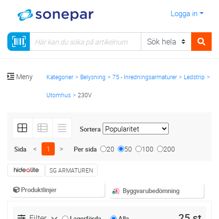
Logga in
Meny
Kategorier
Belysning
75 - Inredningsarmaturer
Ledstrip
Utomhus
230V
Sortera
<
1
>
20
50
100
200
Sida
Per sida
SG ARMATUREN
Produktlinjer
Byggvarubedömning
25 st
Filter
Lagerförda
Alla