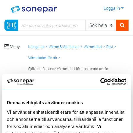
Logga in
Meny
Kategorier
Värme & Ventilation
Värmekabel
Devi
Värmekabel för rör
Självbegränsande värmekabel för frostskydd av rör
Sortera
<
1
>
20
50
100
200
Sida
Per sida
Denna webbplats använder cookies
Vi använder enhetsidentifierare för att anpassa innehållet
DEVI
och annonserna till användarna, tillhandahålla funktioner
för sociala medier och analysera vår trafik. Vi