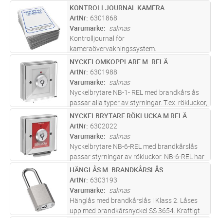
olika starter, utrymningslarm med mera. NB-3
KONTROLLJOURNAL KAMERA
Lägg i kundvagn
ST
har en fri växlande kontakt (NO/NC) och en
ArtNr
6301868
lysdiod färdigko
...läs mer
Varumärke
saknas
Kontrolljournal för
kameraövervakningssystem.
NYCKELOMKOPPLARE M. RELÄ
Lägg i kundvagn
ST
ArtNr
6301988
Varumärke
saknas
Nyckelbrytare NB-1- REL med brandkårslås
passar alla typer av styrningar. T.ex. rökluckor,
fläktar, olika starter, utrymningslarm med
NYCKELBRYTARE RÖKLUCKA M RELÄ
Lägg i kundvagn
ST
mera. NB-1-REL har en fri växlande kontakt
ArtNr
6302022
(NO/NC) och en lysdiod
...läs mer
Varumärke
saknas
Nyckelbrytare NB-6-REL med brandkårslås
passar styrningar av rökluckor. NB-6-REL har
en fri växlande kontakt (NO/NC) och en
HÄNGLÅS M. BRANDKÅRSLÅS
Lägg i kundvagn
ST
lysdiod färdigkopplade till plint. Mikrobrytaren
ArtNr
6303193
(24VDC/2A) och lysdioden m
...läs mer
Varumärke
saknas
Hänglås med brandkårslås i Klass 2. Låses
upp med brandkårsnyckel SS 3654. Kraftigt