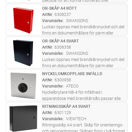
baksida för att kunna monteras över
larmknappar mm.
OR-SKÅP A4 RÖTT
Lägg i kundvagn
ST
ArtNr
6308237
Varumärke
SWANSONS
Luckan öppnas med brandkårsnyckel och det
finns en dokumenthållare för pärm eller
liknande.
OR-SKÅP A4 SVART
Lägg i kundvagn
ST
ArtNr
6308358
Varumärke
SWANSONS
Luckan öppnas med brandkårsnyckel och det
finns en dokumenthållare för pärm eller
liknande.
NYCKELOMKOPPLARE INFÄLLD
Lägg i kundvagn
ST
ArtNr
6300958
Varumärke
ATECO
Nyckelbrytare NB-4 för infällnad i
apparatdosa med brandkårslås passar alla
typer av styrningar. T.ex. rökluckor, fläktar,
RITNINGSSKÅP A4 SVART
Lägg i kundvagn
ST
olika starter, utrymningslarm med mera. NB-4
ArtNr
6301129
har en fri växlande kontakt (N
...läs mer
Varumärke
VIEWTECH
Ritningsskåp A4 svart Skåp för orienterings-
och serviceritningar. Skåpen finns i två format