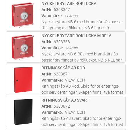
hänglås för normal säkerhet. Lämpligt för
NYCKELBRYTARE RÖKLUCKA
Lägg i kundvagn
ST
låsning av källare, vindskontor, fönster m.m.
ArtNr
6303367
Låshus i kromad mässing och
...läs mer
Varumärke
saknas
Nyckelbrytare NB-6 med brandkårslås passar
till styrning av röklucka. NB-6 har en fri
växlande kontakt (NO/NC) och en lysdiod
NYCKELBRYTARE RÖKLUCKA M RELÄ
Lägg i kundvagn
ST
färdigkopplade till plint. Mikrobrytaren
ArtNr
6303368
(24VDC/2A) och lysdioden matas m
...läs mer
Varumärke
saknas
Nyckelbrytare NB-6-REL med brandkårslås
passar styrningar av rökluckor. NB-6-REL har
en fri växlande kontakt (NO/NC) och en
RITNINGSSKÅP A3 RÖD
Lägg i kundvagn
ST
lysdiod färdigkopplade till plint. Mikrobrytaren
ArtNr
6303871
(24VDC/2A) och lysdioden m
...läs mer
Varumärke
VIEWTECH
Ritningsskåp A3 Röd. Skåp för orienterings-
och serviceritningar. Skåpen finns i två format
för pärmar A4 och A3. Luckan öppnas med
RITNINGSSKÅP A3 SVART
Lägg i kundvagn
ST
brandkårsnyckel. Skåpen är tillverkade i
ArtNr
6303872
stålplåt och finns i färge
...läs mer
Varumärke
VIEWTECH
Ritningsskåp A3 svart. Skåp för orienterings-
och serviceritningar. Skåpen finns i två format