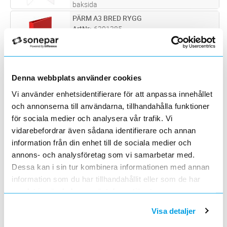
baksida
PÄRM A3 BRED RYGG
Lägg i kundvagn
ST
ArtNr
6301385
Varumärke
VIEWTECH
Pärm för Orienteringsritningar A3 med bred
rygg
NYCKELBRYTARE RÖD MED RELÄ
Lägg i kundvagn
ST
Denna webbplats använder cookies
ArtNr
6301636
Vi använder enhetsidentifierare för att anpassa innehållet
Varumärke
VIEWTECH
och annonserna till användarna, tillhandahålla funktioner
Nyckelbrytare med brandkårslås passar alla
typer av styrningar.T.ex. rökluckor, fläktar,
för sociala medier och analysera vår trafik. Vi
olika starter. Den har en fri växlande kontakt
vidarebefordrar även sådana identifierare och annan
NYCKELBRYTARE RÖKLUCKA
Lägg i kundvagn
ST
(NO/NC) och en lysdiod färdigkopplade till
ArtNr
6302021
information från din enhet till de sociala medier och
plint. Mikrobrytaren
...läs mer
Varumärke
saknas
annons- och analysföretag som vi samarbetar med.
Nyckelbrytare NB-6 med brandkårslås passar
Dessa kan i sin tur kombinera informationen med annan
till styrning av röklucka. NB-6 har en fri
information som du har tillhandahållit eller som de har
växlande kontakt (NO/NC) och en lysdiod
BRANDKÅRSLÅS ASSA CYLINDER
Lägg i kundvagn
ST
samlat in när du har använt deras tjänster.
färdigkopplade till plint. Mikrobrytaren
ArtNr
6303190
(24VDC/2A) och lysdioden matas m
...läs mer
Varumärke
saknas
Visa detaljer
Brandkårslås passande alla brandkårsnycklar