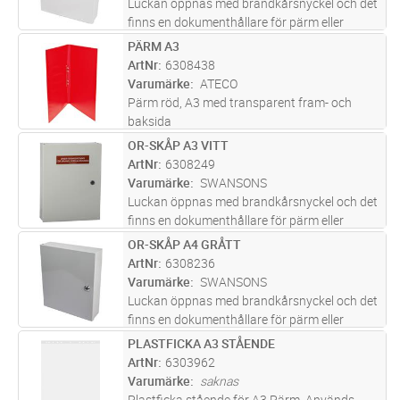
Luckan öppnas med brandkårsnyckel och det
finns en dokumenthållare för pärm eller
liknande.
PÄRM A3
Lägg i kundvagn
ST
ArtNr
6308438
Varumärke
ATECO
Pärm röd, A3 med transparent fram- och
baksida
OR-SKÅP A3 VITT
Lägg i kundvagn
ST
ArtNr
6308249
Varumärke
SWANSONS
Luckan öppnas med brandkårsnyckel och det
finns en dokumenthållare för pärm eller
liknande.
OR-SKÅP A4 GRÅTT
Lägg i kundvagn
ST
ArtNr
6308236
Varumärke
SWANSONS
Luckan öppnas med brandkårsnyckel och det
finns en dokumenthållare för pärm eller
liknande.
PLASTFICKA A3 STÅENDE
Lägg i kundvagn
ST
ArtNr
6303962
Varumärke
saknas
Plastficka stående för A3 Pärm. Används