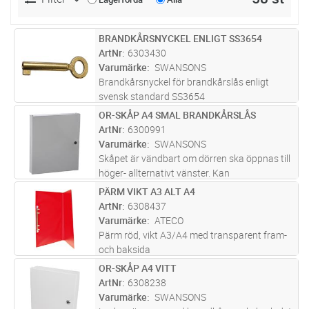
BRANDKÅRSNYCKEL ENLIGT SS3654
Lägg i kundvagn
ST
ArtNr
6303430
Varumärke
SWANSONS
Brandkårsnyckel för brandkårslås enligt
svensk standard SS3654
OR-SKÅP A4 SMAL BRANDKÅRSLÅS
Lägg i kundvagn
ST
ArtNr
6300991
Varumärke
SWANSONS
Skåpet är vändbart om dörren ska öppnas till
höger- allternativt vänster. Kan
sabotageskyddas , förberett hål finns för
PÄRM VIKT A3 ALT A4
Lägg i kundvagn
ST
sabotagekontakt på bakstycket.
ArtNr
6308437
Varumärke
ATECO
Pärm röd, vikt A3/A4 med transparent fram-
och baksida
OR-SKÅP A4 VITT
Lägg i kundvagn
ST
ArtNr
6308238
Varumärke
SWANSONS