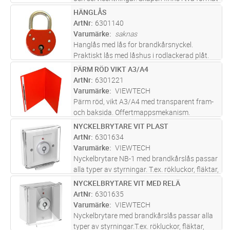
för pärmar A4 och A3. Luckan öppnas med
HÄNGLÅS
Lägg i kundvagn
ST
brandkårsnyckel. Skåpen är tillverkade i
ArtNr
6301140
stålplåt och finns i fär
...läs mer
Varumärke
saknas
Hanglås med lås for brandkårsnyckel.
Praktiskt lås med låshus i rodlackerad plåt.
PÄRM RÖD VIKT A3/A4
Lägg i kundvagn
ST
ArtNr
6301221
Varumärke
VIEWTECH
Pärm röd, vikt A3/A4 med transparent fram-
och baksida. Offertmappsmekanism.
NYCKELBRYTARE VIT PLAST
Lägg i kundvagn
ST
ArtNr
6301634
Varumärke
VIEWTECH
Nyckelbrytare NB-1 med brandkårslås passar
alla typer av styrningar. T.ex. rökluckor, fläktar,
olika starter, utrymningslarm med mera. NB-1
NYCKELBRYTARE VIT MED RELÄ
Lägg i kundvagn
ST
har en fri växlande kontakt (NO/NC) och en
ArtNr
6301635
lysdiod färdigko
...läs mer
Varumärke
VIEWTECH
Nyckelbrytare med brandkårslås passar alla
typer av styrningar.T.ex. rökluckor, fläktar,