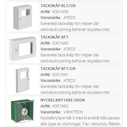
olika starter. Den har en fri växlande kontakt
TÄCKSKÅP BLC/OR
Lägg i kundvagn
ST
(NO/NC) och en lysdiod färdigkopplade till
ArtNr
6301639
plint. Mikrobrytaren
...läs mer
Varumärke
ATECO
Generella täckskåp för miljöer där
centralutrustning behöver skyddas mot
smuts och damm eller åverkan. Skåpet är
TÄCKSKÅP BFT
Lägg i kundvagn
ST
försett med lås för brandkårs-nyckel. Dörren
ArtNr
6301640
har fönster i genomskinligt akrylglas och
...läs
Varumärke
ATECO
mer
Generella täckskåp för miljöer där
centralutrustning behöver skyddas mot
smuts och damm eller åverkan. Skåpet är
TÄCKSKÅP BFT/OR
Lägg i kundvagn
ST
försett med lås för brandkårs-nyckel. Dörren
ArtNr
6301641
har fönster i genomskinligt akrylglas och
...läs
Varumärke
ATECO
mer
Generella täckskåp för miljöer där
centralutrustning behöver skyddas mot
smuts och damm eller åverkan. Skåpet är
NYCKELBRYTARE GRÖN
Lägg i kundvagn
ST
försett med lås för brandkårs-nyckel. Dörren
ArtNr
6301862
har fönster i genomskinligt akrylglas och
...läs
Varumärke
VIEWTECH
mer
Nyckelbrytare NB-3 med brandkårslås passar
alla typer av styrningar. T.ex. rökluckor, fläktar,