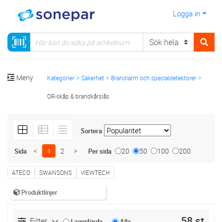
Logga in
Meny
Kategorier
Säkerhet
Brandlarm och specialdetektorer
OR-skåp & brandkårslås
Sortera
<
1
2
>
20
50
100
200
Sida
Per sida
ATECO
SWANSONS
VIEWTECH
Produktlinjer
58 st
Filter
Lagerförda
Alla