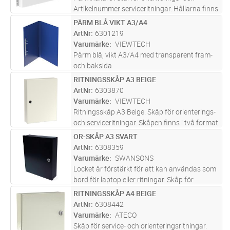
Artikelnummer serviceritningar. Hållarna finns
i två format för parmar A4 och A3. Hållarna ar
PÄRM BLÅ VIKT A3/A4
Lägg i kundvagn
ST
tillverkade i stålplåt och ar lackade i vitt.
ArtNr
6301219
Varumärke
VIEWTECH
Pärm blå, vikt A3/A4 med transparent fram-
och baksida
RITNINGSSKÅP A3 BEIGE
Lägg i kundvagn
ST
ArtNr
6303870
Varumärke
VIEWTECH
Ritningsskåp A3 Beige. Skåp för orienterings-
och serviceritningar. Skåpen finns i två format
för pärmar A4 och A3. Luckan öppnas med
OR-SKÅP A3 SVART
Lägg i kundvagn
ST
brandkårsnyckel. Skåpen är tillverkade i
ArtNr
6308359
stålplåt och finns i fär
...läs mer
Varumärke
SWANSONS
Locket är förstärkt för att kan användas som
bord för laptop eller ritningar. Skåp för
orienteringsritningar som öppnas med
RITNINGSSKÅP A4 BEIGE
Lägg i kundvagn
ST
brandkårsnyckel och kan monteras åt valfritt
ArtNr
6308442
håll. Hållare för pärm i dörr.
Varumärke
ATECO
Skåp för service- och orienteringsritningar.