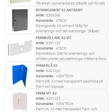
Tillverkat i pulverlackerad stålplåt och försett
med brandkårslås.
RITNINGSSKÅP A3 ANTRASIT
Lägg i kundvagn
ST
ArtNr
6309398
Varumärke
ATECO
Ritningsskåp A3 Antracit Skåp för
orienterings- och serviceritningar. Skåpen
finns i två format för pärmar A4 och A3.
PÄRMHÅLLARE A3 VIT
Lägg i kundvagn
ST
Luckan öppnas med brandkårsnyckel. Skåpen
ArtNr
6301132
är tillverkade i stålplåt och finns i f
...läs mer
Varumärke
ATECO
Pärmhållare i stål för orienterings- och
Artikelnummer serviceritningar. Hållarna finns
i två format för parmar A4 och A3. Hållarna ar
PÄRM BLÅ A3
Lägg i kundvagn
ST
tillverkade i stålplåt och ar lackade i vitt.
ArtNr
6301220
Varumärke
VIEWTECH
Pärm blå, A3 med transparent plastficka på
fram- och baksida
PÄRM VIT A3
Lägg i kundvagn
ST
ArtNr
6301223
Varumärke
VIEWTECH
Pärm vit, A3 med transparent fram- och