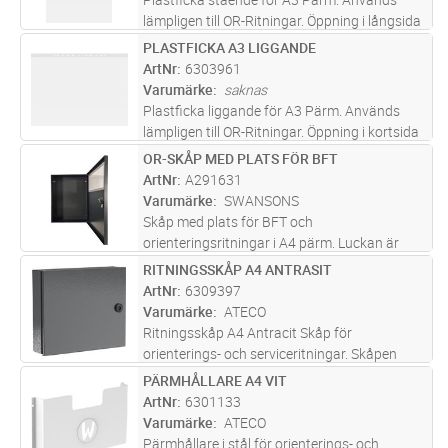
lämpligen till OR-Ritningar. Öppning i långsida
överkant.
PLASTFICKA A3 LIGGANDE
Lägg i kundvagn
ST
ArtNr
6303961
Varumärke
saknas
Plastficka liggande för A3 Pärm. Används
lämpligen till OR-Ritningar. Öppning i kortsida
överkant.
OR-SKÅP MED PLATS FÖR BFT
Lägg i kundvagn
ST
ArtNr
A291631
Varumärke
SWANSONS
Skåp med plats för BFT och
orienteringsritningar i A4 pärm. Luckan är
fördsedd med plexiglasfönster och
RITNINGSSKÅP A4 ANTRASIT
Lägg i kundvagn
ST
brandkårslås som öppnas med
ArtNr
6309397
brandkårsnyckel. Nockouts för
Varumärke
ATECO
genomföringar uppåt. Mått (HxBxD): 46
...läs
Ritningsskåp A4 Antracit Skåp för
mer
orienterings- och serviceritningar. Skåpen
finns i två format för pärmar A4 och A3.
PÄRMHÅLLARE A4 VIT
Lägg i kundvagn
ST
Luckan öppnas med brandkårsnyckel. Skåpen
ArtNr
6301133
är tillverkade i stålplåt och finns i f
...läs mer
Varumärke
ATECO
Pärmhållare i stål för orienterings- och