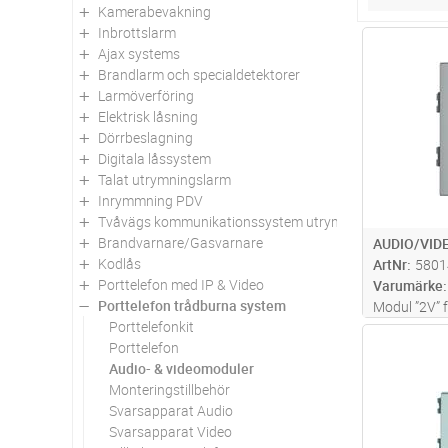
Kamerabevakning
Inbrottslarm
Antal
Ajax systems
Brandlarm och specialdetektorer
Larmöverföring
Elektrisk låsning
Dörrbeslagning
Digitala låssystem
Talat utrymningslarm
Inrymmning PDV
Tvåvägs kommunikationssystem utrymningsplats
Brandvarnare/Gasvarnare
AUDIO/VID
Kodlås
ArtNr
5801
Porttelefon med IP & Video
Varumärke
Porttelefon trådburna system
Modul ”2V” 
Porttelefonkit
talkommunik
Antal
Porttelefon
och svarsst
Audio- & videomoduler
med integrer
Monteringstillbehör
hög kvalitet
Svarsapparat Audio
Svarsapparat Video