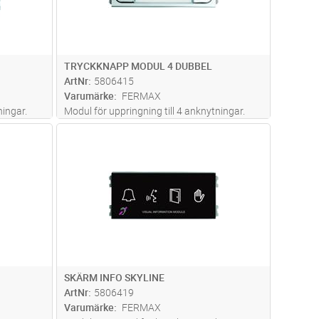
TRYCKKNAPP MODUL 4 DUBBEL
ArtNr
5806415
Varumärke
FERMAX
ningar.
Modul för uppringning till 4 anknytningar.
dvagn
Lägg i kundvagn
Antal
ST
SKÄRM INFO SKYLINE
ArtNr
5806419
Varumärke
FERMAX