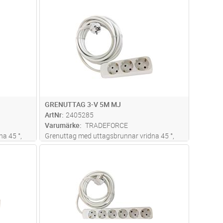
dvagn
Lägg i kundvagn
Antal
ST
GRENUTTAG 3-V 5M MJ
ArtNr
2405285
Varumärke
TRADEFORCE
a 45 °,
Grenuttag med uttagsbrunnar vridna 45 °,
10A, 250V.
dvagn
Lägg i kundvagn
Antal
ST