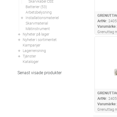
Skarvkabel CEE
Batterier (53)
Arbetsbelysning
GRENUTTAG
Installationsmateriel
ArtNr
2405
Skarvmaterial
Varumärke
Mätinstrument
Grenuttag m
Nyheter på lager
10A, 250V.
Nyheter i sortimentet
Antal
Kampanjer
Lagerrensning
Tjänster
Kataloger
Senast visade produkter
GRENUTTAG
ArtNr
2405
Varumärke
Grenuttag m
10A, 250V.