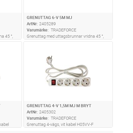
GRENUTTAG 6-V 5M MJ
ArtNr
2405289
Varumärke
TRADEFORCE
a 45 °,
Grenuttag med uttagsbrunnar vridna 45 °,
10A, 250V.
dvagn
Lägg i kundvagn
Antal
ST
T
GRENUTTAG 4-V 1,5M MJ M BRYT
ArtNr
2405302
Varumärke
TRADEFORCE
kabel
Grenuttag 4-vägs, vit kabel H05VV-F
er, 3680w
3G1,5mm², längd 1,5 meter, 3680w