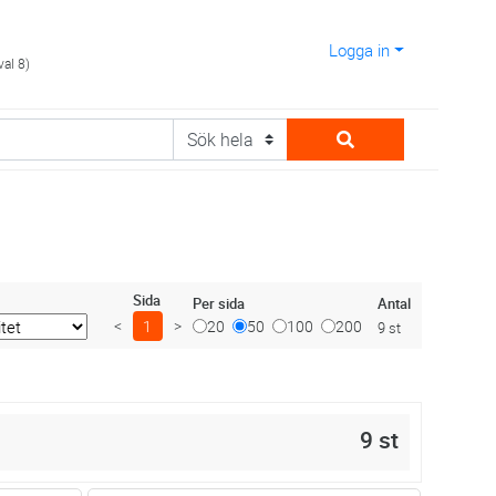
Logga in
val 8)
Sida
Antal
Per sida
<
1
>
20
50
100
200
9 st
9 st