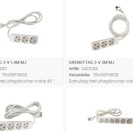
Lägg i kundvagn
Lägg i kun
ST
Antal
ST
 3-V 1,4M MJ
GRENUTTAG 3-V 3M MJ
283
ArtNr
2405284
TRADEFORCE
Varumärke
TRADEFORCE
ed uttagsbrunnar vridna 45 °,
Grenuttag med uttagsbrunnar vridn
10A, 250V.
Lägg i kundvagn
Lägg i kun
ST
Antal
ST