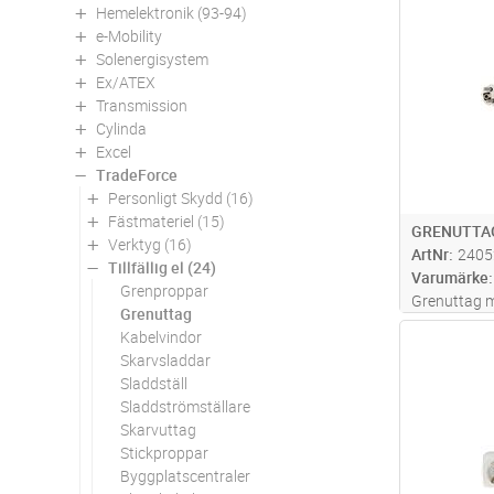
Hemelektronik (93-94)
Antal
e-Mobility
Solenergisystem
Ex/ATEX
Transmission
Cylinda
Excel
TradeForce
Personligt Skydd (16)
Fästmateriel (15)
GRENUTTAG
Verktyg (16)
ArtNr
2405
Tillfällig el (24)
Varumärke
Grenproppar
Grenuttag m
Grenuttag
10A, 250V.
Kabelvindor
Antal
Skarvsladdar
Sladdställ
Sladdströmställare
Skarvuttag
Stickproppar
Byggplatscentraler