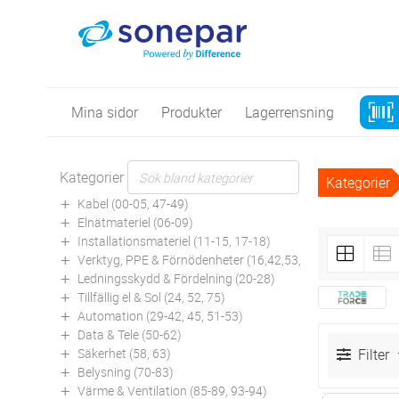
Mina sidor
Produkter
Lagerrensning
Kategorier
Kategorier
Kabel (00-05, 47-49)
Elnätmateriel (06-09)
Installationsmateriel (11-15, 17-18)
Verktyg, PPE & Förnödenheter (16,42,53,94)
Ledningsskydd & Fördelning (20-28)
Tillfällig el & Sol (24, 52, 75)
Automation (29-42, 45, 51-53)
Data & Tele (50-62)
Säkerhet (58, 63)
Filter
Belysning (70-83)
Värme & Ventilation (85-89, 93-94)