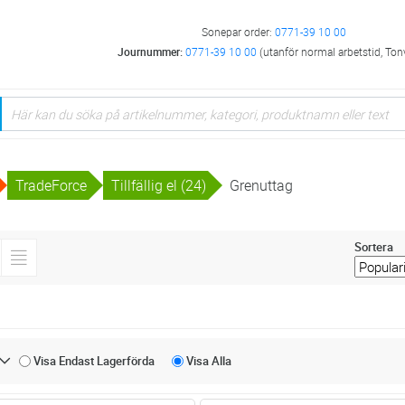
Sonepar order:
0771-39 10 00
Journummer:
0771-39 10 00
(utanför normal arbetstid, Ton
TradeForce
Tillfällig el (24)
Grenuttag
Sortera
Visa Endast
Lagerförda
Visa
Alla