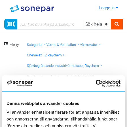
Logga in
Meny
Kategorier
Värme & Ventilation
Värmekabel
Chemelex T2 Raychem
Självbegränsande industrivärmekabel, Raychem
Självbegränsande värmekabel BTV-CR, 65 °C
Sortera
Denna webbplats använder cookies
<
1
>
20
50
100
200
Sida
Per sida
Vi använder enhetsidentifierare för att anpassa innehållet
och annonserna till användarna, tillhandahålla funktioner
för sociala medier och analysera vår trafik. Vi