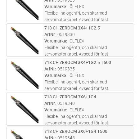
motroterande jordledare som ger 100 %
Varumärke
ÖLFLEX
elektrisk symm
...läs mer
Flexibel, halogenfri, och skärmad
servomotorkabel. Avsedd för fast
ledningsdragning mellan frekvensomriktare
718 CH ZEROCM 3X4+1G2.5
Lägg i kundvagn
M
och motor. Patenterad design med en
ArtNr
0519330
motroterande jordledare som ger 100 %
Varumärke
ÖLFLEX
elektrisk symm
...läs mer
Flexibel, halogenfri, och skärmad
servomotorkabel. Avsedd för fast
ledningsdragning mellan frekvensomriktare
718 CH ZEROCM 3X4+1G2.5 T500
Lägg i kundvagn
M
och motor. Patenterad design med en
ArtNr
0519335
motroterande jordledare som ger 100 %
Varumärke
ÖLFLEX
elektrisk symm
...läs mer
Flexibel, halogenfri, och skärmad
servomotorkabel. Avsedd för fast
ledningsdragning mellan frekvensomriktare
718 CH ZEROCM 3X6+1G4
Lägg i kundvagn
M
och motor. Patenterad design med en
ArtNr
0519340
motroterande jordledare som ger 100 %
Varumärke
ÖLFLEX
elektrisk symm
...läs mer
Flexibel, halogenfri, och skärmad
servomotorkabel. Avsedd för fast
ledningsdragning mellan frekvensomriktare
718 CH ZEROCM 3X6+1G4 T500
Lägg i kundvagn
M
och motor. Patenterad design med en
ArtNr
0519345