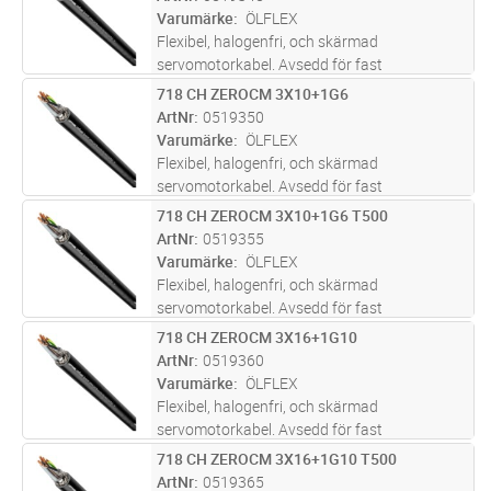
motroterande jordledare som ger 100 %
Varumärke
ÖLFLEX
elektrisk symm
...läs mer
Flexibel, halogenfri, och skärmad
servomotorkabel. Avsedd för fast
ledningsdragning mellan frekvensomriktare
718 CH ZEROCM 3X10+1G6
Lägg i kundvagn
M
och motor. Patenterad design med en
ArtNr
0519350
motroterande jordledare som ger 100 %
Varumärke
ÖLFLEX
elektrisk symm
...läs mer
Flexibel, halogenfri, och skärmad
servomotorkabel. Avsedd för fast
ledningsdragning mellan frekvensomriktare
718 CH ZEROCM 3X10+1G6 T500
Lägg i kundvagn
M
och motor. Patenterad design med en
ArtNr
0519355
motroterande jordledare som ger 100 %
Varumärke
ÖLFLEX
elektrisk symm
...läs mer
Flexibel, halogenfri, och skärmad
servomotorkabel. Avsedd för fast
ledningsdragning mellan frekvensomriktare
718 CH ZEROCM 3X16+1G10
Lägg i kundvagn
M
och motor. Patenterad design med en
ArtNr
0519360
motroterande jordledare som ger 100 %
Varumärke
ÖLFLEX
elektrisk symm
...läs mer
Flexibel, halogenfri, och skärmad
servomotorkabel. Avsedd för fast
ledningsdragning mellan frekvensomriktare
718 CH ZEROCM 3X16+1G10 T500
Lägg i kundvagn
M
och motor. Patenterad design med en
ArtNr
0519365