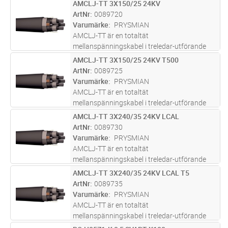
som ingår i Prysmian i E Path vilket är
AMCLJ-TT 3X150/25 24KV
Lägg i kundvagn
M
Prysmians hållbarhetskoncept för
ArtNr
0089720
utvärdering och design av produker. Kabelns
Varumärke
PRYSMIAN
yttermantel är t
...läs mer
AMCLJ-TT är en totaltät
mellanspänningskabel i treledar-utförande
som ingår i Prysmian i E Path vilket är
AMCLJ-TT 3X150/25 24KV T500
Lägg i kundvagn
M
Prysmians hållbarhetskoncept för
ArtNr
0089725
utvärdering och design av produker. Kabelns
Varumärke
PRYSMIAN
yttermantel är t
...läs mer
AMCLJ-TT är en totaltät
mellanspänningskabel i treledar-utförande
som ingår i Prysmian i E Path vilket är
AMCLJ-TT 3X240/35 24KV LCAL
Lägg i kundvagn
M
Prysmians hållbarhetskoncept för
ArtNr
0089730
utvärdering och design av produker. Kabelns
Varumärke
PRYSMIAN
yttermantel är t
...läs mer
AMCLJ-TT är en totaltät
mellanspänningskabel i treledar-utförande
som ingår i Prysmian i E Path vilket är
AMCLJ-TT 3X240/35 24KV LCAL T5
Lägg i kundvagn
M
Prysmians hållbarhetskoncept för
ArtNr
0089735
utvärdering och design av produker. Kabelns
Varumärke
PRYSMIAN
yttermantel är t
...läs mer
AMCLJ-TT är en totaltät
mellanspänningskabel i treledar-utförande
som ingår i Prysmian i E Path vilket är