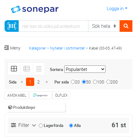
Logga in
Meny
Kategorier
Nyheter i sortimentet
Kabel (00-05, 47-49)
Sortera
<
1
2
>
20
50
100
200
Sida
Per sida
AMOKABEL
ÖLFLEX
Produktlinjer
61 st
Filter
Lagerförda
Alla