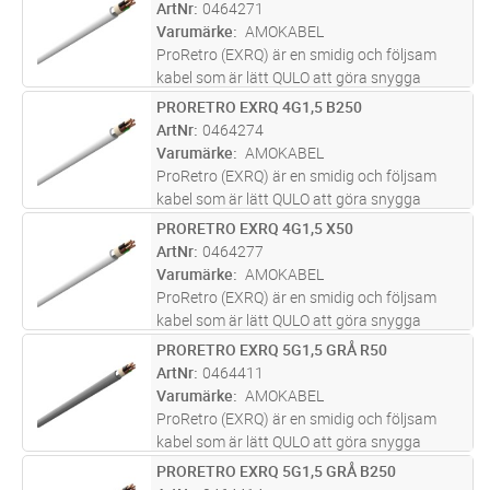
mantlad installationskabel avsedd för fast
ArtNr
0464271
förläggning inomhus i torra utrymmen,
...läs
Varumärke
AMOKABEL
mer
ProRetro (EXRQ) är en smidig och följsam
kabel som är lätt QULO att göra snygga
installationer med. PEX-isolerad, HFFR
PRORETRO EXRQ 4G1,5 B250
Lägg i kundvagn
M
mantlad installationskabel avsedd för fast
ArtNr
0464274
förläggning inomhus i torra utrymmen,
...läs
Varumärke
AMOKABEL
mer
ProRetro (EXRQ) är en smidig och följsam
kabel som är lätt QULO att göra snygga
installationer med. PEX-isolerad, HFFR
PRORETRO EXRQ 4G1,5 X50
Lägg i kundvagn
M
mantlad installationskabel avsedd för fast
ArtNr
0464277
förläggning inomhus i torra utrymmen,
...läs
Varumärke
AMOKABEL
mer
ProRetro (EXRQ) är en smidig och följsam
kabel som är lätt QULO att göra snygga
installationer med. PEX-isolerad, HFFR
PRORETRO EXRQ 5G1,5 GRÅ R50
Lägg i kundvagn
M
mantlad installationskabel avsedd för fast
ArtNr
0464411
förläggning inomhus i torra utrymmen,
...läs
Varumärke
AMOKABEL
mer
ProRetro (EXRQ) är en smidig och följsam
kabel som är lätt QULO att göra snygga
installationer med. PEX-isolerad, HFFR
PRORETRO EXRQ 5G1,5 GRÅ B250
Lägg i kundvagn
M
mantlad installationskabel avsedd för fast