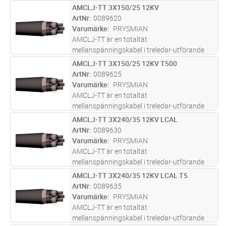
som ingår i Prysmian i E Path vilket är
AMCLJ-TT 3X150/25 12KV
Lägg i kundvagn
M
Prysmians hållbarhetskoncept för
ArtNr
0089620
utvärdering och design av produker. Kabelns
Varumärke
PRYSMIAN
yttermantel är t
...läs mer
AMCLJ-TT är en totaltät
mellanspänningskabel i treledar-utförande
som ingår i Prysmian i E Path vilket är
AMCLJ-TT 3X150/25 12KV T500
Lägg i kundvagn
M
Prysmians hållbarhetskoncept för
ArtNr
0089625
utvärdering och design av produker. Kabelns
Varumärke
PRYSMIAN
yttermantel är t
...läs mer
AMCLJ-TT är en totaltät
mellanspänningskabel i treledar-utförande
som ingår i Prysmian i E Path vilket är
AMCLJ-TT 3X240/35 12KV LCAL
Lägg i kundvagn
M
Prysmians hållbarhetskoncept för
ArtNr
0089630
utvärdering och design av produker. Kabelns
Varumärke
PRYSMIAN
yttermantel är t
...läs mer
AMCLJ-TT är en totaltät
mellanspänningskabel i treledar-utförande
som ingår i Prysmian i E Path vilket är
AMCLJ-TT 3X240/35 12KV LCAL T5
Lägg i kundvagn
M
Prysmians hållbarhetskoncept för
ArtNr
0089635
utvärdering och design av produker. Kabelns
Varumärke
PRYSMIAN
yttermantel är t
...läs mer
AMCLJ-TT är en totaltät
mellanspänningskabel i treledar-utförande