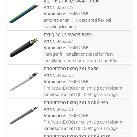
RQ H05Z1-K 0,5 SVART X100
Lägg i kundvagn
M
Prysmians hållbarhetskoncept för
ArtNr
0367772
utvärdering och design av produker. Kabelns
Varumärke
AMOKABEL
yttermantel är t
...läs mer
amoPro är en HFFR isolerad flexibel
kopplingsledning
EXLQ 3G1,5 SVART B250
Lägg i kundvagn
M
ArtNr
0463504
Varumärke
AMOKABEL
Halogenfri installationskabel för fast
installation inomhus och utomhus. Får
även installeras i mark, dock skall kabeln då
PRORETRO EXRQ 2X1,5 X50
Lägg i kundvagn
M
förses med ett extra skydd mot mekaniska
ArtNr
0463707
påfrestningar. Partisoleringen skal
...läs mer
Varumärke
AMOKABEL
ProRetro (EXRQ) är en smidig och följsam
kabel som är lätt QULO att göra snygga
installationer med. PEX-isolerad, HFFR
PRORETRO EXRQ 2X1,5 GRÅ R50
Lägg i kundvagn
M
mantlad installationskabel avsedd för fast
ArtNr
0463761
förläggning inomhus i torra utrymmen,
...läs
Varumärke
AMOKABEL
mer
ProRetro (EXRQ) är en smidig och följsam
kabel som är lätt QULO att göra snygga
installationer med. PEX-isolerad, HFFR
PRORETRO EXRQ 2X1,5 GRÅ B250