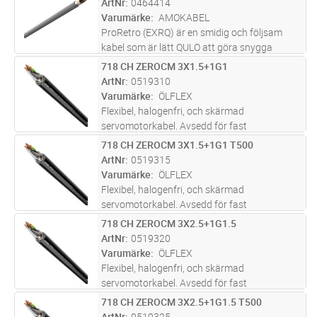
ArtNr
0464414
förläggning inomhus i torra utrymmen,
...läs
Varumärke
AMOKABEL
mer
ProRetro (EXRQ) är en smidig och följsam
kabel som är lätt QULO att göra snygga
installationer med. PEX-isolerad, HFFR
718 CH ZEROCM 3X1.5+1G1
Lägg i kundvagn
M
mantlad installationskabel avsedd för fast
ArtNr
0519310
förläggning inomhus i torra utrymmen,
...läs
Varumärke
ÖLFLEX
mer
Flexibel, halogenfri, och skärmad
servomotorkabel. Avsedd för fast
ledningsdragning mellan frekvensomriktare
718 CH ZEROCM 3X1.5+1G1 T500
Lägg i kundvagn
M
och motor. Patenterad design med en
ArtNr
0519315
motroterande jordledare som ger 100 %
Varumärke
ÖLFLEX
elektrisk symm
...läs mer
Flexibel, halogenfri, och skärmad
servomotorkabel. Avsedd för fast
ledningsdragning mellan frekvensomriktare
718 CH ZEROCM 3X2.5+1G1.5
Lägg i kundvagn
M
och motor. Patenterad design med en
ArtNr
0519320
motroterande jordledare som ger 100 %
Varumärke
ÖLFLEX
elektrisk symm
...läs mer
Flexibel, halogenfri, och skärmad
servomotorkabel. Avsedd för fast
ledningsdragning mellan frekvensomriktare
718 CH ZEROCM 3X2.5+1G1.5 T500
Lägg i kundvagn
M
och motor. Patenterad design med en
ArtNr
0519325