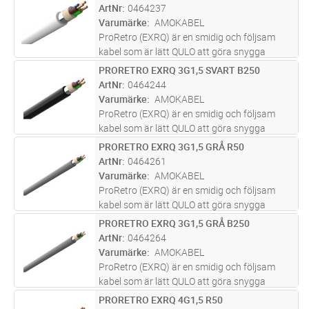
mantlad installationskabel avsedd för fast
ArtNr
0464237
förläggning inomhus i torra utrymmen,
...läs
Varumärke
AMOKABEL
mer
ProRetro (EXRQ) är en smidig och följsam
kabel som är lätt QULO att göra snygga
installationer med. PEX-isolerad, HFFR
PRORETRO EXRQ 3G1,5 SVART B250
Lägg i kundvagn
M
mantlad installationskabel avsedd för fast
ArtNr
0464244
förläggning inomhus i torra utrymmen,
...läs
Varumärke
AMOKABEL
mer
ProRetro (EXRQ) är en smidig och följsam
kabel som är lätt QULO att göra snygga
installationer med. PEX-isolerad, HFFR
PRORETRO EXRQ 3G1,5 GRÅ R50
Lägg i kundvagn
M
mantlad installationskabel avsedd för fast
ArtNr
0464261
förläggning inomhus i torra utrymmen,
...läs
Varumärke
AMOKABEL
mer
ProRetro (EXRQ) är en smidig och följsam
kabel som är lätt QULO att göra snygga
installationer med. PEX-isolerad, HFFR
PRORETRO EXRQ 3G1,5 GRÅ B250
Lägg i kundvagn
M
mantlad installationskabel avsedd för fast
ArtNr
0464264
förläggning inomhus i torra utrymmen,
...läs
Varumärke
AMOKABEL
mer
ProRetro (EXRQ) är en smidig och följsam
kabel som är lätt QULO att göra snygga
installationer med. PEX-isolerad, HFFR
PRORETRO EXRQ 4G1,5 R50
Lägg i kundvagn
M