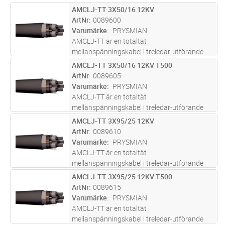
AMCLJ-TT 3X50/16 12KV
Lägg i kundvagn
M
ArtNr
0089600
Varumärke
PRYSMIAN
AMCLJ-TT är en totaltät
mellanspänningskabel i treledar-utförande
som ingår i Prysmian i E Path vilket är
AMCLJ-TT 3X50/16 12KV T500
Lägg i kundvagn
M
Prysmians hållbarhetskoncept för
ArtNr
0089605
utvärdering och design av produker. Kabelns
Varumärke
PRYSMIAN
yttermantel är t
...läs mer
AMCLJ-TT är en totaltät
mellanspänningskabel i treledar-utförande
som ingår i Prysmian i E Path vilket är
AMCLJ-TT 3X95/25 12KV
Lägg i kundvagn
M
Prysmians hållbarhetskoncept för
ArtNr
0089610
utvärdering och design av produker. Kabelns
Varumärke
PRYSMIAN
yttermantel är t
...läs mer
AMCLJ-TT är en totaltät
mellanspänningskabel i treledar-utförande
som ingår i Prysmian i E Path vilket är
AMCLJ-TT 3X95/25 12KV T500
Lägg i kundvagn
M
Prysmians hållbarhetskoncept för
ArtNr
0089615
utvärdering och design av produker. Kabelns
Varumärke
PRYSMIAN
yttermantel är t
...läs mer
AMCLJ-TT är en totaltät
mellanspänningskabel i treledar-utförande