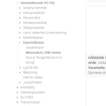
Hemelektronik (93-94)
Smarta hemmet
Antal
Köksprodukter
Personvård
Klimatprodukter
Städprodukter
Larm, säkerhet & övervakning
Mobiltillbehör
Datortillbehör
Växelriktare
Minneskort, USB-minne
Mus & Tangentbord m.m
HÅRDDISK 
Övrigt
ArtNr
A294
Ljud & bild
Varumärke
Belysning
SkyHawk dr
Hem & hobby
erfarenhet 
Antal
Julsortiment
specialbygg
e-Mobility
övervakning
Solenergisystem
firmware är 
Ex/ATEX
sömlös insp
Transmission