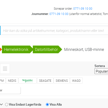
Sonepar order:
0771-39 10 00
Journummer:
0771-39 10 00
(utanför normal arbetstid, Ton
Hemelektronik
Datortillbehör
Minneskort, USB-minne
Sortera
IFM
NEDIS
SEAGATE
SIEMENS
WAGO
er
Visa Endast
Lagerförda
Visa
Alla