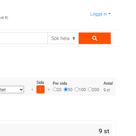
Logga in
val 8)
Sida
Antal
Per sida
<
1
>
20
50
100
200
9 st
9 st