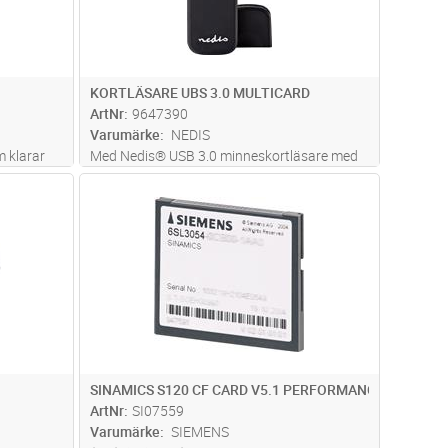
KORTLÄSARE UBS 3.0 MULTICARD
ArtNr
9647390
Varumärke
NEDIS
 klarar
Med Nedis® USB 3.0 minneskortläsare med
rtarur -40
flera kort kan du säkerhetskopiera värdefulla
dvagn
Lägg i kundvagn
Antal
ST
foton, musik, video och andra data från alla
dina enheter. Den är kompatibel med sju olika
typer av minneskort
...läs mer
SINAMICS S120 CF CARD V5.1 PERFORMANCE
ArtNr
SI07559
Varumärke
SIEMENS