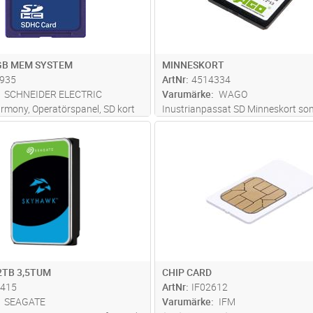
GB MEM SYSTEM
MINNESKORT
935
ArtNr
4514334
SCHNEIDER ELECTRIC
Varumärke
WAGO
Harmony, Operatörspanel, SD kort
Inustrianpassat SD Minneskort som
stem, för HMIGTU
många skrivningar. 2GB, drifttempe
Lägg i kundvagn
Lägg i kun
ST
Antal
ST
till +85 grader C
2TB 3,5TUM
CHIP CARD
415
ArtNr
IF02612
SEAGATE
Varumärke
IFM