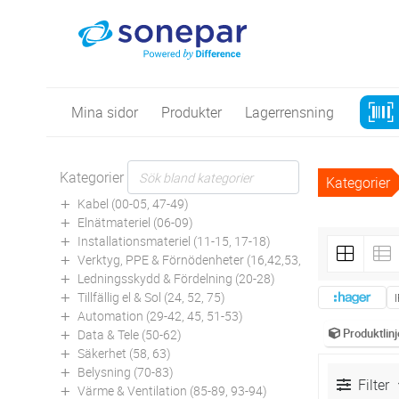
Mina sidor
Produkter
Lagerrensning
Kategorier
Kategorier
Kabel (00-05, 47-49)
Elnätmateriel (06-09)
Installationsmateriel (11-15, 17-18)
Verktyg, PPE & Förnödenheter (16,42,53,94)
Ledningsskydd & Fördelning (20-28)
Tillfällig el & Sol (24, 52, 75)
Automation (29-42, 45, 51-53)
Produktlinj
Data & Tele (50-62)
Säkerhet (58, 63)
Belysning (70-83)
Filter
Värme & Ventilation (85-89, 93-94)