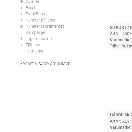
Cylinda
Excel
TradeForce
Nyheter på lager
Nyheter i sortimentet
SD KORT 1
Kampanjer
ArtNr
4508
Lagerrensning
Varumärke
Tjänster
Tillbehör, 
Kataloger
1GB mem sy
Antal
Senast visade produkter
HÅRDDISK 
ArtNr
A294
Varumärke