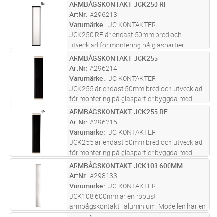
50mm profilsystem, samt i andra utrymmen
ARMBÅGSKONTAKT JCK250 RF
Lägg i kundvagn
ST
där det är begränsat med plats. Teknisk
ArtNr
A296213
specifikation: Tillverkad i Sverige i
...läs mer
Varumärke
JC KONTAKTER
JCK250 RF är endast 50mm bred och
utvecklad för montering på glaspartier
byggda med 50mm profilsystem, samt i andra
ARMBÅGSKONTAKT JCK255
Lägg i kundvagn
ST
utrymmen där det är begränsat med plats.
ArtNr
A296214
Med inbyggd radiomodul som lämpar sig bra
Varumärke
JC KONTAKTER
...läs mer
JCK255 är endast 50mm bred och utvecklad
för montering på glaspartier byggda med
50mm profilsystem, samt i andra utrymmen
ARMBÅGSKONTAKT JCK255 RF
Lägg i kundvagn
ST
där det är begränsat med plats. Teknisk
ArtNr
A296215
specifikation: Tillverkad i Sverige i
...läs mer
Varumärke
JC KONTAKTER
JCK255 är endast 50mm bred och utvecklad
för montering på glaspartier byggda med
50mm profilsystem, samt i andra utrymmen
ARMBÅGSKONTAKT JCK108 600MM
Lägg i kundvagn
ST
där det är begränsat med plats. Med inbyggd
ArtNr
A298133
radiomodul som lämpar sig bra i m
...läs mer
Varumärke
JC KONTAKTER
JCK108 600mm är en robust
armbågskontakt i aluminium. Modellen har en
konkav tryckplatta med kontrasterande