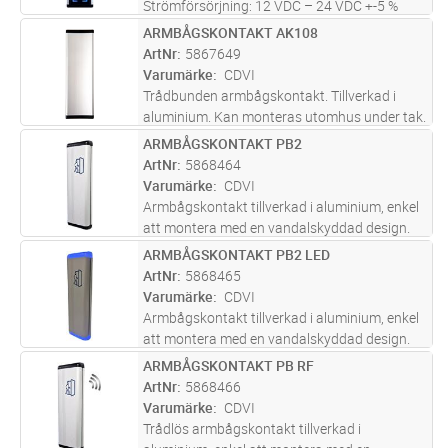
Strömförsörjning: 12 VDC – 24 VDC +-5 %
Förbrukning: 12 VDC standby 30 mA, i drift
ARMBÅGSKONTAKT AK108
Lägg i kundvagn
ST
45mA, 24 VDC standby 20 mA, i drift 30 mA
ArtNr
5867649
Utgångar: NO & NO / NC & NC (max 1 A / 30
Varumärke
CDVI
...läs mer
Trådbunden armbågskontakt. Tillverkad i
aluminium. Kan monteras utomhus under tak.
Utmärkt för att styra dörrautomatiker av olika
ARMBÅGSKONTAKT PB2
Lägg i kundvagn
ST
fabrikat.
ArtNr
5868464
Varumärke
CDVI
Armbågskontakt tillverkad i aluminium, enkel
att montera med en vandalskyddad design.
Kan monteras inomhus eller utomhus. Passar
ARMBÅGSKONTAKT PB2 LED
Lägg i kundvagn
ST
för att styra alla typer av dörrautomatiker
ArtNr
5868465
oavsett fabrikat. Armbågsk
...läs mer
Varumärke
CDVI
Armbågskontakt tillverkad i aluminium, enkel
att montera med en vandalskyddad design.
Kan monteras inomhus eller utomhus. Passar
ARMBÅGSKONTAKT PB RF
Lägg i kundvagn
ST
för att styra alla typer av dörrautomatiker
ArtNr
5868466
oavsett fabrikat. Armbågsk
...läs mer
Varumärke
CDVI
Trådlös armbågskontakt tillverkad i