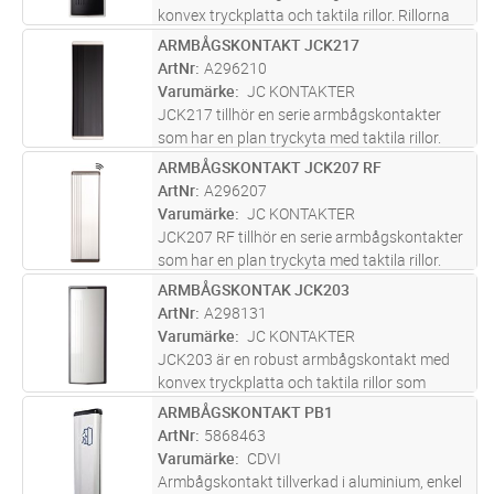
konvex tryckplatta och taktila rillor. Rillorna
underlättar för synsvaga att veta var de ska
ARMBÅGSKONTAKT JCK217
Lägg i kundvagn
ST
trycka för att aktivera armbågskontakten.
ArtNr
A296210
Modellen har svart lock fö
...läs mer
Varumärke
JC KONTAKTER
JCK217 tillhör en serie armbågskontakter
som har en plan tryckyta med taktila rillor.
Rillorna fungerar som extra vägledning för
ARMBÅGSKONTAKT JCK207 RF
Lägg i kundvagn
ST
personer med synnedsättning. Man kan
ArtNr
A296207
enkelt känna sig till vart man sk
...läs mer
Varumärke
JC KONTAKTER
JCK207 RF tillhör en serie armbågskontakter
som har en plan tryckyta med taktila rillor.
Denna modell levereras med inbyggd
ARMBÅGSKONTAK JCK203
Lägg i kundvagn
ST
radiosändare. Rillorna fungerar som extra
ArtNr
A298131
vägledning för personer med synne
...läs mer
Varumärke
JC KONTAKTER
JCK203 är en robust armbågskontakt med
konvex tryckplatta och taktila rillor som
standard. Rillorna underlättar för synsvaga
ARMBÅGSKONTAKT PB1
Lägg i kundvagn
ST
att veta var de ska trycka för att aktivera
ArtNr
5868463
armbågskontakten. Modellen har
...läs mer
Varumärke
CDVI
Armbågskontakt tillverkad i aluminium, enkel