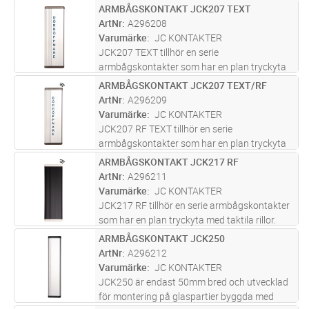
DÖRRÖPPNARE och inbyggd radiosändare.
ARMBÅGSKONTAKT JCK207 TEXT
Lägg i kundvagn
ST
Levereras i ABS-plast med konvex tryckplatta
ArtNr
A296208
och taktila rillor. Rillorna underlättar för
Varumärke
JC KONTAKTER
synsvaga att
...läs mer
JCK207 TEXT tillhör en serie
armbågskontakter som har en plan tryckyta
med taktila rillor. Denna modell levereras med
ARMBÅGSKONTAKT JCK207 TEXT/RF
Lägg i kundvagn
ST
lodrät text DÖRRÖPPNARE. Rillorna fungerar
ArtNr
A296209
som extra vägledning för personer med
...läs
Varumärke
JC KONTAKTER
mer
JCK207 RF TEXT tillhör en serie
armbågskontakter som har en plan tryckyta
med taktila rillor. Denna modell levereras med
ARMBÅGSKONTAKT JCK217 RF
Lägg i kundvagn
ST
lodrät text DÖRRÖPPNARE samt inbyggd
ArtNr
A296211
radiosändare. Rillorna fungerar som
Varumärke
JC KONTAKTER
extra
...läs mer
JCK217 RF tillhör en serie armbågskontakter
som har en plan tryckyta med taktila rillor.
Denna modell levereras med inbygg
ARMBÅGSKONTAKT JCK250
Lägg i kundvagn
ST
radiosändare. Rillorna fungerar som extra
ArtNr
A296212
vägledning för personer med synned
...läs mer
Varumärke
JC KONTAKTER
JCK250 är endast 50mm bred och utvecklad
för montering på glaspartier byggda med