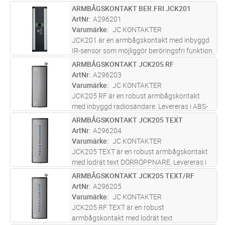
utförande levereras med den lodräta texten
ARMBÅGSKONTAKT BER.FRI JCK201
Lägg i kundvagn
ST
DÖRRÖPPNARE samt med inbyggd
ArtNr
A296201
radiosändare för trådlös koppling. Modellen
Varumärke
JC KONTAKTER
har en konka
...läs mer
JCK201 är en armbågskontakt med inbyggd
IR-sensor som möjliggör beröringsfri funktion.
IR-sensorn reagerar på ljusskiftningar, vilket
ARMBÅGSKONTAKT JCK205 RF
Lägg i kundvagn
ST
gör att man aktiverera dörröppningen genom
ArtNr
A296203
att bara röra handen f
...läs mer
Varumärke
JC KONTAKTER
JCK205 RF är en robust armbågskontakt
med inbyggd radiosändare. Levereras i ABS-
plast med konvex tryckplatta och taktila rillor.
ARMBÅGSKONTAKT JCK205 TEXT
Lägg i kundvagn
ST
Rillorna underlättar för synsvaga att veta var
ArtNr
A296204
de ska trycka för att a
...läs mer
Varumärke
JC KONTAKTER
JCK205 TEXT är en robust armbågskontakt
med lodrät text DÖRRÖPPNARE. Levereras i
ABS-plast med konvex tryckplatta och taktila
ARMBÅGSKONTAKT JCK205 TEXT/RF
Lägg i kundvagn
ST
rillor. Rillorna underlättar för synsvaga att
ArtNr
A296205
veta var de ska trycka för
...läs mer
Varumärke
JC KONTAKTER
JCK205 RF TEXT är en robust
armbågskontakt med lodrät text