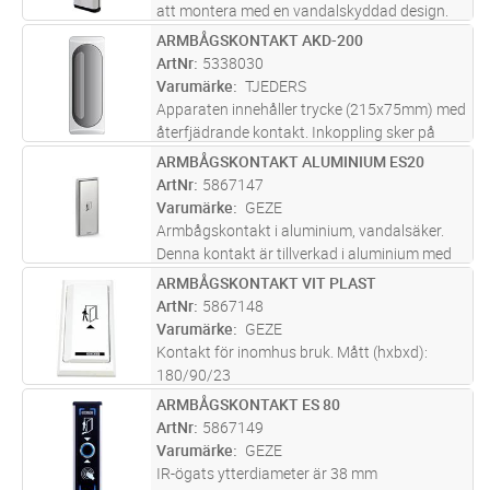
att montera med en vandalskyddad design.
Kan monteras inomhus eller utomhus. Passar
ARMBÅGSKONTAKT AKD-200
Lägg i kundvagn
ST
för att styra alla typer av dörrautomatiker
ArtNr
5338030
oavsett fabrikat. Armbågsk
...läs mer
Varumärke
TJEDERS
Apparaten innehåller trycke (215x75mm) med
återfjädrande kontakt. Inkoppling sker på
kontaktbleck.För utanpåliggande montage.
ARMBÅGSKONTAKT ALUMINIUM ES20
Lägg i kundvagn
ST
Kåpa av grå polykarbonat.
ArtNr
5867147
Varumärke
GEZE
Armbågskontakt i aluminium, vandalsäker.
Denna kontakt är tillverkad i aluminium med
dubbla fuktsäkra mikrobrytare med IP-klass
ARMBÅGSKONTAKT VIT PLAST
Lägg i kundvagn
ST
67. Kontakten är främst avsedd för bruk
ArtNr
5867148
utomhus samt i krävande miljöer
...läs mer
Varumärke
GEZE
Kontakt för inomhus bruk. Mått (hxbxd):
180/90/23
ARMBÅGSKONTAKT ES 80
Lägg i kundvagn
ST
ArtNr
5867149
Varumärke
GEZE
IR-ögats ytterdiameter är 38 mm