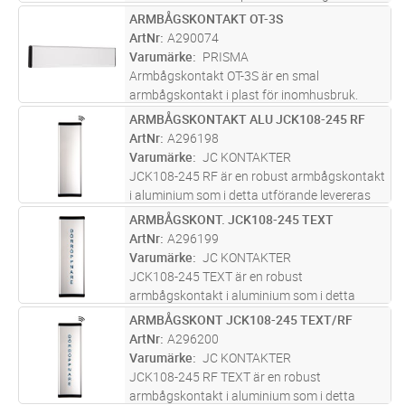
Vandalsäker och konstruerad för att motstå
ARMBÅGSKONTAKT OT-3S
Lägg i kundvagn
ST
spark och slag. Jämna ytor för att enklare
ArtNr
A290074
uppfylla hygienkrav. Finns i
...läs mer
Varumärke
PRISMA
Armbågskontakt OT-3S är en smal
armbågskontakt i plast för inomhusbruk.
Kontakten passar på en aluminiumprofil.
ARMBÅGSKONTAKT ALU JCK108-245 RF
Lägg i kundvagn
ST
Storlek: Höjd 192mm. Bredd 42mm. Djup
ArtNr
A296198
11mm.
Varumärke
JC KONTAKTER
JCK108-245 RF är en robust armbågskontakt
i aluminium som i detta utförande levereras
med inbyggd radiosändare för trådlös
ARMBÅGSKONT. JCK108-245 TEXT
Lägg i kundvagn
ST
koppling. Modellen har en konkav tryckplatta
ArtNr
A296199
med kontrasterande svarta endca
...läs mer
Varumärke
JC KONTAKTER
JCK108-245 TEXT är en robust
armbågskontakt i aluminium som i detta
utförande levereras med den lodräta texten
ARMBÅGSKONT JCK108-245 TEXT/RF
Lägg i kundvagn
ST
DÖRRÖPPNARE. Modellen har en konkav
ArtNr
A296200
tryckplatta med kontrasterande svarta
Varumärke
JC KONTAKTER
endcaps och är
...läs mer
JCK108-245 RF TEXT är en robust
armbågskontakt i aluminium som i detta