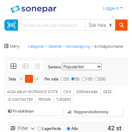
Logga in
Meny
Kategorier
Säkerhet
Dörrbeslagning
Armbågskontakter
Sortera
<
1
>
20
50
100
200
Sida
Per sida
ASSA ABLOY ENTRANCE SYSTE
CDVI
DORMAKABA
GEZE
JC KONTAKTER
PRISMA
TJEDERS
Produktlinjer
Byggvarubedömning
42 st
Filter
Lagerförda
Alla