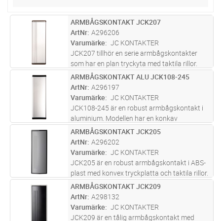
ARMBÅGSKONTAKT JCK207
Lägg i kundvagn
ST
ArtNr
A296206
Varumärke
JC KONTAKTER
JCK207 tillhör en serie armbågskontakter
som har en plan tryckyta med taktila rillor.
Rillorna fungerar som extra vägledning för
ARMBÅGSKONTAKT ALU JCK108-245
Lägg i kundvagn
ST
personer med synnedsättning. Man kan
ArtNr
A296197
enkelt känna sig till vart man sk
...läs mer
Varumärke
JC KONTAKTER
JCK108-245 är en robust armbågskontakt i
aluminium. Modellen har en konkav
tryckplatta med kontrasterande svarta
ARMBÅGSKONTAKT JCK205
Lägg i kundvagn
ST
endcaps och är speciellt lämplig att installeras
ArtNr
A296202
i krävande miljöer. JCK108 levereras
...läs mer
Varumärke
JC KONTAKTER
JCK205 är en robust armbågskontakt i ABS-
plast med konvex tryckplatta och taktila rillor.
Rillorna underlättar för synsvaga att veta var
ARMBÅGSKONTAKT JCK209
Lägg i kundvagn
ST
de ska trycka för att aktivera
ArtNr
A298132
armbågskontatken. Modellen har
...läs mer
Varumärke
JC KONTAKTER
JCK209 är en tålig armbågskontakt med