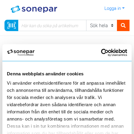
Logga in
Meny
Kategorier
Installationsmateriel
15 - Fästmateriel
Infästning
Popnit
Denna webbplats använder cookies
Sortera
Vi använder enhetsidentifierare för att anpassa innehållet
och annonserna till användarna, tillhandahålla funktioner
<
1
>
20
50
100
200
Sida
Per sida
för sociala medier och analysera vår trafik. Vi
E.L SYSTEM
vidarebefordrar även sådana identifierare och annan
information från din enhet till de sociala medier och
annons- och analysföretag som vi samarbetar med.
1 st
Filter
Lagerförda
Alla
Dessa kan i sin tur kombinera informationen med annan
information som du har tillhandahållit eller som de har