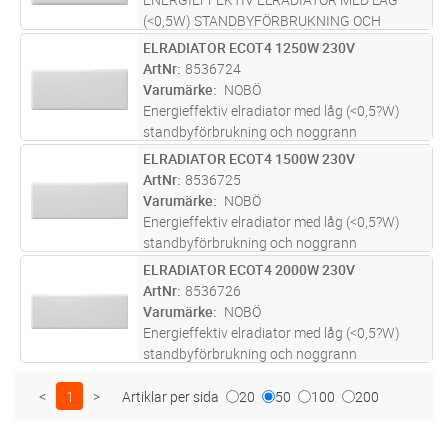
(<0,5W) STANDBYFÖRBRUKNING OCH
NOGGRANN TEMPERATURHÅLLNING.
ELRADIATOR ECOT4 1250W 230V
Lägg i kundvagn
ST
DENNA RADIATOR KAN MED FÖRDEL INGÅ I
ArtNr
8536724
MODERNA VÄRMESYSTEM OCH LÄMPAR SIG
Varumärke
NOBÖ
VÄL FÖR INSTALLATION I BÅDE ÄLDRE
...läs
Energieffektiv elradiator med låg (<0,5?W)
mer
standbyförbrukning och noggrann
temperaturhållning. Denna radiator kan med
ELRADIATOR ECOT4 1500W 230V
Lägg i kundvagn
ST
fördel ingå i moderna värmesystem och
ArtNr
8536725
lämpar sig väl för installation i både äldr
...läs
Varumärke
NOBÖ
mer
Energieffektiv elradiator med låg (<0,5?W)
standbyförbrukning och noggrann
temperaturhållning. Denna radiator kan med
ELRADIATOR ECOT4 2000W 230V
Lägg i kundvagn
ST
fördel ingå i moderna värmesystem och
ArtNr
8536726
lämpar sig väl för installation i både äldr
...läs
Varumärke
NOBÖ
mer
Energieffektiv elradiator med låg (<0,5?W)
standbyförbrukning och noggrann
temperaturhållning. Denna radiator kan med
fördel ingå i moderna värmesystem och
<
1
>
Artiklar per sida
20
50
100
200
lämpar sig väl för installation i både äldr
...läs
mer