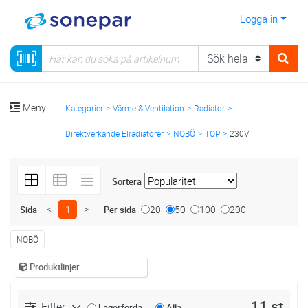
Logga in
Meny
Kategorier
Värme & Ventilation
Radiator
Direktverkande Elradiatorer
NOBÖ
TOP
230V
Sortera
<
1
>
20
50
100
200
Sida
Per sida
NOBÖ
Produktlinjer
11 st
Filter
Lagerförda
Alla