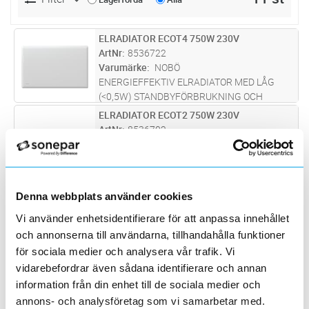
ELRADIATOR ECOT4 750W 230V
Lägg i kundvagn
ST
ArtNr
8536722
Varumärke
NOBÖ
ENERGIEFFEKTIV ELRADIATOR MED LÅG
(<0,5W) STANDBYFÖRBRUKNING OCH
NOGGRANN TEMPERATURHÅLLNING.
ELRADIATOR ECOT2 750W 230V
Lägg i kundvagn
ST
DENNA RADIATOR KAN MED FÖRDEL INGÅ I
ArtNr
8536702
MODERNA VÄRMESYSTEM OCH LÄMPAR SIG
Varumärke
NOBÖ
VÄL FÖR INSTALLATION I BÅDE ÄLDRE
...läs
ENERGIEFFEKTIV ELRADIATOR MED LÅG
mer
(<0,5W) STANDBYFÖRBRUKNING OCH
NOGGRANN TEMPERATURHÅLLNING.
ELRADIATOR ECOT4 500W 230V
Lägg i kundvagn
ST
Denna webbplats använder cookies
DENNA RADIATOR KAN MED FÖRDEL INGÅ I
ArtNr
8536721
MODERNA VÄRMESYSTEM OCH LÄMPAR SIG
Vi använder enhetsidentifierare för att anpassa innehållet
Varumärke
NOBÖ
VÄL FÖR INSTALLATION I BÅDE ÄLDRE
...läs
och annonserna till användarna, tillhandahålla funktioner
ENERGIEFFEKTIV ELRADIATOR MED LÅG
mer
(<0,5W) STANDBYFÖRBRUKNING OCH
för sociala medier och analysera vår trafik. Vi
NOGGRANN TEMPERATURHÅLLNING.
vidarebefordrar även sådana identifierare och annan
ELRADIATOR ECOT2 500W 230V
Lägg i kundvagn
ST
DENNA RADIATOR KAN MED FÖRDEL INGÅ I
ArtNr
8536701
information från din enhet till de sociala medier och
MODERNA VÄRMESYSTEM OCH LÄMPAR SIG
Varumärke
NOBÖ
annons- och analysföretag som vi samarbetar med.
VÄL FÖR INSTALLATION I BÅDE ÄLDRE
...läs