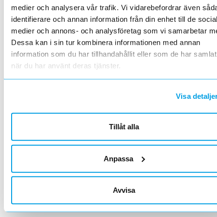
2 st
Filter
Lagerförda
Alla
medier och analysera vår trafik. Vi vidarebefordrar även såd
identifierare och annan information från din enhet till de socia
MONT- REPSATS SJÄLVB V-KABEL
Lägg i kundvagn
ST
medier och annons- och analysföretag som vi samarbetar m
ArtNr
8935412
Dessa kan i sin tur kombinera informationen med annan
Varumärke
DEVI
information som du har tillhandahållit eller som de har samlat
Krympslang 20/6 HTC-SCM-HD\nsvart, 160
när du har använt deras tjänster.
mm - 2 st.\nKrympslang 18/4,5 klar 70 mm - 2
st.\nDistansstycke - 2 st.\nDubbel presshylsa
COMBISKYLT
Lägg i kundvagn
ST
1,5–2,5 mm² - 6 st.\nDTWK 25 kall anslutning
ArtNr
8979800
Visa detalje
- 0,3 m
Varumärke
DEVI
Varningsskylt för värmekabelanläggningar
Tillåt alla
<
1
>
Artiklar per sida
20
50
100
200
Anpassa
Avvisa