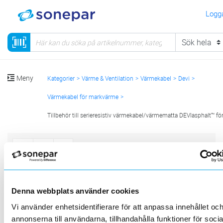
Logga
Meny
Kategorier
Värme & Ventilation
Värmekabel
Devi
Värmekabel för markvärme
Tillbehör till serieresistiv värmekabel/värmematta DEVIasphalt™ f
Sortera
<
1
>
20
50
100
200
Sida
Per sida
Denna webbplats använder cookies
DEVI
Vi använder enhetsidentifierare för att anpassa innehållet oc
annonserna till användarna, tillhandahålla funktioner för socia