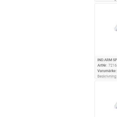
aluminium. 
Antal
reflektor me
avbländning
belysningssk
möjlig
...läs
IND.ARM SP
ArtNr
7216
Varumärke
Beskrivning:
aluminium. 
Antal
reflektor me
avbländning
belysningssk
möjlig
...läs