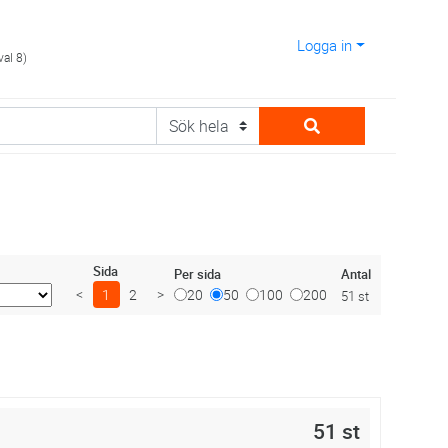
Logga in
val 8)
Sida
Antal
Per sida
<
1
2
>
20
50
100
200
51 st
51 st