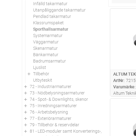
Infälld takarmatur
Utanpåliggande takarmatur
Antal
Pendlad takarmatur
Klassrumspaket
Sporthallsarmatur
Systemarmatur
Väggarmatur
Skenarmatur
Bänkarmatur
Badrumsarmatur
Ljuslist
Tillbehör
ALTUM TEK
Utbyteskit
ArtNr
7215
72 - Industriarmaturer
Varumärke
73 - Nödbelysningsarmaturer
Altum Tekni
74 - Spot- & Downlights, skenor
och kompakt
Antal
75 - Inredningsarmaturer
mekaniskt b
76 - Arbetsbelysning
avbländad ä
77 - Exteriörarmaturer
bländskydde
79 - Tillbehör & reservdelar
bollskyddsce
81 - LED-moduler samt Konverterings-, utbytes- och om