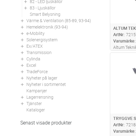
82 - LED ljuskällor
83 - Ljuskällor
Smart Belysning
Värme & Ventilation (85-89, 93-94)
Hemelektronik (93-94)
ALTUM TEK
e-Mobility
ArtNr
7215
Solenergisystem
Varumärke
Ex/ATEX
Altum Tekni
Transmission
och kompakt
Antal
Cylinda
mekaniskt b
Excel
avbländad ä
TradeForce
bollskyddsc
Nyheter på lager
vi
...läs mer
Nyheter i sortimentet
Kampanjer
Lagerrensning
Tjänster
Kataloger
TRYGGVE 
Senast visade produkter
ArtNr
7218
Varumärke