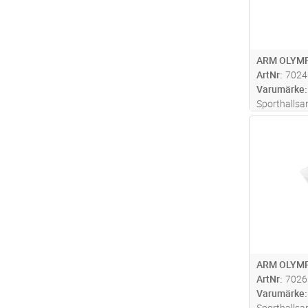
ARM OLYMP
ArtNr
7024
Varumärke
Sporthallsa
anläggning
Antal
avbländning
vitlackerad
4mm klar sk
bollskyddsk
ARM OLYMP
ArtNr
7026
Varumärke
Sporthallsa