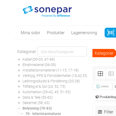
Mina sidor
Produkter
Lagerrensning
Kategorier
Kategorier
Kabel (00-05, 47-49)
Elnätmateriel (06-09)
Installationsmateriel (11-15, 17-18)
Verktyg, PPE & Förnödenheter (16,42,53,94)
Ledningsskydd & Fördelning (20-28)
Tillfällig el & Sol (24, 52, 75)
Automation (29-42, 45, 51-53)
Produktlinj
Data & Tele (50-62)
Säkerhet (58, 63)
Belysning (70-83)
Filter
70 - Interiörarmaturer