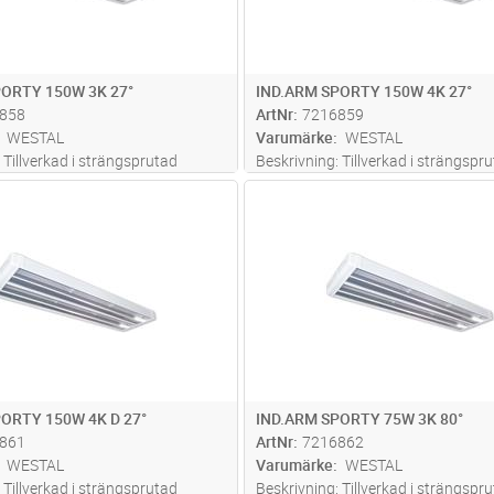
PORTY 150W 3K 27°
IND.ARM SPORTY 150W 4K 27°
858
ArtNr
7216859
WESTAL
Varumärke
WESTAL
 Tillverkad i strängsprutad
Beskrivning: Tillverkad i strängspr
Kombinerad linsteknik och
aluminium. Kombinerad linsteknik 
Lägg i kundvagn
Lägg i kun
ST
Antal
ST
d symmetrisk ljusbild för god
reflektor med symmetrisk ljusbild f
. Montage: Dikt tak,
avbländning. Montage: Dikt tak,
ena, rör eller liknande, även
belysningsskena, rör eller liknande,
 mer
möjlig
...läs mer
ORTY 150W 4K D 27°
IND.ARM SPORTY 75W 3K 80°
861
ArtNr
7216862
WESTAL
Varumärke
WESTAL
 Tillverkad i strängsprutad
Beskrivning: Tillverkad i strängspr