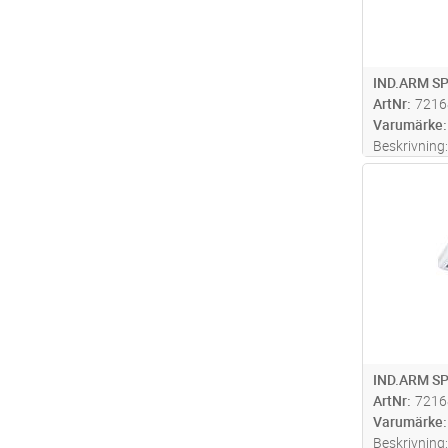
IND.ARM S
ArtNr
7216
Varumärke
Beskrivning:
aluminium. 
Antal
reflektor me
avbländning
belysningssk
möjlig
...läs
IND.ARM SP
ArtNr
7216
Varumärke
Beskrivning: