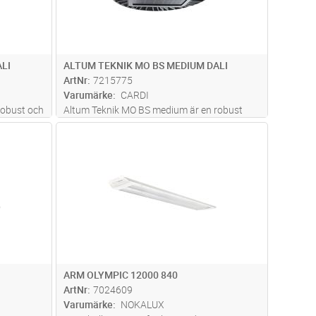
LI
ALTUM TEKNIK MO BS MEDIUM DALI
ArtNr
7215775
Varumärke
CARDI
robust och
Altum Teknik MO BS medium är en robust
mekaniskt
och kompakt industriarmatur med ett
dvagn
Lägg i kundvagn
Antal
ST
 avbländad
mekaniskt bländskydd (BS) vilket gör den väl
yddet är
avbländad även på högre höjder. Med
er
bländskyddet är Altum
bollskyddscertifierad
...läs mer
ARM OLYMPIC 12000 840
ArtNr
7024609
Varumärke
NOKALUX