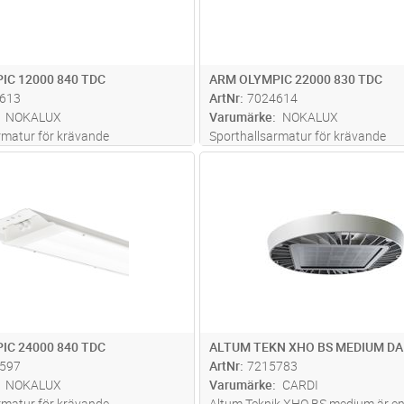
IC 12000 840 TDC
ARM OLYMPIC 22000 830 TDC
613
ArtNr
7024614
NOKALUX
Varumärke
NOKALUX
rmatur för krävande
Sporthallsarmatur för krävande
ar med höga krav på
anläggningar med höga krav på
Lägg i kundvagn
Lägg i kun
ST
Antal
ST
. Utförande: Stomme av
avbländning. Utförande: Stomme a
 aluzink RAL 9010. Bollskydd av
vitlackerad aluzink RAL 9010. Boll
iva. Godkänd för
4mm klar skiva. Godkänd för
raven enligt DIN 577
...läs mer
bollskyddskraven enligt DIN 577
...
IC 24000 840 TDC
ALTUM TEKN XHO BS MEDIUM DA
597
ArtNr
7215783
NOKALUX
Varumärke
CARDI
rmatur för krävande
Altum Teknik XHO BS medium är en