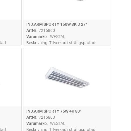
IND.ARM SPORTY 150W 3K D 27°
ArtNr
7216860
Varumärke
WESTAL
utad
Beskrivning: Tillverkad i strängsprutad
och
aluminium. Kombinerad linsteknik och
dvagn
Lägg i kundvagn
Antal
ST
ör god
reflektor med symmetrisk ljusbild för god
avbländning. Montage: Dikt tak,
 även
belysningsskena, rör eller liknande, även
möjlig
...läs mer
IND.ARM SPORTY 75W 4K 80°
ArtNr
7216863
Varumärke
WESTAL
utad
Beskrivning: Tillverkad i strängsprutad