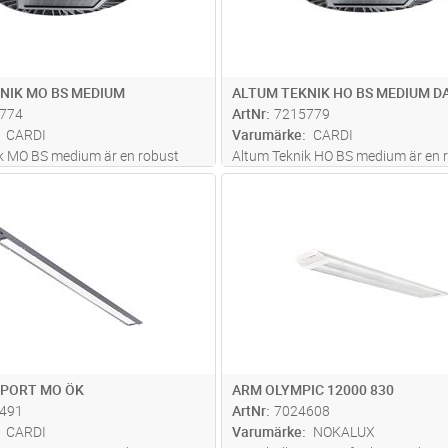
NIK MO BS MEDIUM
ALTUM TEKNIK HO BS MEDIUM DA
774
ArtNr
7215779
CARDI
Varumärke
CARDI
k MO BS medium är en robust
Altum Teknik HO BS medium är en 
 industriarmatur med ett
kompakt industriarmatur med ett 
Lägg i kundvagn
Lägg i kun
ST
Antal
ST
ländskydd (BS) vilket gör den väl
bländskydd (BS) vilket gör den väl
ven på högre höjder. Altum
även på högre höjder. Med bländsk
ertifierad enl. VDE 0710-13
Altum bollskyddscertifierad
...läs m
SPORT MO ÖK
ARM OLYMPIC 12000 830
491
ArtNr
7024608
CARDI
Varumärke
NOKALUX