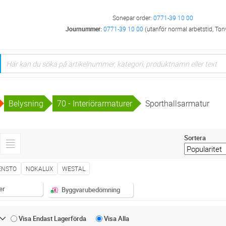
Sonepar order:
0771-39 10 00
Journummer:
0771-39 10 00
(utanför normal arbetstid, Ton
Belysning
70 - Interiörarmaturer
Sporthallsarmatur
Sortera
ENSTO
NOKALUX
WESTAL
er
Byggvarubedömning
Visa Endast
Lagerförda
Visa
Alla