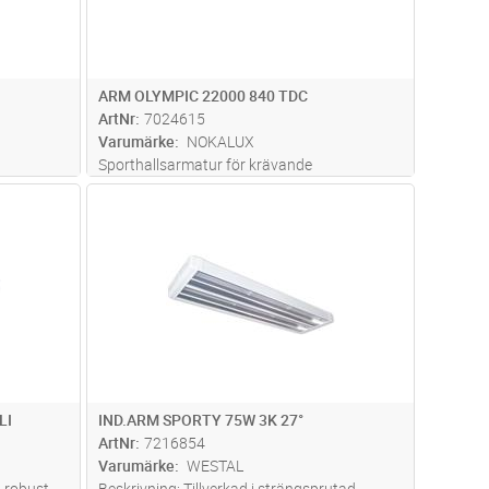
ARM OLYMPIC 22000 840 TDC
ArtNr
7024615
Varumärke
NOKALUX
Sporthallsarmatur för krävande
anläggningar med höga krav på
dvagn
Lägg i kundvagn
Antal
ST
v
avbländning. Utförande: Stomme av
skydd av
vitlackerad aluzink RAL 9010. Bollskydd av
4mm klar skiva. Godkänd för
läs mer
bollskyddskraven enligt DIN 577
...läs mer
LI
IND.ARM SPORTY 75W 3K 27°
ArtNr
7216854
Varumärke
WESTAL
 robust
Beskrivning: Tillverkad i strängsprutad