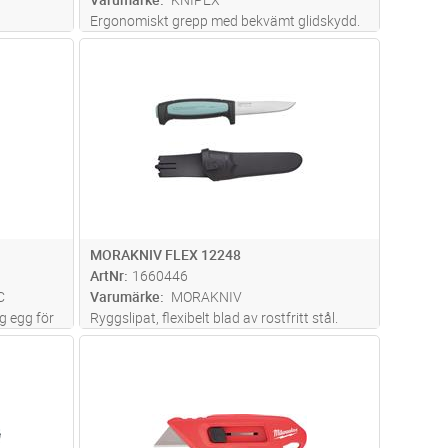
Ergonomiskt grepp med bekvämt glidskydd.
Mer säkerhet genom halkfri mjukkomponent.
dvagn
Lägg i kundvagn
Antal
ST
Bra kraftöverföring genom att dra kniven
genom tumfördjupningen och "fingerhaken"
på handtagets ände. Transparent sk
...läs
mer
MORAKNIV FLEX 12248
ArtNr
1660446
C
Varumärke
MORAKNIV
g egg för
Ryggslipat, flexibelt blad av rostfritt stål.
Bladtjocklek 1,3 mm. Bladlängd 88 mm.
dvagn
Lägg i kundvagn
Antal
ST