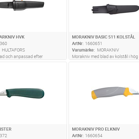
ARKNIV HVK
MORAKNIV BASIC 511 KOLSTÅL
360
ArtNr
1660651
HULTAFORS
Varumärke
MORAKNIV
lad och anpassad efter
Morakniv med blad av kolstål i hög
 behov tillverkad i japanskt
kvalite.Längd 206mm. Bladlängd 
Lägg i kundvagn
Lägg i kun
ST
Antal
ST
ik funktion för att fästa hölstret
n på yrkeskläderna gör att den
, samtidigt som den är
...läs mer
NSTER
MORAKNIV PRO ELKNIV
372
ArtNr
1660654