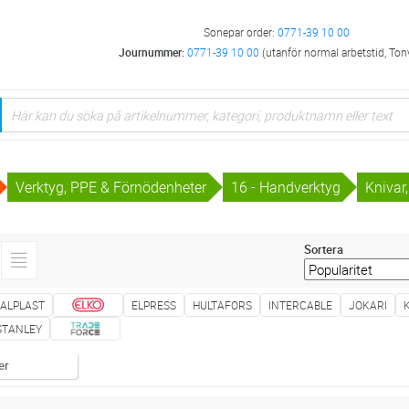
Sonepar order:
0771-39 10 00
Journummer:
0771-39 10 00
(utanför normal arbetstid, Ton
Verktyg, PPE & Förnödenheter
16 - Handverktyg
Knivar,
Sortera
ALPLAST
ELPRESS
HULTAFORS
INTERCABLE
JOKARI
STANLEY
er