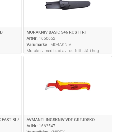
AD
MORAKNIV BASIC 546 ROSTFRI
ArtNr
1660652
Varumärke
MORAKNIV
Morakniv med blad av rostfritt stål i hög
kvalite. Bästa valet vid arbete
dvagn
Lägg i kundvagn
Antal
ST
utomhus.Längd 206mm. Bladlängd 91mm.
 FAST BLAD
AVMANTLINGSKNIV VDE GREJDSKO
ArtNr
1663547
Varumärke
KNIPEX