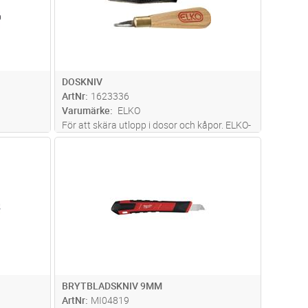
DOSKNIV
ArtNr
1623336
Varumärke
ELKO
För att skära utlopp i dosor och kåpor. ELKO-
91mm.
kniv med läderslida Längd: 150mm.
dvagn
Lägg i kundvagn
Antal
ST
BRYTBLADSKNIV 9MM
ArtNr
MI04819