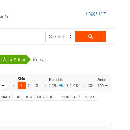
Logga in
val 8)
 sågar & filar
Knivar
Sida
Antal
Per sida
<
1
2
3
>
20
50
100
200
100 st
KNIPEX
LINJEDON
MILWAUKEE
MORAKNIV
NEMIQ