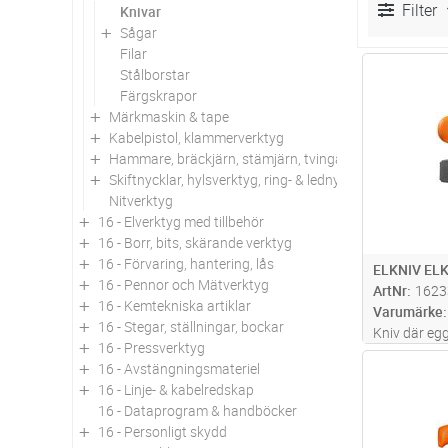
Filter
Knivar
Sågar
Filar
Antal
Stålborstar
Färgskrapor
Märkmaskin & tape
Kabelpistol, klammerverktyg
Hammare, bräckjärn, stämjärn, tvingar
Skiftnycklar, hylsverktyg, ring- & lednycklar
Nitverktyg
16 - Elverktyg med tillbehör
16 - Borr, bits, skärande verktyg
16 - Förvaring, hantering, lås
ELKNIV EL
16 - Pennor och Mätverktyg
ArtNr
1623
16 - Kemtekniska artiklar
Varumärke
16 - Stegar, ställningar, bockar
Kniv där eg
16 - Pressverktyg
utformning 
16 - Avstängningsmateriel
Antal
kabel. Unik 
16 - Linje- & kabelredskap
knappen på 
16 - Dataprogram & handböcker
lossnar, sa
16 - Personligt skydd