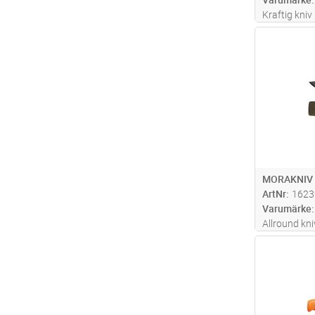
Kraftig kni
Unik funktio
Antal
knappen på 
lossnar, sam
Knivbladet är
MORAKNIV 
ArtNr
1623
Varumärke
Allround kni
Antal