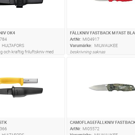
NIV OK4
FÄLLKNIV FASTBACK M FAST BL
784
ArtNr
MI04917
HULTAFORS
Varumärke
MILWAUKEE
 och kraftig friluftskniv med
beskrivning saknas
epp som är framtagen för de tuffa
Lägg i kundvagn
Lägg i kun
ST
Antal
ST
 Det kraftiga tyghölstret tillåter
 80mm brett bälte med plats för ett
ladet
...läs mer
STK
CAMOFLAGEFÄLLKNIV FASTBACK
366
ArtNr
MI05572
HULTAFORS
Varumärke
MILWAUKEE