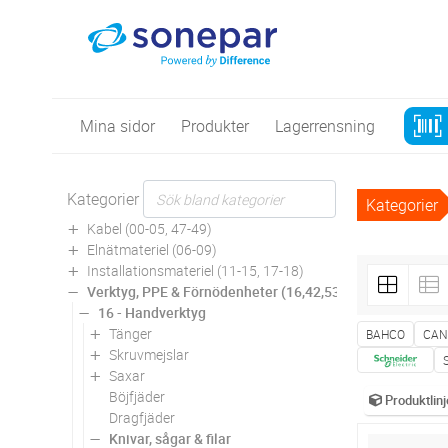
Mina sidor
Produkter
Lagerrensning
Kategorier
Kategorier
Kabel (00-05, 47-49)
Elnätmateriel (06-09)
Installationsmateriel (11-15, 17-18)
Verktyg, PPE & Förnödenheter (16,42,53,94)
16 - Handverktyg
Tänger
BAHCO
CAN
Skruvmejslar
Saxar
Böjfjäder
Produktlinj
Dragfjäder
Knivar, sågar & filar