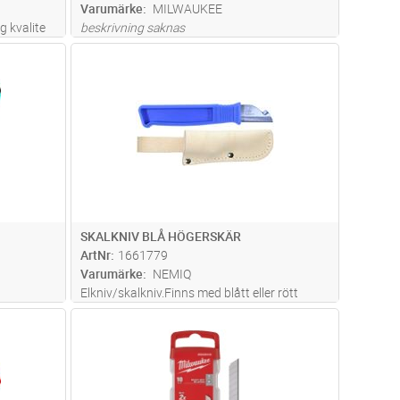
Varumärke
MILWAUKEE
g kvalite
beskrivning saknas
slipat
dvagn
Lägg i kundvagn
Antal
ST
e med
54mm.
SKALKNIV BLÅ HÖGERSKÄR
ArtNr
1661779
Varumärke
NEMIQ
Elkniv/skalkniv.Finns med blått eller rött
e blad
handtag, höger- eller vänsterslipad
dvagn
Lägg i kundvagn
Antal
ST
hook.Hantag i plast, blad i rostfritt stål.Slida i
läder med hållare för bälte.Knivarna kan
levereras med eller utan sli
...läs mer