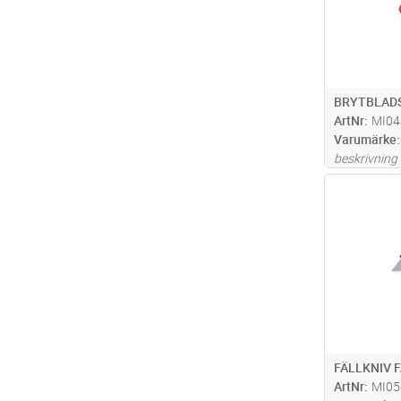
BRYTBLAD
ArtNr
MI04
Varumärke
beskrivning
Antal
FÄLLKNIV 
ArtNr
MI05