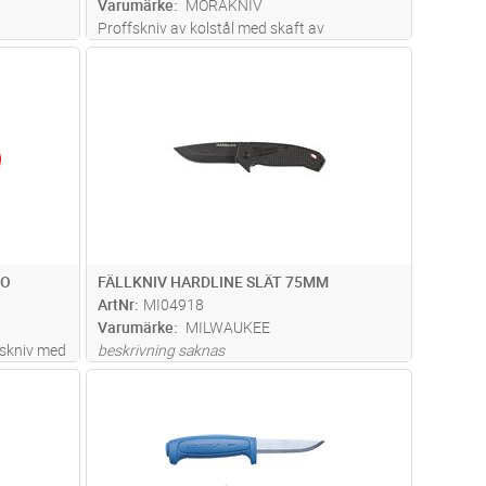
Varumärke
MORAKNIV
Proffskniv av kolstål med skaft av
TPEgummi.
dvagn
Lägg i kundvagn
Antal
ST
KO
FÄLLKNIV HARDLINE SLÄT 75MM
ArtNr
MI04918
Varumärke
MILWAUKEE
skniv med
beskrivning saknas
ing för en
dvagn
Lägg i kundvagn
Antal
ST
igt
åden för
läs mer