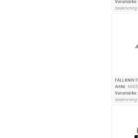
Varumärke
beskrivning
Antal
FÄLLKNIV 
ArtNr
MI05
Varumärke
beskrivning
Antal