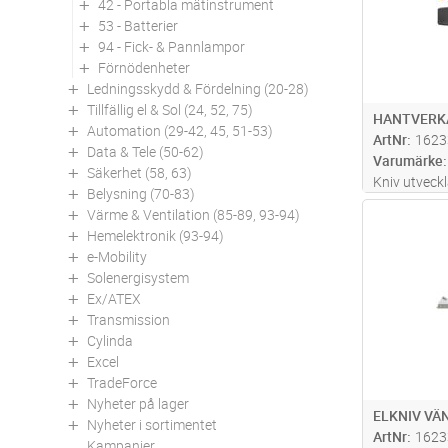
42 - Portabla mätinstrument
53 - Batterier
94 - Fick- & Pannlampor
Förnödenheter
Ledningsskydd & Fördelning (20-28)
Tillfällig el & Sol (24, 52, 75)
HANTVERK
Automation (29-42, 45, 51-53)
ArtNr
1623
Data & Tele (50-62)
Varumärke
Säkerhet (58, 63)
Kniv utveck
Belysning (70-83)
hantverkares
Värme & Ventilation (85-89, 93-94)
Antal
knivstål. Un
Hemelektronik (93-94)
runt knappe
e-Mobility
inte lossnar
Solenergisystem
Ex/ATEX
Transmission
Cylinda
Excel
TradeForce
Nyheter på lager
ELKNIV VÄ
Nyheter i sortimentet
ArtNr
1623
Kampanjer