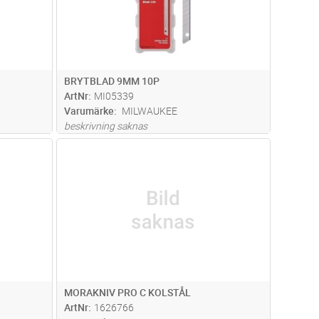
BRYTBLAD 9MM 10P
ArtNr
MI05339
Varumärke
MILWAUKEE
beskrivning saknas
dvagn
Lägg i kundvagn
Antal
ST
MORAKNIV PRO C KOLSTÅL
ArtNr
1626766