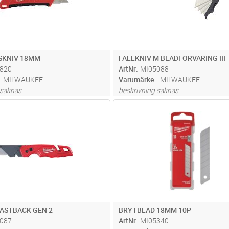
SKNIV 18MM
FÄLLKNIV M BLADFÖRVARING III
820
ArtNr
MI05088
MILWAUKEE
Varumärke
MILWAUKEE
 saknas
beskrivning saknas
Lägg i kundvagn
Lägg i kun
ST
Antal
ST
FASTBACK GEN 2
BRYTBLAD 18MM 10P
087
ArtNr
MI05340