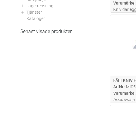
Varumärke
Lagerrensning
Kniv där eg
Tjänster
utformning 
Kataloger
Antal
kabel. Unik 
knappen på 
Senast visade produkter
lossnar, sa
FÄLLKNIV 
ArtNr
MI05
Varumärke
beskrivning
Antal