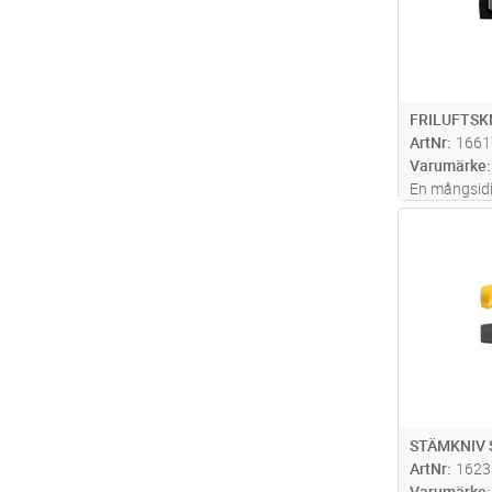
FRILUFTSK
ArtNr
1661
Varumärke
En mångsidig
friktionsgr
Antal
uppgifterna.
upp till ett
tändstål. B
STÄMKNIV 
ArtNr
1623
Varumärke