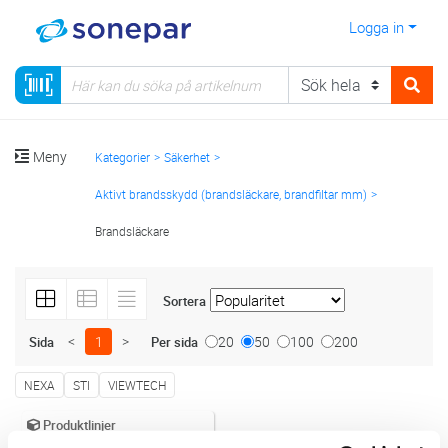
Logga in
Meny
Kategorier
Säkerhet
Aktivt brandsskydd (brandsläckare, brandfiltar mm)
Brandsläckare
Sortera
<
1
>
20
50
100
200
Sida
Per sida
NEXA
STI
VIEWTECH
Produktlinjer