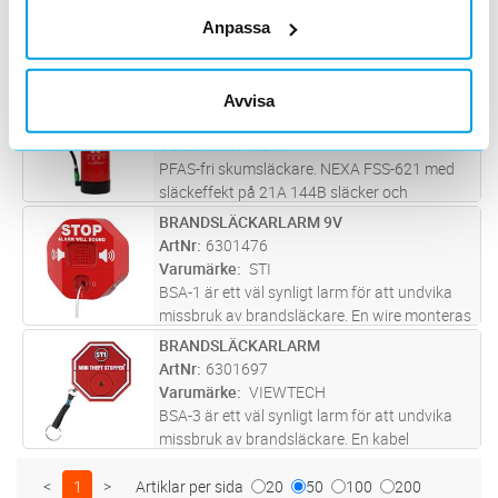
behörig servicetekniker. Väggf
...läs mer
Varumärke
NEXA
Anpassa
Nexas brandsläckare lämplig i villan,
lägenheten, sommarstugan, husvagnen,
husbilen, båten etc. Effektivitetsklass 43A
BRANDSLÄCKARE 6L SKUM 21A 144B
Avvisa
Lägg i kundvagn
ST
233B C. Tryckladdad pulversläckare, torrt
ArtNr
1694192
kemikaliskt pulver. Kontrollera regelb
...läs mer
Varumärke
NEXA
PFAS-fri skumsläckare. NEXA FSS-621 med
släckeffekt på 21A 144B släcker och
bekämpar bränder i både fibrösa material
BRANDSLÄCKARLARM 9V
Lägg i kundvagn
ST
som trä, tyg och papper (klass A) samt
ArtNr
6301476
brännbara vätskor som bensin och olja
Varumärke
STI
(klas
...läs mer
BSA-1 är ett väl synligt larm för att undvika
missbruk av brandsläckare. En wire monteras
i ena änden på släckaren och andra änden
BRANDSLÄCKARLARM
Lägg i kundvagn
ST
sätts i brandsläckarlarmet. Om wiren dras ur
ArtNr
6301697
larmet ljuder detta kra
...läs mer
Varumärke
VIEWTECH
BSA-3 är ett väl synligt larm för att undvika
missbruk av brandsläckare. En kabel
monteras i ena änden på släckaren och andra
änden sätts i brandsläckarlarmet. Om kabeln
<
1
>
Artiklar per sida
20
50
100
200