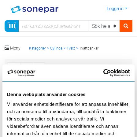
Logga in
Meny
Kategorier
Cylinda
Tvätt
Tvättbänkar
Sortera
<
1
>
20
50
100
200
Sida
Per sida
Denna webbplats använder cookies
CYLINDA
Vi använder enhetsidentifierare för att anpassa innehållet
och annonserna till användarna, tillhandahålla funktioner
4 st
Filter
Lagerförda
Alla
för sociala medier och analysera vår trafik. Vi
vidarebefordrar även sådana identifierare och annan
TVÄTTBÄNK 1000 HV
information från din enhet till de sociala medier och
Lägg i kundvagn
ST