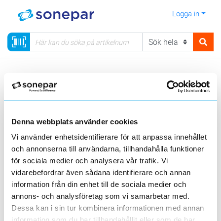
Logga in
Meny
Kategorier
Automation
53 - Signalering, ljud & ljus
Ytmonterade ljud & ljussignaler
Denna webbplats använder cookies
Visa produkter från alla underliggande kategorier
Vi använder enhetsidentifierare för att anpassa innehållet
och annonserna till användarna, tillhandahålla funktioner
för sociala medier och analysera vår trafik. Vi
vidarebefordrar även sådana identifierare och annan
information från din enhet till de sociala medier och
annons- och analysföretag som vi samarbetar med.
Signallampor
Dessa kan i sin tur kombinera informationen med annan
information som du har tillhandahållit eller som de har