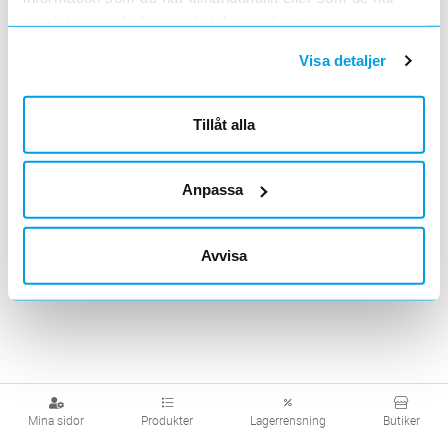
samlat in när du har använt deras tjänster.
Visa detaljer
Tillbehör
Tillåt alla
Visa produkter från alla underliggande kategorier
Anpassa
Avvisa
Mina sidor
Produkter
Lagerrensning
Butiker