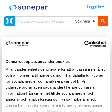
Logga in
Meny
Kategorier
Kabel
04 - Installationskabel
PVC installationskabel
Denna webbplats använder cookies
Visa produkter från alla underliggande kategorier
Vi använder enhetsidentifierare för att anpassa innehållet
och annonserna till användarna, tillhandahålla funktioner
för sociala medier och analysera vår trafik. Vi
vidarebefordrar även sådana identifierare och annan
information från din enhet till de sociala medier och
annons- och analysföretag som vi samarbetar med.
EKK
EKRK
Dessa kan i sin tur kombinera informationen med annan
information som du har tillhandahållit eller som de har