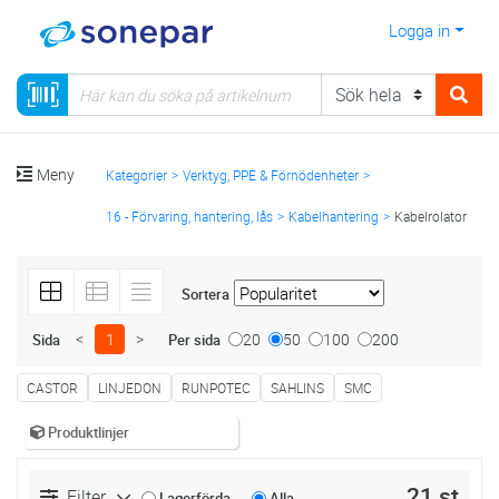
Logga in
Meny
Kategorier
Verktyg, PPE & Förnödenheter
16 - Förvaring, hantering, lås
Kabelhantering
Kabelrolator
Sortera
<
1
>
20
50
100
200
Sida
Per sida
CASTOR
LINJEDON
RUNPOTEC
SAHLINS
SMC
Produktlinjer
21 st
Filter
Lagerförda
Alla