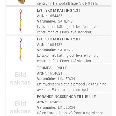
centrumhål i hopfällt läge. Vid lyft fälls
griparmarna ut. Försedd med kullager, som
LYFTSKO M KÄTTING 1.3T
Lägg i kundvagn
ST
gör att trumman roterar lätt.
ArtNr
1654486
Varumärke
SAHLINS
Lyftsko med kätting och lekare, för lyft i
centrumhålet. Finns i två storlekar.
LYFTSKO M KÄTTING 2.8T
Lägg i kundvagn
ST
ArtNr
1654487
Varumärke
SAHLINS
Lyftsko med kätting och lekare, för lyft i
centrumhålet. Finns i två storlekar.
TRUMPALL RULLE
Lägg i kundvagn
ST
ArtNr
1654621
Varumärke
LINJEDON
Ett mycket smidigt hjälpmedel vid utrullning
av kabel. En aluminiumram med
kullagerförsedda hjul. Den tar liten plats,
FÖRANKRINGSSKENOR TILL RULLE
Lägg i kundvagn
ST
väger lite och kan ta trummor upp till 1000 kg.
ArtNr
1654622
Max trumstorlek K12, minsta t
...läs mer
Varumärke
LINJEDON
På en Europall kan två förankringsskenor