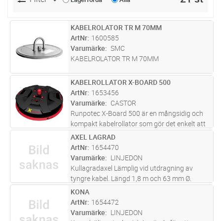
KABELROLATOR TR M 70MM
Lägg i kundvagn
ST
ArtNr
1600585
Varumärke
SMC
KABELROLATOR TR M 70MM
KABELROLLATOR X-BOARD 500
Lägg i kundvagn
ST
ArtNr
1653456
Varumärke
CASTOR
Runpotec X-Board 500 är en mångsidig och
kompakt kabelrollator som gör det enkelt att
hantera all typ av kabel, kabeltrumma, slang,
AXEL LAGRAD
Lägg i kundvagn
ST
flexrör, värmekabel, rep mm. Klarar vikter upp
ArtNr
1654470
till 800 kg och kan
...läs mer
Varumärke
LINJEDON
Kullagradaxel Lämplig vid utdragning av
tyngre kabel. Längd 1,8 m och 63 mm Ø.
KONA
Lägg i kundvagn
ST
ArtNr
1654472
Varumärke
LINJEDON