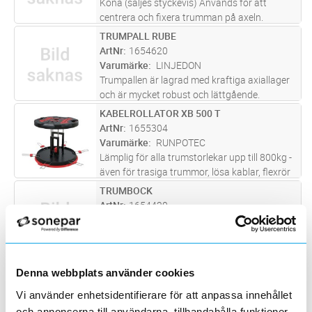
Kona (säljes styckevis) Används för att
centrera och fixera trumman på axeln.
TRUMPALL RUBE
Lägg i kundvagn
ST
ArtNr
1654620
Varumärke
LINJEDON
Trumpallen är lagrad med kraftiga axiallager
och är mycket robust och lättgående.
Användes med fördel på lager eller
KABELROLLATOR XB 500 T
Lägg i kundvagn
ST
arbetsplats där kabel eller lina skall avrullas. I
ArtNr
1655304
lagerutrymmen kan flera tgrummo
...läs mer
Varumärke
RUNPOTEC
Lämplig för alla trumstorlekar upp till 800kg -
även för trasiga trummor, lösa kablar, flexrör
eller 2 kabelringar samtidigt, teleskopisk
TRUMBOCK
Lägg i kundvagn
ST
förlängning av benen upp till 415 mm .
ArtNr
1654420
RUNPOSTICKS kan förvar
...läs mer
Varumärke
LINJEDON
Levereras parvis Två kabelbockar med unik
funktion och prestanda. De är tillverkade av
varmförzinkat stål och har fotmanövrerade
AXEL
Lägg i kundvagn
ST
Denna webbplats använder cookies
hydrauliska domkrafter. Axel och övriga
ArtNr
1654422
tillbehör beställes separat. 1
...läs mer
Vi använder enhetsidentifierare för att anpassa innehållet
Varumärke
LINJEDON
och annonserna till användarna, tillhandahålla funktioner
Stålrörsaxel Stålrörsaxel till kabelbock. Längd