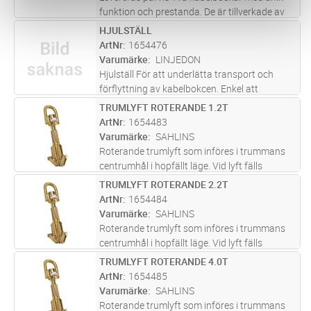
funktion och prestanda. De är tillverkade av
varmförzinkat stål och har fotmanövrerade
HJULSTÄLL
Lägg i kundvagn
PR
hydrauliska domkrafter. Axel och övriga
ArtNr
1654476
tillbehör beställes separat. 1
...läs mer
Varumärke
LINJEDON
Hjulställ För att underlätta transport och
förflyttning av kabelbokcen. Enkel att
montera på befintlig kabelbock. Levereras
TRUMLYFT ROTERANDE 1.2T
Lägg i kundvagn
ST
parvis.
ArtNr
1654483
Varumärke
SAHLINS
Roterande trumlyft som införes i trummans
centrumhål i hopfällt läge. Vid lyft fälls
griparmarna ut. Försedd med kullager, som
TRUMLYFT ROTERANDE 2.2T
Lägg i kundvagn
ST
gör att trumman roterar lätt.
ArtNr
1654484
Varumärke
SAHLINS
Roterande trumlyft som införes i trummans
centrumhål i hopfällt läge. Vid lyft fälls
griparmarna ut. Försedd med kullager, som
TRUMLYFT ROTERANDE 4.0T
Lägg i kundvagn
ST
gör att trumman roterar lätt.
ArtNr
1654485
Varumärke
SAHLINS
Roterande trumlyft som införes i trummans