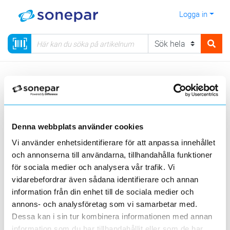
Logga in
Meny
Kategorier
Värme & Ventilation
Radiator
Direktverkande Elradiatorer
Ensto Heating
Peta
Denna webbplats använder cookies
Sortera
Vi använder enhetsidentifierare för att anpassa innehållet
och annonserna till användarna, tillhandahålla funktioner
<
1
>
20
50
100
200
Sida
Per sida
för sociala medier och analysera vår trafik. Vi
ENSTO HEATING
vidarebefordrar även sådana identifierare och annan
information från din enhet till de sociala medier och
annons- och analysföretag som vi samarbetar med.
2 st
Filter
Lagerförda
Alla
Dessa kan i sin tur kombinera informationen med annan
information som du har tillhandahållit eller som de har