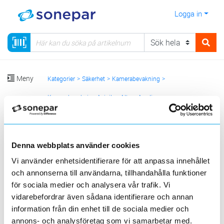
Logga in
Meny
Kategorier
Säkerhet
Kamerabevakning
Kamerabevakning Avigilon Alta
Ava licenser
Ava integrationslicenser passerkontroll
Denna webbplats använder cookies
Sortera
Vi använder enhetsidentifierare för att anpassa innehållet
<
1
>
20
50
100
200
Sida
Per sida
och annonserna till användarna, tillhandahålla funktioner
för sociala medier och analysera vår trafik. Vi
AVIGILON ALTA
vidarebefordrar även sådana identifierare och annan
information från din enhet till de sociala medier och
annons- och analysföretag som vi samarbetar med.